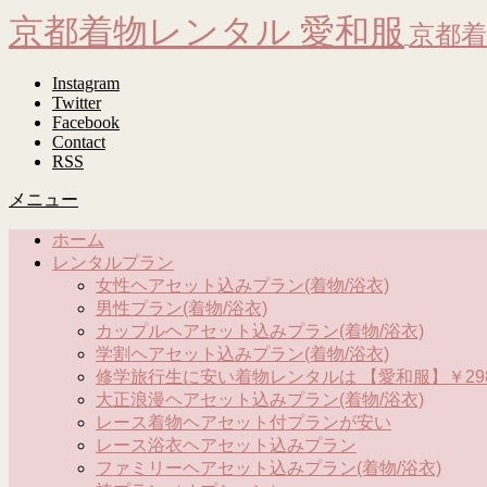
京都着物レンタル 愛和服
京都着
Instagram
Twitter
Facebook
Contact
RSS
メニュー
ホーム
レンタルプラン
女性ヘアセット込みプラン(着物/浴衣)
男性プラン(着物/浴衣)
カップルヘアセット込みプラン(着物/浴衣)
学割ヘアセット込みプラン(着物/浴衣)
修学旅行生に安い着物レンタルは 【愛和服】￥298
大正浪漫ヘアセット込みプラン(着物/浴衣)
レース着物ヘアセット付プランが安い
レース浴衣ヘアセット込みプラン
ファミリーヘアセット込みプラン(着物/浴衣)