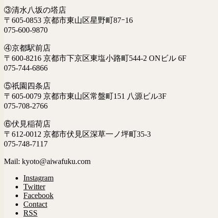
③清水八坂の塔店
〒605-0853 京都市東山区星野町87ｰ16
075-600-9870
④京都駅前店
〒600-8216 京都市下京区東塩小路町544-2 ONビル 6F
075-744-6866
⑤祇園四条店
〒605-0079 京都市東山区常盤町151 八源ビル3F
075-708-2766
⑥伏見稲荷店
〒612-0012 京都市伏見区深草一ノ坪町35-3
075-748-7117
Mail: kyoto@aiwafuku.com
Instagram
Twitter
Facebook
Contact
RSS