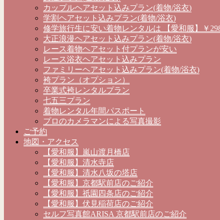
カップルヘアセット込みプラン(着物/浴衣)
学割ヘアセット込みプラン(着物/浴衣)
修学旅行生に安い着物レンタルは 【愛和服】￥298
大正浪漫ヘアセット込みプラン(着物/浴衣)
レース着物ヘアセット付プランが安い
レース浴衣ヘアセット込みプラン
ファミリーヘアセット込みプラン(着物/浴衣)
袴プラン（オプション）
卒業式袴レンタルプラン
七五三プラン
着物レンタル年間パスポート
プロのカメラマンによる写真撮影
ご予約
地図・アクセス
【愛和服】嵐山渡月橋店
【愛和服】清水寺店
【愛和服】清水八坂の塔店
【愛和服】京都駅前店のご紹介
【愛和服】祇園四条店のご紹介
【愛和服】伏見稲荷店のご紹介
セルフ写真館ARISA 京都駅前店のご紹介