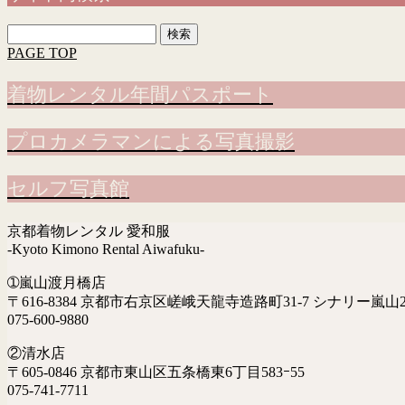
検
索:
PAGE TOP
着物レンタル年間パスポート
プロカメラマンによる写真撮影
セルフ写真館
京都着物レンタル 愛和服
-Kyoto Kimono Rental Aiwafuku-
➀嵐山渡月橋店
〒616-8384 京都市右京区嵯峨天龍寺造路町31-7 シナリー嵐山2
075-600-9880
②清水店
〒605-0846 京都市東山区五条橋東6丁目583ｰ55
075-741-7711