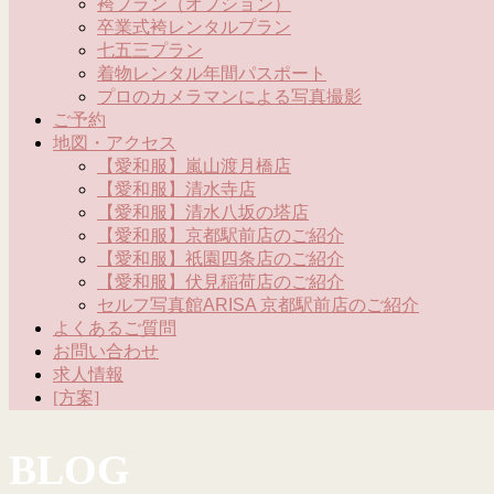
袴プラン（オプション）
卒業式袴レンタルプラン
七五三プラン
着物レンタル年間パスポート
プロのカメラマンによる写真撮影
ご予約
地図・アクセス
【愛和服】嵐山渡月橋店
【愛和服】清水寺店
【愛和服】清水八坂の塔店
【愛和服】京都駅前店のご紹介
【愛和服】祇園四条店のご紹介
【愛和服】伏見稲荷店のご紹介
セルフ写真館ARISA 京都駅前店のご紹介
よくあるご質問
お問い合わせ
求人情報
[方案]
BLOG