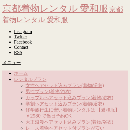
京都着物レンタル 愛和服
京都
着物レンタル 愛和服
Instagram
Twitter
Facebook
Contact
RSS
メニュー
ホーム
レンタルプラン
女性ヘアセット込みプラン(着物/浴衣)
男性プラン(着物/浴衣)
カップルヘアセット込みプラン(着物/浴衣)
学割ヘアセット込みプラン(着物/浴衣)
修学旅行生に安い着物レンタルは 【愛和服】
￥2980 で当日予約OK
大正浪漫ヘアセット込みプラン(着物/浴衣)
レース着物ヘアセット付プランが安い