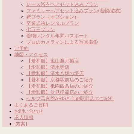
レース浴衣ヘアセット込みプラン
ファミリーヘアセット込みプラン(着物/浴衣)
袴プラン（オプション）
卒業式袴レンタルプラン
七五三プラン
着物レンタル年間パスポート
プロのカメラマンによる写真撮影
ご予約
地図・アクセス
【愛和服】嵐山渡月橋店
【愛和服】清水寺店
【愛和服】清水八坂の塔店
【愛和服】京都駅前店のご紹介
【愛和服】祇園四条店のご紹介
【愛和服】伏見稲荷店のご紹介
セルフ写真館ARISA 京都駅前店のご紹介
よくあるご質問
お問い合わせ
求人情報
[方案]