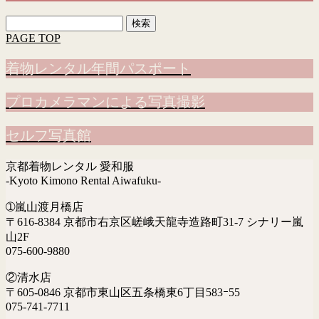
検
索:
PAGE TOP
着物レンタル年間パスポート
プロカメラマンによる写真撮影
セルフ写真館
京都着物レンタル 愛和服
-Kyoto Kimono Rental Aiwafuku-
➀嵐山渡月橋店
〒616-8384 京都市右京区嵯峨天龍寺造路町31-7 シナリー嵐
山2F
075-600-9880
②清水店
〒605-0846 京都市東山区五条橋東6丁目583ｰ55
075-741-7711