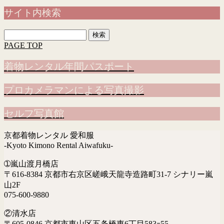
サイト内検索
検
索:
PAGE TOP
着物レンタル年間パスポート
プロカメラマンによる写真撮影
セルフ写真館
京都着物レンタル 愛和服
-Kyoto Kimono Rental Aiwafuku-
➀嵐山渡月橋店
〒616-8384 京都市右京区嵯峨天龍寺造路町31-7 シナリー嵐
山2F
075-600-9880
②清水店
〒605-0846 京都市東山区五条橋東6丁目583ｰ55