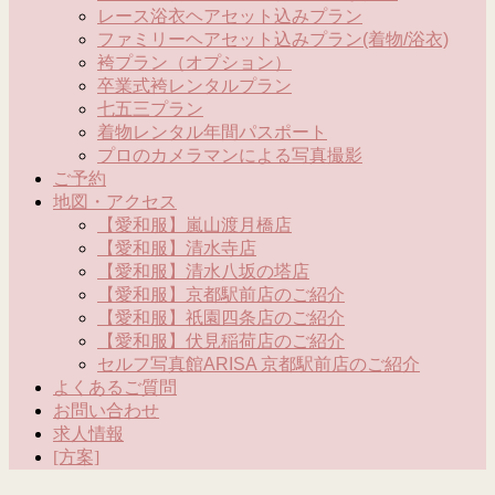
レース浴衣ヘアセット込みプラン
ファミリーヘアセット込みプラン(着物/浴衣)
袴プラン（オプション）
卒業式袴レンタルプラン
七五三プラン
着物レンタル年間パスポート
プロのカメラマンによる写真撮影
ご予約
地図・アクセス
【愛和服】嵐山渡月橋店
【愛和服】清水寺店
【愛和服】清水八坂の塔店
【愛和服】京都駅前店のご紹介
【愛和服】祇園四条店のご紹介
【愛和服】伏見稲荷店のご紹介
セルフ写真館ARISA 京都駅前店のご紹介
よくあるご質問
お問い合わせ
求人情報
[方案]