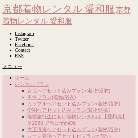
京都着物レンタル 愛和服
京都
着物レンタル 愛和服
Instagram
Twitter
Facebook
Contact
RSS
メニュー
ホーム
レンタルプラン
女性ヘアセット込みプラン(着物/浴衣)
男性プラン(着物/浴衣)
カップルヘアセット込みプラン(着物/浴衣)
学割ヘアセット込みプラン(着物/浴衣)
修学旅行生に安い着物レンタルは 【愛和服】
￥2980 で当日予約OK
大正浪漫ヘアセット込みプラン(着物/浴衣)
レース着物ヘアセット付プランが安い