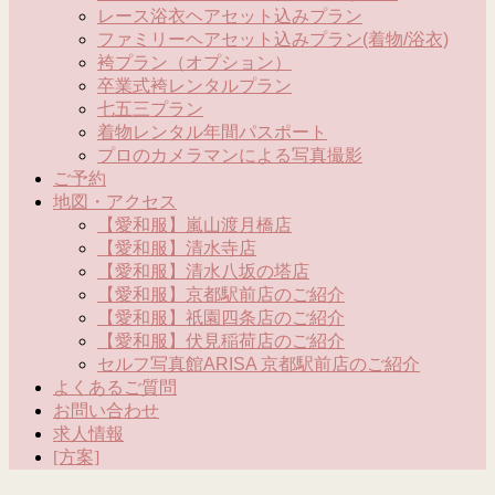
レース浴衣ヘアセット込みプラン
ファミリーヘアセット込みプラン(着物/浴衣)
袴プラン（オプション）
卒業式袴レンタルプラン
七五三プラン
着物レンタル年間パスポート
プロのカメラマンによる写真撮影
ご予約
地図・アクセス
【愛和服】嵐山渡月橋店
【愛和服】清水寺店
【愛和服】清水八坂の塔店
【愛和服】京都駅前店のご紹介
【愛和服】祇園四条店のご紹介
【愛和服】伏見稲荷店のご紹介
セルフ写真館ARISA 京都駅前店のご紹介
よくあるご質問
お問い合わせ
求人情報
[方案]