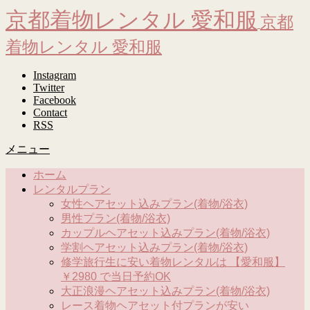
京都着物レンタル 愛和服
京都
着物レンタル 愛和服
Instagram
Twitter
Facebook
Contact
RSS
メニュー
ホーム
レンタルプラン
女性ヘアセット込みプラン(着物/浴衣)
男性プラン(着物/浴衣)
カップルヘアセット込みプラン(着物/浴衣)
学割ヘアセット込みプラン(着物/浴衣)
修学旅行生に安い着物レンタルは 【愛和服】
￥2980 で当日予約OK
大正浪漫ヘアセット込みプラン(着物/浴衣)
レース着物ヘアセット付プランが安い