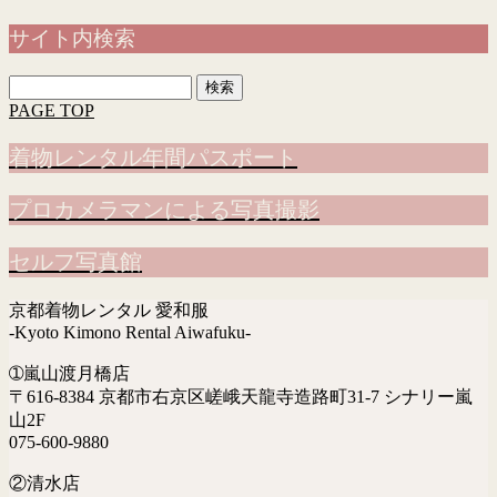
サイト内検索
検
索:
PAGE TOP
着物レンタル年間パスポート
プロカメラマンによる写真撮影
セルフ写真館
京都着物レンタル 愛和服
-Kyoto Kimono Rental Aiwafuku-
➀嵐山渡月橋店
〒616-8384 京都市右京区嵯峨天龍寺造路町31-7 シナリー嵐
山2F
075-600-9880
②清水店