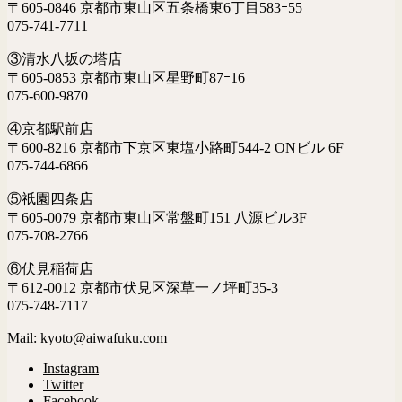
〒605-0846 京都市東山区五条橋東6丁目583ｰ55
075-741-7711
③清水八坂の塔店
〒605-0853 京都市東山区星野町87ｰ16
075-600-9870
④京都駅前店
〒600-8216 京都市下京区東塩小路町544-2 ONビル 6F
075-744-6866
⑤祇園四条店
〒605-0079 京都市東山区常盤町151 八源ビル3F
075-708-2766
⑥伏見稲荷店
〒612-0012 京都市伏見区深草一ノ坪町35-3
075-748-7117
Mail: kyoto@aiwafuku.com
Instagram
Twitter
Facebook