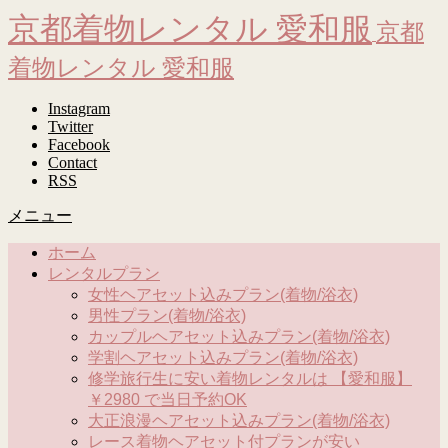
京都着物レンタル 愛和服
京都
着物レンタル 愛和服
Instagram
Twitter
Facebook
Contact
RSS
メニュー
ホーム
レンタルプラン
女性ヘアセット込みプラン(着物/浴衣)
男性プラン(着物/浴衣)
カップルヘアセット込みプラン(着物/浴衣)
学割ヘアセット込みプラン(着物/浴衣)
修学旅行生に安い着物レンタルは 【愛和服】
￥2980 で当日予約OK
大正浪漫ヘアセット込みプラン(着物/浴衣)
レース着物ヘアセット付プランが安い