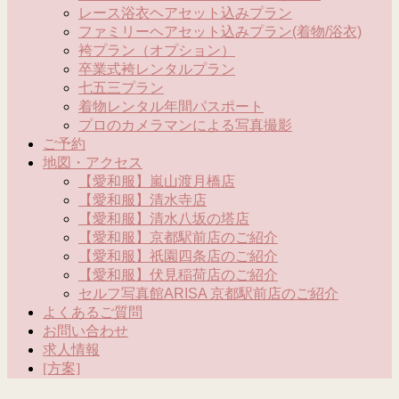
レース浴衣ヘアセット込みプラン
ファミリーヘアセット込みプラン(着物/浴衣)
袴プラン（オプション）
卒業式袴レンタルプラン
七五三プラン
着物レンタル年間パスポート
プロのカメラマンによる写真撮影
ご予約
地図・アクセス
【愛和服】嵐山渡月橋店
【愛和服】清水寺店
【愛和服】清水八坂の塔店
【愛和服】京都駅前店のご紹介
【愛和服】祇園四条店のご紹介
【愛和服】伏見稲荷店のご紹介
セルフ写真館ARISA 京都駅前店のご紹介
よくあるご質問
お問い合わせ
求人情報
[方案]