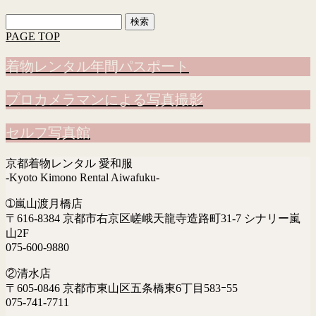
検
索:
PAGE TOP
着物レンタル年間パスポート
プロカメラマンによる写真撮影
セルフ写真館
京都着物レンタル 愛和服
-Kyoto Kimono Rental Aiwafuku-
➀嵐山渡月橋店
〒616-8384 京都市右京区嵯峨天龍寺造路町31-7 シナリー嵐
山2F
075-600-9880
②清水店
〒605-0846 京都市東山区五条橋東6丁目583ｰ55
075-741-7711