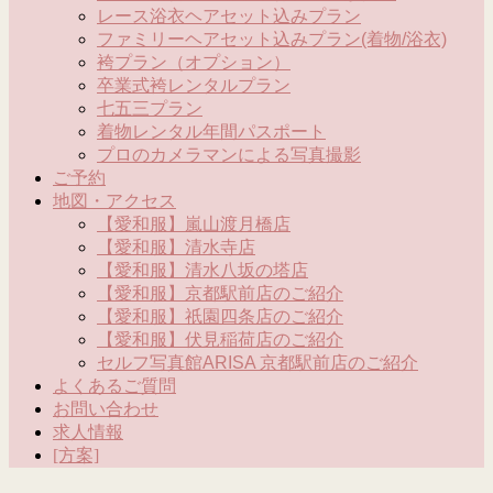
レース浴衣ヘアセット込みプラン
ファミリーヘアセット込みプラン(着物/浴衣)
袴プラン（オプション）
卒業式袴レンタルプラン
七五三プラン
着物レンタル年間パスポート
プロのカメラマンによる写真撮影
ご予約
地図・アクセス
【愛和服】嵐山渡月橋店
【愛和服】清水寺店
【愛和服】清水八坂の塔店
【愛和服】京都駅前店のご紹介
【愛和服】祇園四条店のご紹介
【愛和服】伏見稲荷店のご紹介
セルフ写真館ARISA 京都駅前店のご紹介
よくあるご質問
お問い合わせ
求人情報
[方案]