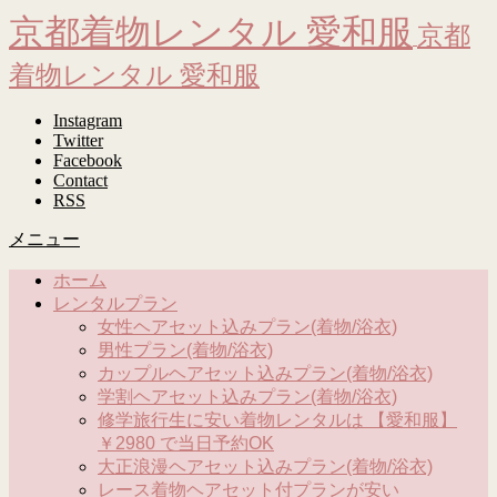
京都着物レンタル 愛和服
京都
着物レンタル 愛和服
Instagram
Twitter
Facebook
Contact
RSS
メニュー
ホーム
レンタルプラン
女性ヘアセット込みプラン(着物/浴衣)
男性プラン(着物/浴衣)
カップルヘアセット込みプラン(着物/浴衣)
学割ヘアセット込みプラン(着物/浴衣)
修学旅行生に安い着物レンタルは 【愛和服】
￥2980 で当日予約OK
大正浪漫ヘアセット込みプラン(着物/浴衣)
レース着物ヘアセット付プランが安い