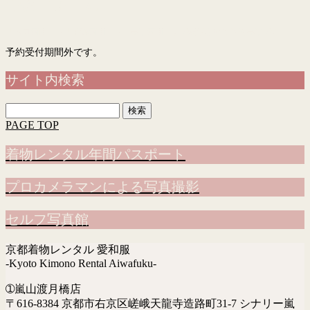
予約フォーム
「入力画面」→「確認画面」→「完了画面」まで表示されて予約完了です
予約受付期間外です。
サイト内検索
検
索:
PAGE TOP
着物レンタル年間パスポート
プロカメラマンによる写真撮影
セルフ写真館
京都着物レンタル 愛和服
-Kyoto Kimono Rental Aiwafuku-
➀嵐山渡月橋店
〒616-8384 京都市右京区嵯峨天龍寺造路町31-7 シナリー嵐