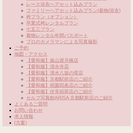
レース浴衣ヘアセット込みプラン
ファミリーヘアセット込みプラン(着物/浴衣)
袴プラン（オプション）
卒業式袴レンタルプラン
七五三プラン
着物レンタル年間パスポート
プロのカメラマンによる写真撮影
ご予約
地図・アクセス
【愛和服】嵐山渡月橋店
【愛和服】清水寺店
【愛和服】清水八坂の塔店
【愛和服】京都駅前店のご紹介
【愛和服】祇園四条店のご紹介
【愛和服】伏見稲荷店のご紹介
セルフ写真館ARISA 京都駅前店のご紹介
よくあるご質問
お問い合わせ
求人情報
[方案]