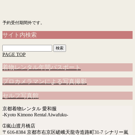
予約フォーム
「入力画面」→「確認画面」→「完了画面」まで表示されて予約完了です
予約受付期間外です。
サイト内検索
検
索:
PAGE TOP
着物レンタル年間パスポート
プロカメラマンによる写真撮影
セルフ写真館
京都着物レンタル 愛和服
-Kyoto Kimono Rental Aiwafuku-
➀嵐山渡月橋店
〒616-8384 京都市右京区嵯峨天龍寺造路町31-7 シナリー嵐