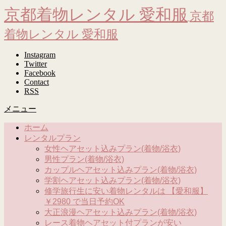
京都着物レンタル 愛和服
京都
着物レンタル 愛和服
Instagram
Twitter
Facebook
Contact
RSS
メニュー
ホーム
レンタルプラン
女性ヘアセット込みプラン(着物/浴衣)
男性プラン(着物/浴衣)
カップルヘアセット込みプラン(着物/浴衣)
学割ヘアセット込みプラン(着物/浴衣)
修学旅行生に安い着物レンタルは 【愛和服】
￥2980 で当日予約OK
大正浪漫ヘアセット込みプラン(着物/浴衣)
レース着物ヘアセット付プランが安い