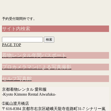
予約フォーム
「入力画面」→「確認画面」→「完了画面」まで表示されて予約完了です
予約受付期間外です。
サイト内検索
検
索:
PAGE TOP
着物レンタル年間パスポート
プロカメラマンによる写真撮影
セルフ写真館
京都着物レンタル 愛和服
-Kyoto Kimono Rental Aiwafuku-
➀嵐山渡月橋店
〒616-8384 京都市右京区嵯峨天龍寺造路町31-7 シナリー嵐