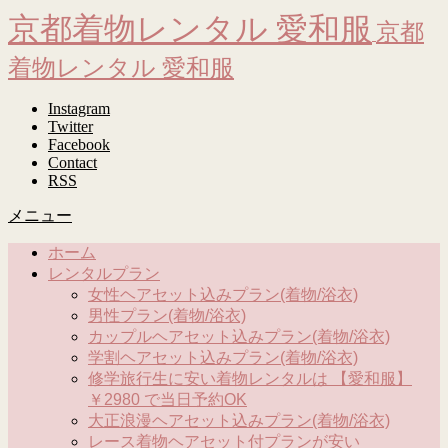
京都着物レンタル 愛和服
京都
着物レンタル 愛和服
Instagram
Twitter
Facebook
Contact
RSS
メニュー
ホーム
レンタルプラン
女性ヘアセット込みプラン(着物/浴衣)
男性プラン(着物/浴衣)
カップルヘアセット込みプラン(着物/浴衣)
学割ヘアセット込みプラン(着物/浴衣)
修学旅行生に安い着物レンタルは 【愛和服】
￥2980 で当日予約OK
大正浪漫ヘアセット込みプラン(着物/浴衣)
レース着物ヘアセット付プランが安い