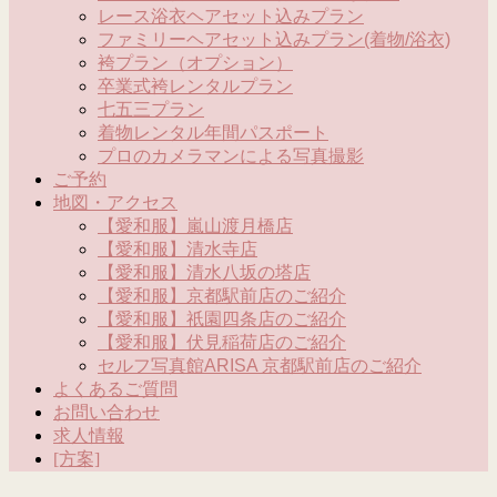
レース浴衣ヘアセット込みプラン
ファミリーヘアセット込みプラン(着物/浴衣)
袴プラン（オプション）
卒業式袴レンタルプラン
七五三プラン
着物レンタル年間パスポート
プロのカメラマンによる写真撮影
ご予約
地図・アクセス
【愛和服】嵐山渡月橋店
【愛和服】清水寺店
【愛和服】清水八坂の塔店
【愛和服】京都駅前店のご紹介
【愛和服】祇園四条店のご紹介
【愛和服】伏見稲荷店のご紹介
セルフ写真館ARISA 京都駅前店のご紹介
よくあるご質問
お問い合わせ
求人情報
[方案]