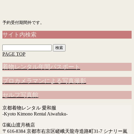
予約フォーム
「入力画面」→「確認画面」→「完了画面」まで表示されて予約完了です
予約受付期間外です。
サイト内検索
検
索:
PAGE TOP
着物レンタル年間パスポート
プロカメラマンによる写真撮影
セルフ写真館
京都着物レンタル 愛和服
-Kyoto Kimono Rental Aiwafuku-
➀嵐山渡月橋店
〒616-8384 京都市右京区嵯峨天龍寺造路町31-7 シナリー嵐