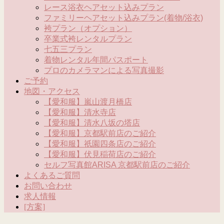
レース浴衣ヘアセット込みプラン
ファミリーヘアセット込みプラン(着物/浴衣)
袴プラン（オプション）
卒業式袴レンタルプラン
七五三プラン
着物レンタル年間パスポート
プロのカメラマンによる写真撮影
ご予約
地図・アクセス
【愛和服】嵐山渡月橋店
【愛和服】清水寺店
【愛和服】清水八坂の塔店
【愛和服】京都駅前店のご紹介
【愛和服】祇園四条店のご紹介
【愛和服】伏見稲荷店のご紹介
セルフ写真館ARISA 京都駅前店のご紹介
よくあるご質問
お問い合わせ
求人情報
[方案]