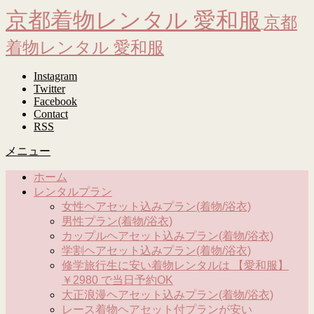
京都着物レンタル 愛和服
京都
着物レンタル 愛和服
Instagram
Twitter
Facebook
Contact
RSS
メニュー
ホーム
レンタルプラン
女性ヘアセット込みプラン(着物/浴衣)
男性プラン(着物/浴衣)
カップルヘアセット込みプラン(着物/浴衣)
学割ヘアセット込みプラン(着物/浴衣)
修学旅行生に安い着物レンタルは 【愛和服】
￥2980 で当日予約OK
大正浪漫ヘアセット込みプラン(着物/浴衣)
レース着物ヘアセット付プランが安い