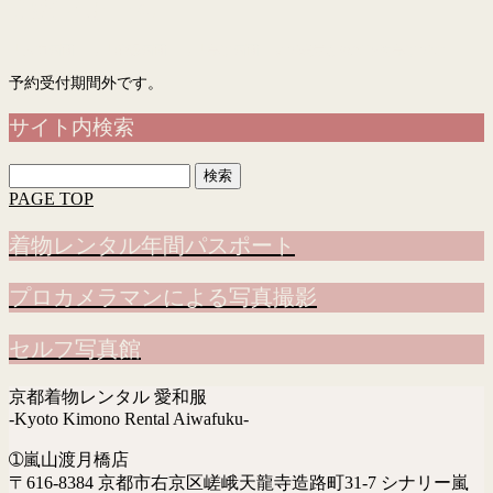
予約フォーム
「入力画面」→「確認画面」→「完了画面」まで表示されて予約完了です
予約受付期間外です。
サイト内検索
検
索:
PAGE TOP
着物レンタル年間パスポート
プロカメラマンによる写真撮影
セルフ写真館
京都着物レンタル 愛和服
-Kyoto Kimono Rental Aiwafuku-
➀嵐山渡月橋店
〒616-8384 京都市右京区嵯峨天龍寺造路町31-7 シナリー嵐