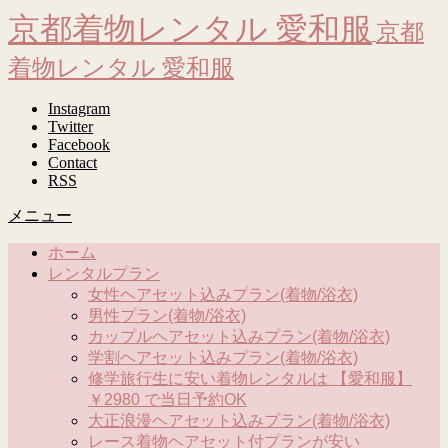
京都着物レンタル 愛和服
京都
着物レンタル 愛和服
Instagram
Twitter
Facebook
Contact
RSS
メニュー
ホーム
レンタルプラン
女性ヘアセット込みプラン(着物/浴衣)
男性プラン(着物/浴衣)
カップルヘアセット込みプラン(着物/浴衣)
学割ヘアセット込みプラン(着物/浴衣)
修学旅行生に安い着物レンタルは 【愛和服】
￥2980 で当日予約OK
大正浪漫ヘアセット込みプラン(着物/浴衣)
レース着物ヘアセット付プランが安い