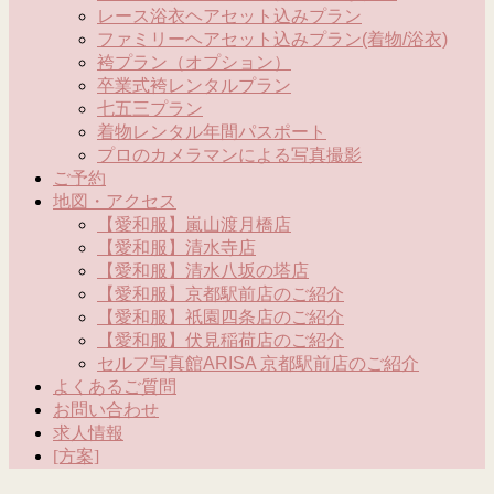
レース浴衣ヘアセット込みプラン
ファミリーヘアセット込みプラン(着物/浴衣)
袴プラン（オプション）
卒業式袴レンタルプラン
七五三プラン
着物レンタル年間パスポート
プロのカメラマンによる写真撮影
ご予約
地図・アクセス
【愛和服】嵐山渡月橋店
【愛和服】清水寺店
【愛和服】清水八坂の塔店
【愛和服】京都駅前店のご紹介
【愛和服】祇園四条店のご紹介
【愛和服】伏見稲荷店のご紹介
セルフ写真館ARISA 京都駅前店のご紹介
よくあるご質問
お問い合わせ
求人情報
[方案]