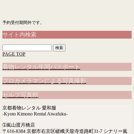
予約フォーム
「入力画面」→「確認画面」→「完了画面」まで表示されて予約完了です
予約受付期間外です。
サイト内検索
検
索:
PAGE TOP
着物レンタル年間パスポート
プロカメラマンによる写真撮影
セルフ写真館
京都着物レンタル 愛和服
-Kyoto Kimono Rental Aiwafuku-
➀嵐山渡月橋店
〒616-8384 京都市右京区嵯峨天龍寺造路町31-7 シナリー嵐