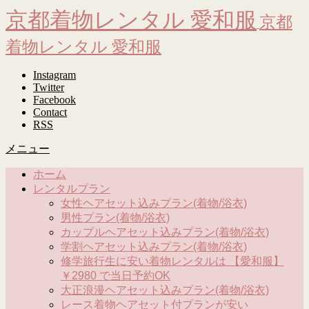
京都着物レンタル 愛和服
京都
着物レンタル 愛和服
Instagram
Twitter
Facebook
Contact
RSS
メニュー
ホーム
レンタルプラン
女性ヘアセット込みプラン(着物/浴衣)
男性プラン(着物/浴衣)
カップルヘアセット込みプラン(着物/浴衣)
学割ヘアセット込みプラン(着物/浴衣)
修学旅行生に安い着物レンタルは 【愛和服】
￥2980 で当日予約OK
大正浪漫ヘアセット込みプラン(着物/浴衣)
レース着物ヘアセット付プランが安い