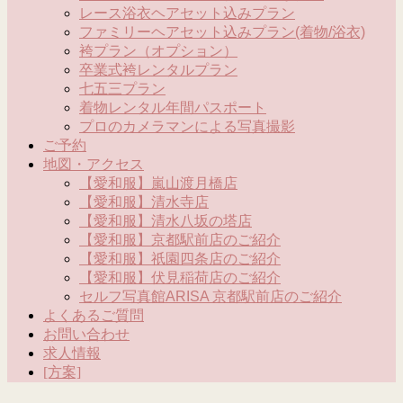
レース浴衣ヘアセット込みプラン
ファミリーヘアセット込みプラン(着物/浴衣)
袴プラン（オプション）
卒業式袴レンタルプラン
七五三プラン
着物レンタル年間パスポート
プロのカメラマンによる写真撮影
ご予約
地図・アクセス
【愛和服】嵐山渡月橋店
【愛和服】清水寺店
【愛和服】清水八坂の塔店
【愛和服】京都駅前店のご紹介
【愛和服】祇園四条店のご紹介
【愛和服】伏見稲荷店のご紹介
セルフ写真館ARISA 京都駅前店のご紹介
よくあるご質問
お問い合わせ
求人情報
[方案]