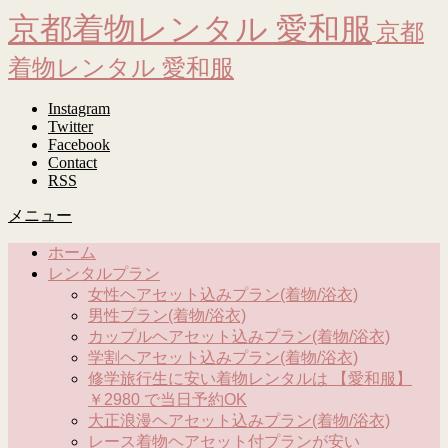
京都着物レンタル 愛和服
京都
着物レンタル 愛和服
Instagram
Twitter
Facebook
Contact
RSS
メニュー
ホーム
レンタルプラン
女性ヘアセット込みプラン(着物/浴衣)
男性プラン(着物/浴衣)
カップルヘアセット込みプラン(着物/浴衣)
学割ヘアセット込みプラン(着物/浴衣)
修学旅行生に安い着物レンタルは 【愛和服】
￥2980 で当日予約OK
大正浪漫ヘアセット込みプラン(着物/浴衣)
レース着物ヘアセット付プランが安い