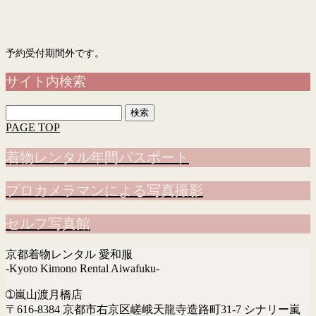
予約フォーム
「入力画面」→「確認画面」→「完了画面」まで表示されて予約完了です
予約受付期間外です。
サイト内検索
検
索:
PAGE TOP
着物レンタル年間パスポート
プロカメラマンによる写真撮影
セルフ写真館
京都着物レンタル 愛和服
-Kyoto Kimono Rental Aiwafuku-
➀嵐山渡月橋店
〒616-8384 京都市右京区嵯峨天龍寺造路町31-7 シナリー嵐