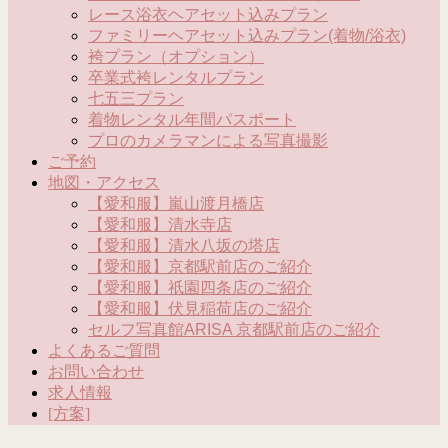
レース浴衣ヘアセット込みプラン
ファミリーヘアセット込みプラン(着物/浴衣)
袴プラン（オプション）
卒業式袴レンタルプラン
七五三プラン
着物レンタル年間パスポート
プロのカメラマンによる写真撮影
ご予約
地図・アクセス
【愛和服】嵐山渡月橋店
【愛和服】清水寺店
【愛和服】清水八坂の塔店
【愛和服】京都駅前店のご紹介
【愛和服】祇園四条店のご紹介
【愛和服】伏見稲荷店のご紹介
セルフ写真館ARISA 京都駅前店のご紹介
よくあるご質問
お問い合わせ
求人情報
[方案]