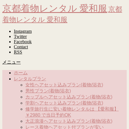
京都着物レンタル 愛和服
京都
着物レンタル 愛和服
Instagram
Twitter
Facebook
Contact
RSS
メニュー
ホーム
レンタルプラン
女性ヘアセット込みプラン(着物/浴衣)
男性プラン(着物/浴衣)
カップルヘアセット込みプラン(着物/浴衣)
学割ヘアセット込みプラン(着物/浴衣)
修学旅行生に安い着物レンタルは 【愛和服】
￥2980 で当日予約OK
大正浪漫ヘアセット込みプラン(着物/浴衣)
レース着物ヘアセット付プランが安い