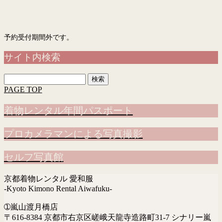
予約フォーム
「入力画面」→「確認画面」→「完了画面」まで表示されて予約完了です
予約受付期間外です。
サイト内検索
検
索:
PAGE TOP
着物レンタル年間パスポート
プロカメラマンによる写真撮影
セルフ写真館
京都着物レンタル 愛和服
-Kyoto Kimono Rental Aiwafuku-
➀嵐山渡月橋店
〒616-8384 京都市右京区嵯峨天龍寺造路町31-7 シナリー嵐