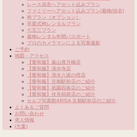
レース浴衣ヘアセット込みプラン
ファミリーヘアセット込みプラン(着物/浴衣)
袴プラン（オプション）
卒業式袴レンタルプラン
七五三プラン
着物レンタル年間パスポート
プロのカメラマンによる写真撮影
ご予約
地図・アクセス
【愛和服】嵐山渡月橋店
【愛和服】清水寺店
【愛和服】清水八坂の塔店
【愛和服】京都駅前店のご紹介
【愛和服】祇園四条店のご紹介
【愛和服】伏見稲荷店のご紹介
セルフ写真館ARISA 京都駅前店のご紹介
よくあるご質問
お問い合わせ
求人情報
[方案]