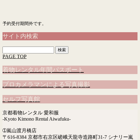
予約フォーム
「入力画面」→「確認画面」→「完了画面」まで表示されて予約完了です
予約受付期間外です。
サイト内検索
検
索:
PAGE TOP
着物レンタル年間パスポート
プロカメラマンによる写真撮影
セルフ写真館
京都着物レンタル 愛和服
-Kyoto Kimono Rental Aiwafuku-
➀嵐山渡月橋店
〒616-8384 京都市右京区嵯峨天龍寺造路町31-7 シナリー嵐