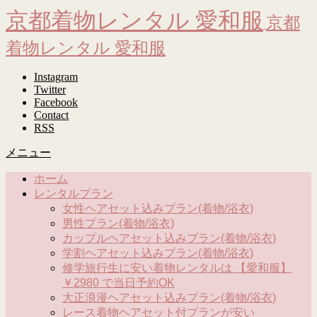
京都着物レンタル 愛和服
京都
着物レンタル 愛和服
Instagram
Twitter
Facebook
Contact
RSS
メニュー
ホーム
レンタルプラン
女性ヘアセット込みプラン(着物/浴衣)
男性プラン(着物/浴衣)
カップルヘアセット込みプラン(着物/浴衣)
学割ヘアセット込みプラン(着物/浴衣)
修学旅行生に安い着物レンタルは 【愛和服】
￥2980 で当日予約OK
大正浪漫ヘアセット込みプラン(着物/浴衣)
レース着物ヘアセット付プランが安い