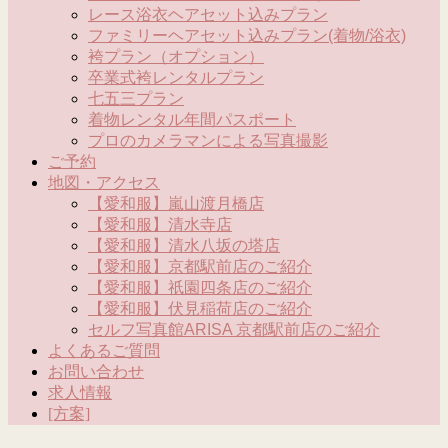
レース浴衣ヘアセット込みプラン
ファミリーヘアセット込みプラン(着物/浴衣)
袴プラン（オプション）
卒業式袴レンタルプラン
七五三プラン
着物レンタル年間パスポート
プロのカメラマンによる写真撮影
ご予約
地図・アクセス
【愛和服】嵐山渡月橋店
【愛和服】清水寺店
【愛和服】清水八坂の塔店
【愛和服】京都駅前店のご紹介
【愛和服】祇園四条店のご紹介
【愛和服】伏見稲荷店のご紹介
セルフ写真館ARISA 京都駅前店のご紹介
よくあるご質問
お問い合わせ
求人情報
[方案]