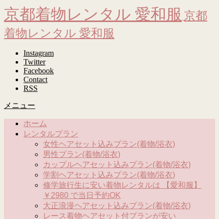
京都着物レンタル 愛和服
京都
着物レンタル 愛和服
Instagram
Twitter
Facebook
Contact
RSS
メニュー
ホーム
レンタルプラン
女性ヘアセット込みプラン(着物/浴衣)
男性プラン(着物/浴衣)
カップルヘアセット込みプラン(着物/浴衣)
学割ヘアセット込みプラン(着物/浴衣)
修学旅行生に安い着物レンタルは 【愛和服】
￥2980 で当日予約OK
大正浪漫ヘアセット込みプラン(着物/浴衣)
レース着物ヘアセット付プランが安い