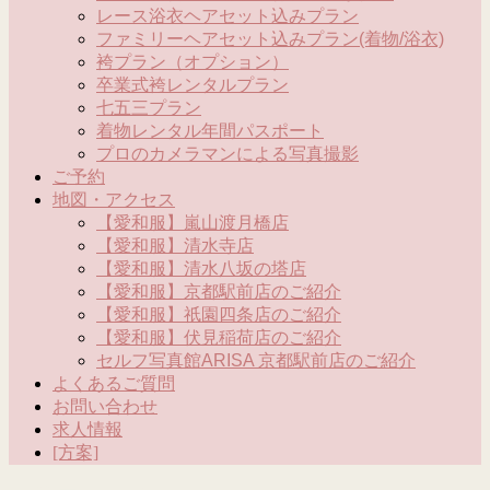
レース浴衣ヘアセット込みプラン
ファミリーヘアセット込みプラン(着物/浴衣)
袴プラン（オプション）
卒業式袴レンタルプラン
七五三プラン
着物レンタル年間パスポート
プロのカメラマンによる写真撮影
ご予約
地図・アクセス
【愛和服】嵐山渡月橋店
【愛和服】清水寺店
【愛和服】清水八坂の塔店
【愛和服】京都駅前店のご紹介
【愛和服】祇園四条店のご紹介
【愛和服】伏見稲荷店のご紹介
セルフ写真館ARISA 京都駅前店のご紹介
よくあるご質問
お問い合わせ
求人情報
[方案]