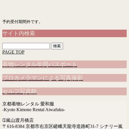
予約フォーム
「入力画面」→「確認画面」→「完了画面」まで表示されて予約完了です
予約受付期間外です。
サイト内検索
検
索:
PAGE TOP
着物レンタル年間パスポート
プロカメラマンによる写真撮影
セルフ写真館
京都着物レンタル 愛和服
-Kyoto Kimono Rental Aiwafuku-
➀嵐山渡月橋店
〒616-8384 京都市右京区嵯峨天龍寺造路町31-7 シナリー嵐