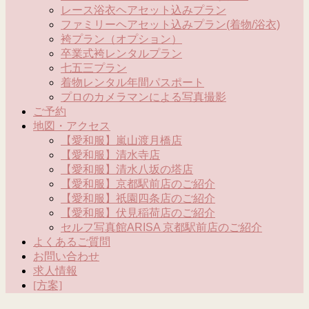
レース浴衣ヘアセット込みプラン
ファミリーヘアセット込みプラン(着物/浴衣)
袴プラン（オプション）
卒業式袴レンタルプラン
七五三プラン
着物レンタル年間パスポート
プロのカメラマンによる写真撮影
ご予約
地図・アクセス
【愛和服】嵐山渡月橋店
【愛和服】清水寺店
【愛和服】清水八坂の塔店
【愛和服】京都駅前店のご紹介
【愛和服】祇園四条店のご紹介
【愛和服】伏見稲荷店のご紹介
セルフ写真館ARISA 京都駅前店のご紹介
よくあるご質問
お問い合わせ
求人情報
[方案]