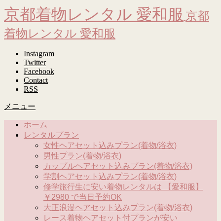
京都着物レンタル 愛和服
京都
着物レンタル 愛和服
Instagram
Twitter
Facebook
Contact
RSS
メニュー
ホーム
レンタルプラン
女性ヘアセット込みプラン(着物/浴衣)
男性プラン(着物/浴衣)
カップルヘアセット込みプラン(着物/浴衣)
学割ヘアセット込みプラン(着物/浴衣)
修学旅行生に安い着物レンタルは 【愛和服】
￥2980 で当日予約OK
大正浪漫ヘアセット込みプラン(着物/浴衣)
レース着物ヘアセット付プランが安い