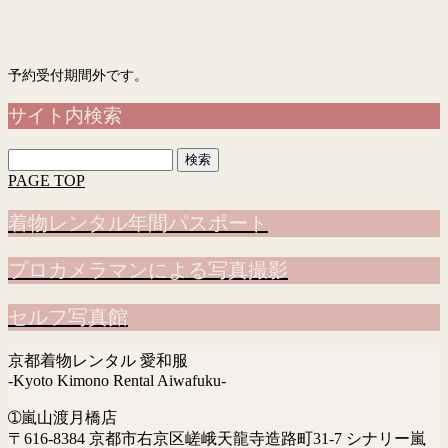
予約フォーム
「入力画面」→「確認画面」→「完了画面」まで表示されて予約完了です
予約受付期間外です。
サイト内検索
検
索:
PAGE TOP
着物レンタル年間パスポート
プロカメラマンによる写真撮影
セルフ写真館
京都着物レンタル 愛和服
-Kyoto Kimono Rental Aiwafuku-
➀嵐山渡月橋店
〒616-8384 京都市右京区嵯峨天龍寺造路町31-7 シナリー嵐