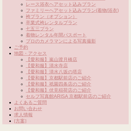
レース浴衣ヘアセット込みプラン
ファミリーヘアセット込みプラン(着物/浴衣)
袴プラン（オプション）
卒業式袴レンタルプラン
七五三プラン
着物レンタル年間パスポート
プロのカメラマンによる写真撮影
ご予約
地図・アクセス
【愛和服】嵐山渡月橋店
【愛和服】清水寺店
【愛和服】清水八坂の塔店
【愛和服】京都駅前店のご紹介
【愛和服】祇園四条店のご紹介
【愛和服】伏見稲荷店のご紹介
セルフ写真館ARISA 京都駅前店のご紹介
よくあるご質問
お問い合わせ
求人情報
[方案]