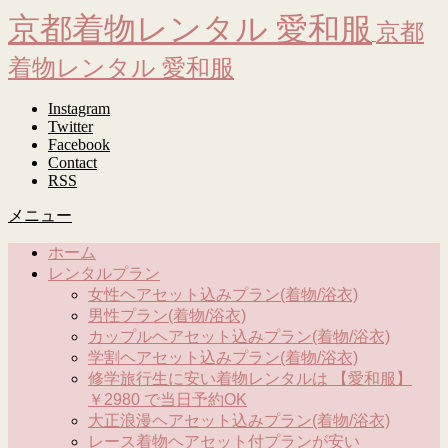
京都着物レンタル 愛和服
京都
着物レンタル 愛和服
Instagram
Twitter
Facebook
Contact
RSS
メニュー
ホーム
レンタルプラン
女性ヘアセット込みプラン(着物/浴衣)
男性プラン(着物/浴衣)
カップルヘアセット込みプラン(着物/浴衣)
学割ヘアセット込みプラン(着物/浴衣)
修学旅行生に安い着物レンタルは 【愛和服】
￥2980 で当日予約OK
大正浪漫ヘアセット込みプラン(着物/浴衣)
レース着物ヘアセット付プランが安い