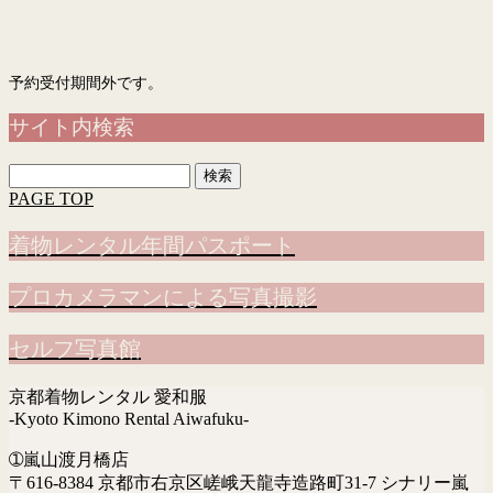
予約フォーム
「入力画面」→「確認画面」→「完了画面」まで表示されて予約完了です
予約受付期間外です。
サイト内検索
検
索:
PAGE TOP
着物レンタル年間パスポート
プロカメラマンによる写真撮影
セルフ写真館
京都着物レンタル 愛和服
-Kyoto Kimono Rental Aiwafuku-
➀嵐山渡月橋店
〒616-8384 京都市右京区嵯峨天龍寺造路町31-7 シナリー嵐