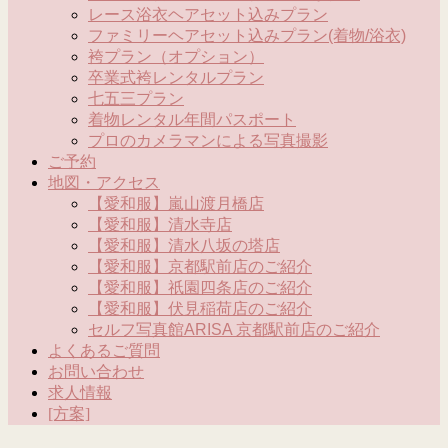
レース浴衣ヘアセット込みプラン
ファミリーヘアセット込みプラン(着物/浴衣)
袴プラン（オプション）
卒業式袴レンタルプラン
七五三プラン
着物レンタル年間パスポート
プロのカメラマンによる写真撮影
ご予約
地図・アクセス
【愛和服】嵐山渡月橋店
【愛和服】清水寺店
【愛和服】清水八坂の塔店
【愛和服】京都駅前店のご紹介
【愛和服】祇園四条店のご紹介
【愛和服】伏見稲荷店のご紹介
セルフ写真館ARISA 京都駅前店のご紹介
よくあるご質問
お問い合わせ
求人情報
[方案]