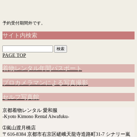
予約フォーム
「入力画面」→「確認画面」→「完了画面」まで表示されて予約完了です
予約受付期間外です。
サイト内検索
検
索:
PAGE TOP
着物レンタル年間パスポート
プロカメラマンによる写真撮影
セルフ写真館
京都着物レンタル 愛和服
-Kyoto Kimono Rental Aiwafuku-
➀嵐山渡月橋店
〒616-8384 京都市右京区嵯峨天龍寺造路町31-7 シナリー嵐