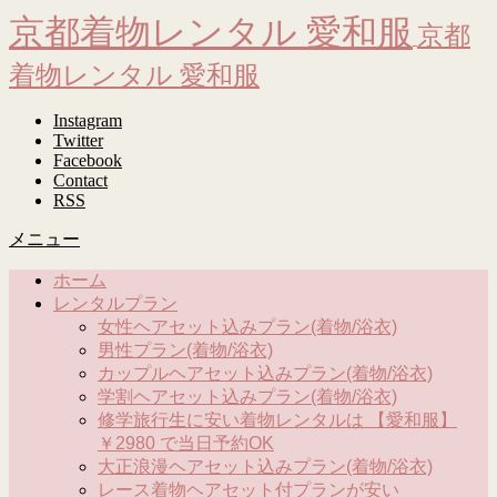
京都着物レンタル 愛和服
京都
着物レンタル 愛和服
Instagram
Twitter
Facebook
Contact
RSS
メニュー
ホーム
レンタルプラン
女性ヘアセット込みプラン(着物/浴衣)
男性プラン(着物/浴衣)
カップルヘアセット込みプラン(着物/浴衣)
学割ヘアセット込みプラン(着物/浴衣)
修学旅行生に安い着物レンタルは 【愛和服】
￥2980 で当日予約OK
大正浪漫ヘアセット込みプラン(着物/浴衣)
レース着物ヘアセット付プランが安い