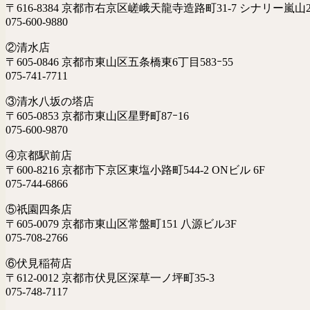
〒616-8384 京都市右京区嵯峨天龍寺造路町31-7 シナリー嵐山2
075-600-9880
②清水店
〒605-0846 京都市東山区五条橋東6丁目583ｰ55
075-741-7711
③清水八坂の塔店
〒605-0853 京都市東山区星野町87ｰ16
075-600-9870
④京都駅前店
〒600-8216 京都市下京区東塩小路町544-2 ONビル 6F
075-744-6866
⑤祇園四条店
〒605-0079 京都市東山区常盤町151 八源ビル3F
075-708-2766
⑥伏見稲荷店
〒612-0012 京都市伏見区深草一ノ坪町35-3
075-748-7117