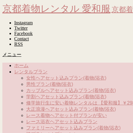
京都着物レンタル 愛和服
京都着
Instagram
Twitter
Facebook
Contact
RSS
メニュー
ホーム
レンタルプラン
女性ヘアセット込みプラン(着物/浴衣)
男性プラン(着物/浴衣)
カップルヘアセット込みプラン(着物/浴衣)
学割ヘアセット込みプラン(着物/浴衣)
修学旅行生に安い着物レンタルは 【愛和服】￥298
大正浪漫ヘアセット込みプラン(着物/浴衣)
レース着物ヘアセット付プランが安い
レース浴衣ヘアセット込みプラン
ファミリーヘアセット込みプラン(着物/浴衣)