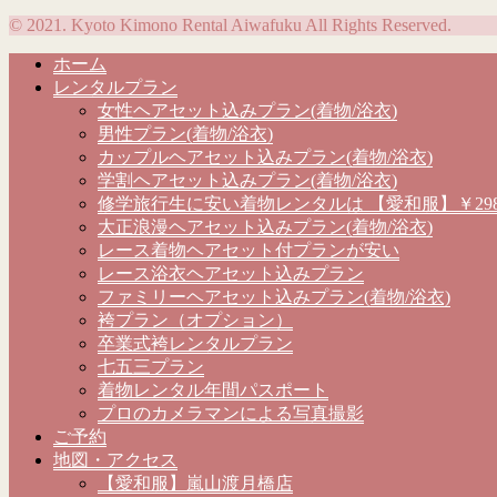
© 2021. Kyoto Kimono Rental Aiwafuku All Rights Reserved.
ホーム
レンタルプラン
女性ヘアセット込みプラン(着物/浴衣)
男性プラン(着物/浴衣)
カップルヘアセット込みプラン(着物/浴衣)
学割ヘアセット込みプラン(着物/浴衣)
修学旅行生に安い着物レンタルは 【愛和服】￥298
大正浪漫ヘアセット込みプラン(着物/浴衣)
レース着物ヘアセット付プランが安い
レース浴衣ヘアセット込みプラン
ファミリーヘアセット込みプラン(着物/浴衣)
袴プラン（オプション）
卒業式袴レンタルプラン
七五三プラン
着物レンタル年間パスポート
プロのカメラマンによる写真撮影
ご予約
地図・アクセス
【愛和服】嵐山渡月橋店