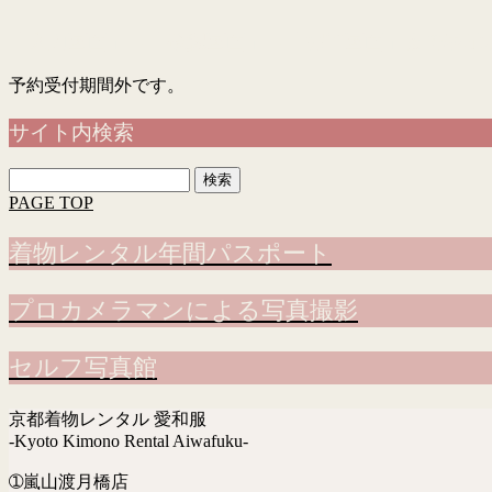
「入力画面」→「確認画面」→「完了画面」まで表示
予約受付期間外です。
サイト内検索
検
索:
PAGE TOP
着物レンタル年間パスポート
プロカメラマンによる写真撮影
セルフ写真館
京都着物レンタル 愛和服
-Kyoto Kimono Rental Aiwafuku-
➀嵐山渡月橋店