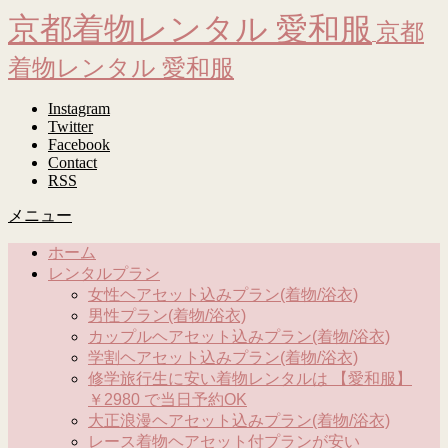
京都着物レンタル 愛和服
京都
着物レンタル 愛和服
Instagram
Twitter
Facebook
Contact
RSS
メニュー
ホーム
レンタルプラン
女性ヘアセット込みプラン(着物/浴衣)
男性プラン(着物/浴衣)
カップルヘアセット込みプラン(着物/浴衣)
学割ヘアセット込みプラン(着物/浴衣)
修学旅行生に安い着物レンタルは 【愛和服】
￥2980 で当日予約OK
大正浪漫ヘアセット込みプラン(着物/浴衣)
レース着物ヘアセット付プランが安い