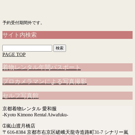
予約フォーム
「入力画面」→「確認画面」→「完了画面」まで表示されて予約完了です
予約受付期間外です。
サイト内検索
検
索:
PAGE TOP
着物レンタル年間パスポート
プロカメラマンによる写真撮影
セルフ写真館
京都着物レンタル 愛和服
-Kyoto Kimono Rental Aiwafuku-
➀嵐山渡月橋店
〒616-8384 京都市右京区嵯峨天龍寺造路町31-7 シナリー嵐