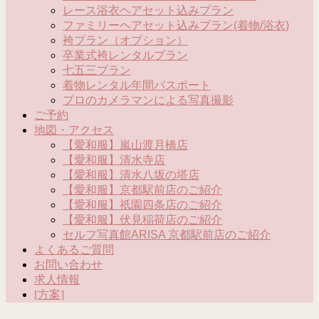
レース浴衣ヘアセット込みプラン
ファミリーヘアセット込みプラン(着物/浴衣)
袴プラン（オプション）
卒業式袴レンタルプラン
七五三プラン
着物レンタル年間パスポート
プロのカメラマンによる写真撮影
ご予約
地図・アクセス
【愛和服】嵐山渡月橋店
【愛和服】清水寺店
【愛和服】清水八坂の塔店
【愛和服】京都駅前店のご紹介
【愛和服】祇園四条店のご紹介
【愛和服】伏見稲荷店のご紹介
セルフ写真館ARISA 京都駅前店のご紹介
よくあるご質問
お問い合わせ
求人情報
[方案]