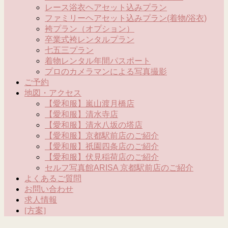
レース浴衣ヘアセット込みプラン
ファミリーヘアセット込みプラン(着物/浴衣)
袴プラン（オプション）
卒業式袴レンタルプラン
七五三プラン
着物レンタル年間パスポート
プロのカメラマンによる写真撮影
ご予約
地図・アクセス
【愛和服】嵐山渡月橋店
【愛和服】清水寺店
【愛和服】清水八坂の塔店
【愛和服】京都駅前店のご紹介
【愛和服】祇園四条店のご紹介
【愛和服】伏見稲荷店のご紹介
セルフ写真館ARISA 京都駅前店のご紹介
よくあるご質問
お問い合わせ
求人情報
[方案]