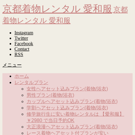
京都着物レンタル 愛和服
京都
着物レンタル 愛和服
Instagram
Twitter
Facebook
Contact
RSS
メニュー
ホーム
レンタルプラン
女性ヘアセット込みプラン(着物/浴衣)
男性プラン(着物/浴衣)
カップルヘアセット込みプラン(着物/浴衣)
学割ヘアセット込みプラン(着物/浴衣)
修学旅行生に安い着物レンタルは 【愛和服】
￥2980 で当日予約OK
大正浪漫ヘアセット込みプラン(着物/浴衣)
レース着物ヘアセット付プランが安い