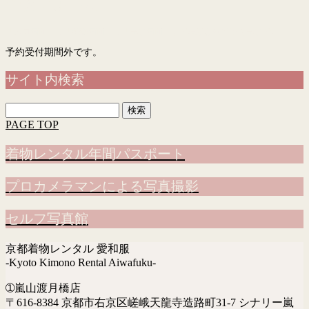
予約フォーム
「入力画面」→「確認画面」→「完了画面」まで表示されて予約完了です
予約受付期間外です。
サイト内検索
検
索:
PAGE TOP
着物レンタル年間パスポート
プロカメラマンによる写真撮影
セルフ写真館
京都着物レンタル 愛和服
-Kyoto Kimono Rental Aiwafuku-
➀嵐山渡月橋店
〒616-8384 京都市右京区嵯峨天龍寺造路町31-7 シナリー嵐