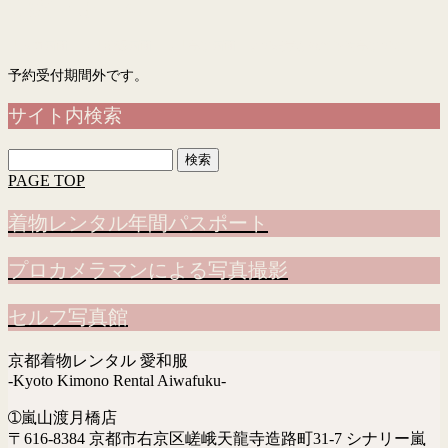
予約フォーム
「入力画面」→「確認画面」→「完了画面」まで表示されて予約完了です
予約受付期間外です。
サイト内検索
検
索:
PAGE TOP
着物レンタル年間パスポート
プロカメラマンによる写真撮影
セルフ写真館
京都着物レンタル 愛和服
-Kyoto Kimono Rental Aiwafuku-
➀嵐山渡月橋店
〒616-8384 京都市右京区嵯峨天龍寺造路町31-7 シナリー嵐