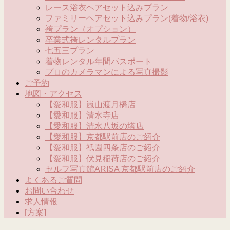
レース浴衣ヘアセット込みプラン
ファミリーヘアセット込みプラン(着物/浴衣)
袴プラン（オプション）
卒業式袴レンタルプラン
七五三プラン
着物レンタル年間パスポート
プロのカメラマンによる写真撮影
ご予約
地図・アクセス
【愛和服】嵐山渡月橋店
【愛和服】清水寺店
【愛和服】清水八坂の塔店
【愛和服】京都駅前店のご紹介
【愛和服】祇園四条店のご紹介
【愛和服】伏見稲荷店のご紹介
セルフ写真館ARISA 京都駅前店のご紹介
よくあるご質問
お問い合わせ
求人情報
[方案]