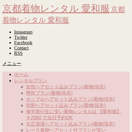
京都着物レンタル 愛和服
京都
着物レンタル 愛和服
Instagram
Twitter
Facebook
Contact
RSS
メニュー
ホーム
レンタルプラン
女性ヘアセット込みプラン(着物/浴衣)
男性プラン(着物/浴衣)
カップルヘアセット込みプラン(着物/浴衣)
学割ヘアセット込みプラン(着物/浴衣)
修学旅行生に安い着物レンタルは 【愛和服】
￥2980 で当日予約OK
大正浪漫ヘアセット込みプラン(着物/浴衣)
レース着物ヘアセット付プランが安い