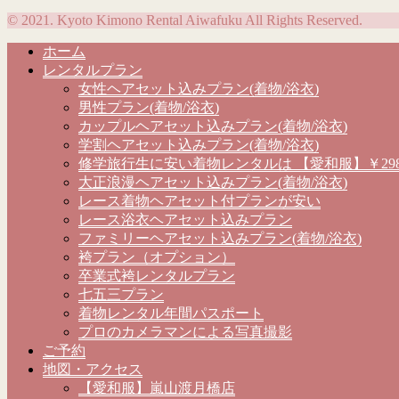
© 2021. Kyoto Kimono Rental Aiwafuku All Rights Reserved.
ホーム
レンタルプラン
女性ヘアセット込みプラン(着物/浴衣)
男性プラン(着物/浴衣)
カップルヘアセット込みプラン(着物/浴衣)
学割ヘアセット込みプラン(着物/浴衣)
修学旅行生に安い着物レンタルは 【愛和服】￥298
大正浪漫ヘアセット込みプラン(着物/浴衣)
レース着物ヘアセット付プランが安い
レース浴衣ヘアセット込みプラン
ファミリーヘアセット込みプラン(着物/浴衣)
袴プラン（オプション）
卒業式袴レンタルプラン
七五三プラン
着物レンタル年間パスポート
プロのカメラマンによる写真撮影
ご予約
地図・アクセス
【愛和服】嵐山渡月橋店