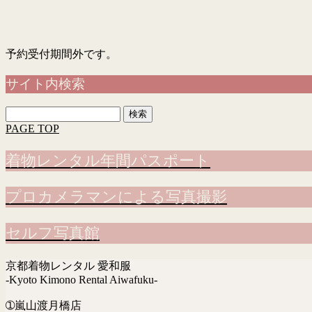
「入力画面」→「確認画面」→「完了画面」まで表示
予約受付期間外です。
サイト内検索
検
索:
PAGE TOP
着物レンタル年間パスポート
プロカメラマンによる写真撮影
セルフ写真館
京都着物レンタル 愛和服
-Kyoto Kimono Rental Aiwafuku-
➀嵐山渡月橋店