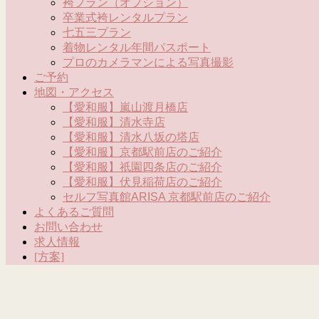
袴プラン（オプション）
卒業式袴レンタルプラン
七五三プラン
着物レンタル年間パスポート
プロのカメラマンによる写真撮影
ご予約
地図・アクセス
【愛和服】嵐山渡月橋店
【愛和服】清水寺店
【愛和服】清水八坂の塔店
【愛和服】京都駅前店のご紹介
【愛和服】祇園四条店のご紹介
【愛和服】伏見稲荷店のご紹介
セルフ写真館ARISA 京都駅前店のご紹介
よくあるご質問
お問い合わせ
求人情報
[方案]
予約フォーム