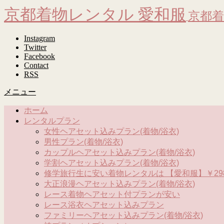
京都着物レンタル 愛和服
京都着
Instagram
Twitter
Facebook
Contact
RSS
メニュー
ホーム
レンタルプラン
女性ヘアセット込みプラン(着物/浴衣)
男性プラン(着物/浴衣)
カップルヘアセット込みプラン(着物/浴衣)
学割ヘアセット込みプラン(着物/浴衣)
修学旅行生に安い着物レンタルは 【愛和服】￥298
大正浪漫ヘアセット込みプラン(着物/浴衣)
レース着物ヘアセット付プランが安い
レース浴衣ヘアセット込みプラン
ファミリーヘアセット込みプラン(着物/浴衣)