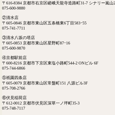
〒616-8384 京都市右京区嵯峨天龍寺造路町31-7 シナリー嵐山2
075-600-9880
②清水店
〒605-0846 京都市東山区五条橋東6丁目583ｰ55
075-741-7711
③清水八坂の塔店
〒605-0853 京都市東山区星野町87ｰ16
075-600-9870
④京都駅前店
〒600-8216 京都市下京区東塩小路町544-2 ONビル 6F
075-744-6866
⑤祇園四条店
〒605-0079 京都市東山区常盤町151 八源ビル3F
075-708-2766
⑥伏見稲荷店
〒612-0012 京都市伏見区深草一ノ坪町35-3
075-748-7117