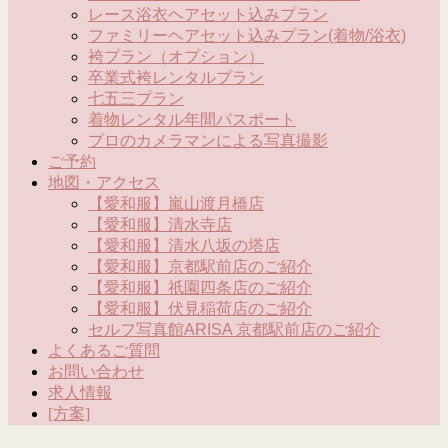
レース浴衣ヘアセット込みプラン
ファミリーヘアセット込みプラン(着物/浴衣)
袴プラン（オプション）
卒業式袴レンタルプラン
七五三プラン
着物レンタル年間パスポート
プロのカメラマンによる写真撮影
ご予約
地図・アクセス
【愛和服】嵐山渡月橋店
【愛和服】清水寺店
【愛和服】清水八坂の塔店
【愛和服】京都駅前店のご紹介
【愛和服】祇園四条店のご紹介
【愛和服】伏見稲荷店のご紹介
セルフ写真館ARISA 京都駅前店のご紹介
よくあるご質問
お問い合わせ
求人情報
[方案]