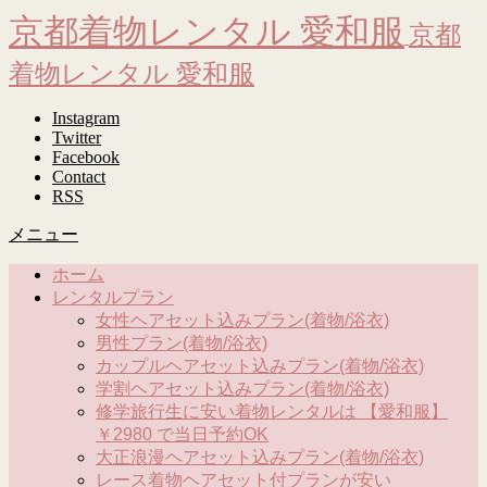
京都着物レンタル 愛和服
京都
着物レンタル 愛和服
Instagram
Twitter
Facebook
Contact
RSS
メニュー
ホーム
レンタルプラン
女性ヘアセット込みプラン(着物/浴衣)
男性プラン(着物/浴衣)
カップルヘアセット込みプラン(着物/浴衣)
学割ヘアセット込みプラン(着物/浴衣)
修学旅行生に安い着物レンタルは 【愛和服】
￥2980 で当日予約OK
大正浪漫ヘアセット込みプラン(着物/浴衣)
レース着物ヘアセット付プランが安い