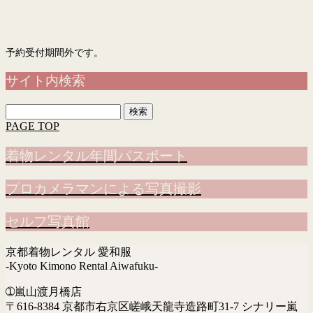
予約フォーム
「入力画面」→「確認画面」→「完了画面」まで表示されて予約完了です
予約受付期間外です。
サイト内検索
検
索:
PAGE TOP
着物レンタル年間パスポート
プロカメラマンによる写真撮影
セルフ写真館
京都着物レンタル 愛和服
-Kyoto Kimono Rental Aiwafuku-
➀嵐山渡月橋店
〒616-8384 京都市右京区嵯峨天龍寺造路町31-7 シナリー嵐