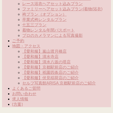
レース浴衣ヘアセット込みプラン
ファミリーヘアセット込みプラン(着物/浴衣)
袴プラン（オプション）
卒業式袴レンタルプラン
七五三プラン
着物レンタル年間パスポート
プロのカメラマンによる写真撮影
ご予約
地図・アクセス
【愛和服】嵐山渡月橋店
【愛和服】清水寺店
【愛和服】清水八坂の塔店
【愛和服】京都駅前店のご紹介
【愛和服】祇園四条店のご紹介
【愛和服】伏見稲荷店のご紹介
セルフ写真館ARISA 京都駅前店のご紹介
よくあるご質問
お問い合わせ
求人情報
[方案]