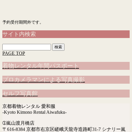
予約フォーム
「入力画面」→「確認画面」→「完了画面」まで表示されて予約完了です
予約受付期間外です。
サイト内検索
検
索:
PAGE TOP
着物レンタル年間パスポート
プロカメラマンによる写真撮影
セルフ写真館
京都着物レンタル 愛和服
-Kyoto Kimono Rental Aiwafuku-
➀嵐山渡月橋店
〒616-8384 京都市右京区嵯峨天龍寺造路町31-7 シナリー嵐