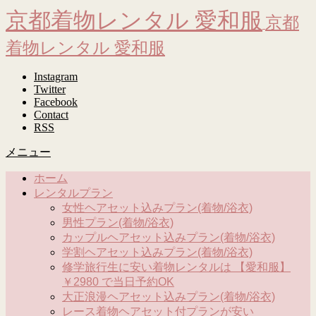
京都着物レンタル 愛和服
京都
着物レンタル 愛和服
Instagram
Twitter
Facebook
Contact
RSS
メニュー
ホーム
レンタルプラン
女性ヘアセット込みプラン(着物/浴衣)
男性プラン(着物/浴衣)
カップルヘアセット込みプラン(着物/浴衣)
学割ヘアセット込みプラン(着物/浴衣)
修学旅行生に安い着物レンタルは 【愛和服】
￥2980 で当日予約OK
大正浪漫ヘアセット込みプラン(着物/浴衣)
レース着物ヘアセット付プランが安い