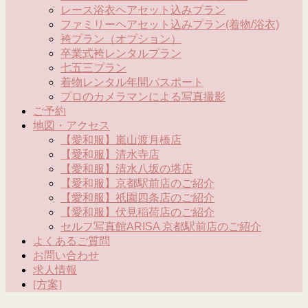
レース浴衣ヘアセット込みプラン
ファミリーヘアセット込みプラン(着物/浴衣)
袴プラン（オプション）
卒業式袴レンタルプラン
七五三プラン
着物レンタル年間パスポート
プロのカメラマンによる写真撮影
ご予約
地図・アクセス
【愛和服】嵐山渡月橋店
【愛和服】清水寺店
【愛和服】清水八坂の塔店
【愛和服】京都駅前店のご紹介
【愛和服】祇園四条店のご紹介
【愛和服】伏見稲荷店のご紹介
セルフ写真館ARISA 京都駅前店のご紹介
よくあるご質問
お問い合わせ
求人情報
[方案]