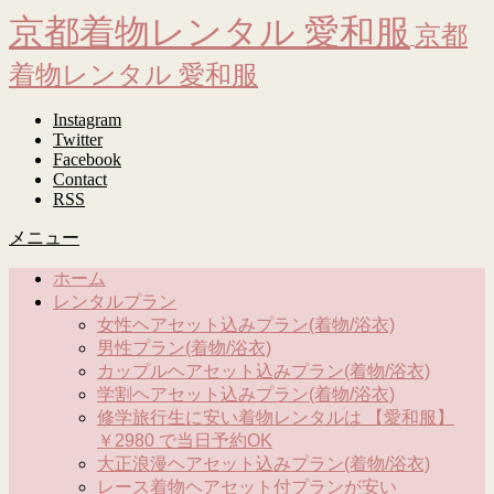
京都着物レンタル 愛和服
京都
着物レンタル 愛和服
Instagram
Twitter
Facebook
Contact
RSS
メニュー
ホーム
レンタルプラン
女性ヘアセット込みプラン(着物/浴衣)
男性プラン(着物/浴衣)
カップルヘアセット込みプラン(着物/浴衣)
学割ヘアセット込みプラン(着物/浴衣)
修学旅行生に安い着物レンタルは 【愛和服】
￥2980 で当日予約OK
大正浪漫ヘアセット込みプラン(着物/浴衣)
レース着物ヘアセット付プランが安い