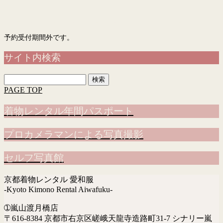
予約フォーム
「入力画面」→「確認画面」→「完了画面」まで表示されて予約完了です
予約受付期間外です。
サイト内検索
検
索:
PAGE TOP
着物レンタル年間パスポート
プロカメラマンによる写真撮影
セルフ写真館
京都着物レンタル 愛和服
-Kyoto Kimono Rental Aiwafuku-
➀嵐山渡月橋店
〒616-8384 京都市右京区嵯峨天龍寺造路町31-7 シナリー嵐