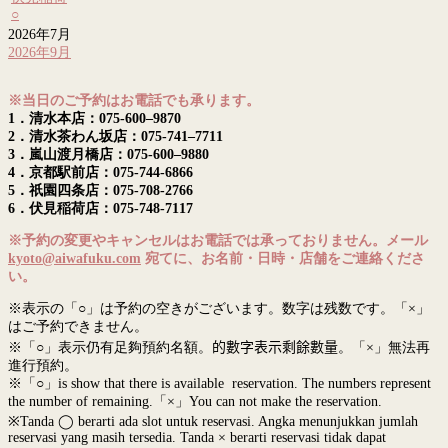
○
2026年7月
2026年9月
※当日のご予約はお電話でも承ります。
1．清水本店：075-600–9870
2．清水茶わん坂店：075-741–7711
3．嵐山渡月橋店：075-600–9880
4．京都駅前店：075-744-6866
5．祇園四条店：075-708-2766
6．伏見稲荷店：075-748-7117
※予約の変更やキャンセルはお電話では承っておりません。メール
kyoto@aiwafuku.com
宛てに、お名前・日時・店舗をご連絡くださ
い。
※表示の「○」は予約の空きがございます。数字は残数です。「×」
はご予約できません。
※「○」表示仍有足夠預約名額。
的數字表示剩餘數量
。「×」無法再
進行預約。
※「○」is show that there is available reservation. The numbers represent
the number of remaining.「×」You can not make the reservation.
※Tanda ◯ berarti ada slot untuk reservasi. Angka menunjukkan jumlah
reservasi yang masih tersedia. Tanda × berarti reservasi tidak dapat