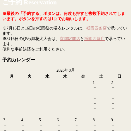
ご予約 Reservation
※最後の「予約する」ボタンは、何度も押すと複数予約されてしま
います。ボタンを押すのは1回でお願いします。
※7月15日と16日の祇園祭の浴衣レンタルは、
祇園四条店
で承ってい
ます。
※8月6日のびわ湖花火大会は、
京都駅前店
と
祇園四条店
で承ってい
ます。
便利な事前決済をご利用ください。
予約カレンダー
2026年8月
月
火
水
木
金
土
日
1
2
－
－
－
－
－
－
－
－
－
－
－
－
3
4
5
6
7
8
9
－
－
－
－
－
－
－
－
－
－
－
－
－
－