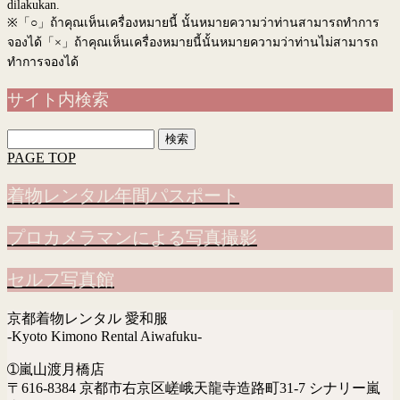
dilakukan.
※
「○」ถ้าคุณเห็นเครื่องหมายนี้ นั้นหมายความว่าท่านสามารถทำการ
จองได้「×」ถ้าคุณเห็นเครื่องหมายนี้นั้นหมายความว่าท่านไม่สามารถ
ทำการจองได้
サイト内検索
検
索:
PAGE TOP
着物レンタル年間パスポート
プロカメラマンによる写真撮影
セルフ写真館
京都着物レンタル 愛和服
-Kyoto Kimono Rental Aiwafuku-
➀嵐山渡月橋店
〒616-8384 京都市右京区嵯峨天龍寺造路町31-7 シナリー嵐