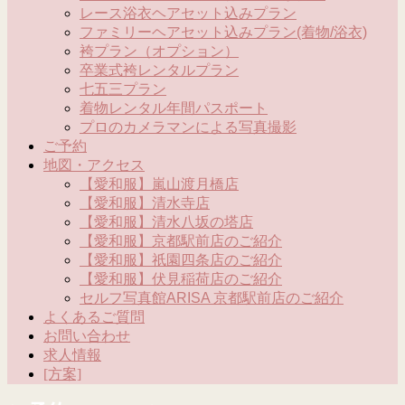
レース浴衣ヘアセット込みプラン
ファミリーヘアセット込みプラン(着物/浴衣)
袴プラン（オプション）
卒業式袴レンタルプラン
七五三プラン
着物レンタル年間パスポート
プロのカメラマンによる写真撮影
ご予約
地図・アクセス
【愛和服】嵐山渡月橋店
【愛和服】清水寺店
【愛和服】清水八坂の塔店
【愛和服】京都駅前店のご紹介
【愛和服】祇園四条店のご紹介
【愛和服】伏見稲荷店のご紹介
セルフ写真館ARISA 京都駅前店のご紹介
よくあるご質問
お問い合わせ
求人情報
[方案]