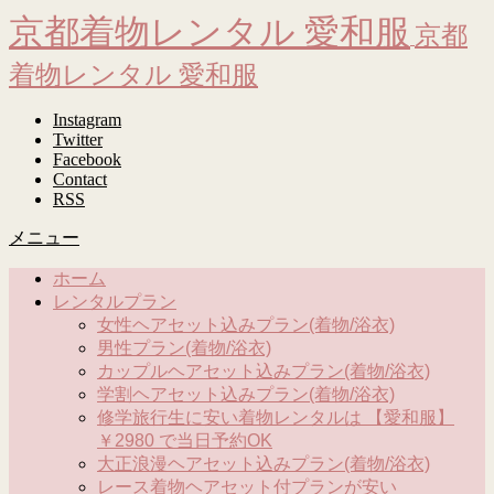
京都着物レンタル 愛和服
京都
着物レンタル 愛和服
Instagram
Twitter
Facebook
Contact
RSS
メニュー
ホーム
レンタルプラン
女性ヘアセット込みプラン(着物/浴衣)
男性プラン(着物/浴衣)
カップルヘアセット込みプラン(着物/浴衣)
学割ヘアセット込みプラン(着物/浴衣)
修学旅行生に安い着物レンタルは 【愛和服】
￥2980 で当日予約OK
大正浪漫ヘアセット込みプラン(着物/浴衣)
レース着物ヘアセット付プランが安い