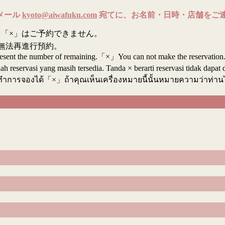
メール
kyoto@aiwafuku.com
宛てに、お名前・日時・店舗をご
「×」はご予約できません。
無法再進行預約。
resent the number of remaining.「×」You can not make the reservation
reservasi yang masih tersedia. Tanda × berarti reservasi tidak dapat 
ทำการจองได้「×」ถ้าคุณเห็นเครื่องหมายนี้นั้นหมายความว่าท่า