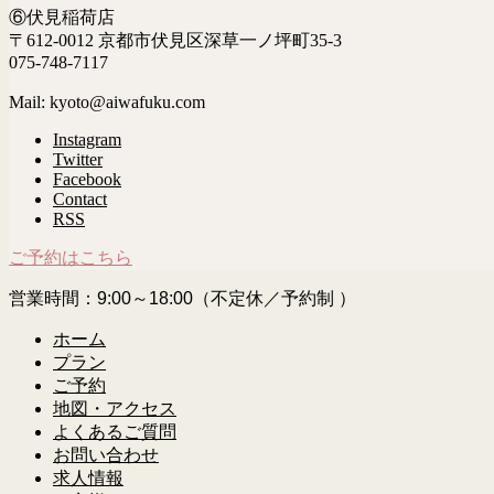
⑥伏見稲荷店
〒612-0012 京都市伏見区深草一ノ坪町35-3
075-748-7117
Mail: kyoto@aiwafuku.com
Instagram
Twitter
Facebook
Contact
RSS
ご予約はこちら
営業時間：9:00～18:00（不定休／予約制 ）
ホーム
プラン
ご予約
地図・アクセス
よくあるご質問
お問い合わせ
求人情報