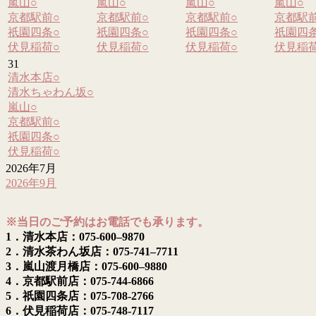
嵐山
○
嵐山
○
嵐山
○
嵐山
○
京都駅前
○
京都駅前
○
京都駅前
○
京都駅
祇園四条
○
祇園四条
○
祇園四条
○
祇園四
伏見稲荷
○
伏見稲荷
○
伏見稲荷
○
伏見稲
31
清水本店
○
清水ちゃわん坂
○
嵐山
○
京都駅前
○
祇園四条
○
伏見稲荷
○
2026年7月
2026年9月
※当日のご予約はお電話でも承ります。
1．清水本店：075-600–9870
2．清水茶わん坂店：075-741–7711
3．嵐山渡月橋店：075-600–9880
4．京都駅前店：075-744-6866
5．祇園四条店：075-708-2766
6．伏見稲荷店：075-748-7117