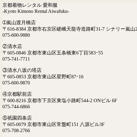
京都着物レンタル 愛和服
-Kyoto Kimono Rental Aiwafuku-
➀嵐山渡月橋店
〒616-8384 京都市右京区嵯峨天龍寺造路町31-7 シナリー嵐山2
075-600-9880
②清水店
〒605-0846 京都市東山区五条橋東6丁目583ｰ55
075-741-7711
③清水八坂の塔店
〒605-0853 京都市東山区星野町87ｰ16
075-600-9870
④京都駅前店
〒600-8216 京都市下京区東塩小路町544-2 ONビル 6F
075-744-6866
⑤祇園四条店
〒605-0079 京都市東山区常盤町151 八源ビル3F
075-708-2766