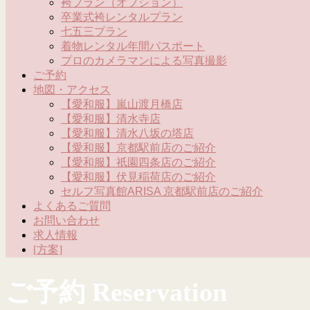
袴プラン（オプション）
卒業式袴レンタルプラン
七五三プラン
着物レンタル年間パスポート
プロのカメラマンによる写真撮影
ご予約
地図・アクセス
【愛和服】嵐山渡月橋店
【愛和服】清水寺店
【愛和服】清水八坂の塔店
【愛和服】京都駅前店のご紹介
【愛和服】祇園四条店のご紹介
【愛和服】伏見稲荷店のご紹介
セルフ写真館ARISA 京都駅前店のご紹介
よくあるご質問
お問い合わせ
求人情報
[方案]
ご予約 Reservation