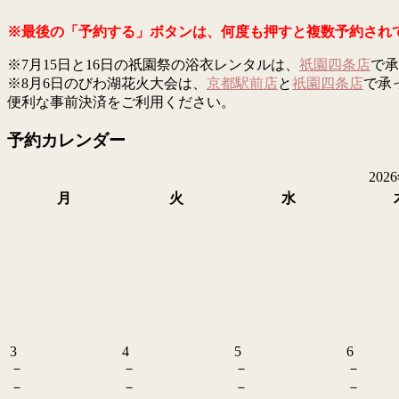
※最後の「予約する」ボタンは、何度も押すと複数予約され
※7月15日と16日の祇園祭の浴衣レンタルは、
祇園四条店
で承
※8月6日のびわ湖花火大会は、
京都駅前店
と
祇園四条店
で承
便利な事前決済をご利用ください。
予約カレンダー
202
月
火
水
3
4
5
6
－
－
－
－
－
－
－
－