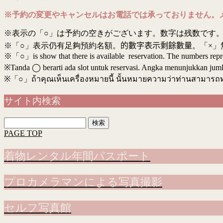
※予約の変更やキャンセルはお電話では承っておりません。
※表示の「○」は予約の空きがございます。数字は残数です。
※「○」表示仍有足夠預約名額。
的數字表示剩餘數量
。「×」
※「○」is show that there is available reservation. The numbers rep
※Tanda ◯ berarti ada slot untuk reservasi. Angka menunjukkan jumlah 
※
「○」ถ้าคุณเห็นเครื่องหมายนี้ นั้นหมายความว่าท่านสามารถ
サイト内検索
検
索:
PAGE TOP
着物レンタル年間パスポート
プロカメラマンによる写真撮影
セルフ写真館