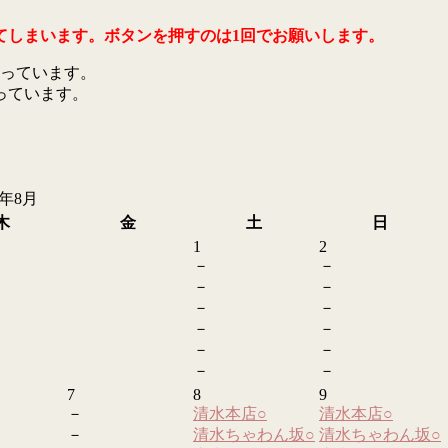
てしまいます。ボタンを押すのは1回でお願いします。
っています。
っています。
6年8月
木
金
土
日
1
2
－
－
－
－
－
－
－
－
－
－
－
－
7
8
9
－
清水本店
○
清水本店
○
－
清水ちゃわん坂
○
清水ちゃわん坂
○