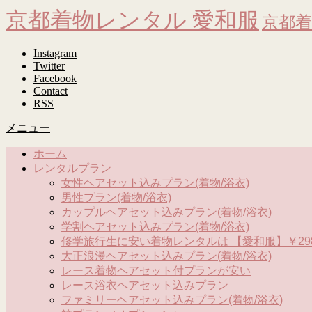
京都着物レンタル 愛和服
京都着
Instagram
Twitter
Facebook
Contact
RSS
メニュー
ホーム
レンタルプラン
女性ヘアセット込みプラン(着物/浴衣)
男性プラン(着物/浴衣)
カップルヘアセット込みプラン(着物/浴衣)
学割ヘアセット込みプラン(着物/浴衣)
修学旅行生に安い着物レンタルは 【愛和服】￥298
大正浪漫ヘアセット込みプラン(着物/浴衣)
レース着物ヘアセット付プランが安い
レース浴衣ヘアセット込みプラン
ファミリーヘアセット込みプラン(着物/浴衣)