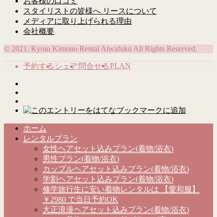
お客様の口コミ
スタイリストの皆様へ リースについて
メディアに取り上げられる理由
会社概要
© 2021. Kyoto Kimono Rental Aiwafuku All Rights Reserved.
PLAN
予約する
シェア
問合せる
ホーム
レンタルプラン
女性ヘアセット込みプラン(着物/浴衣)
男性プラン(着物/浴衣)
カップルヘアセット込みプラン(着物/浴衣)
学割ヘアセット込みプラン(着物/浴衣)
修学旅行生に安い着物レンタルは 【愛和服】
￥2980 で当日予約OK
大正浪漫ヘアセット込みプラン(着物/浴衣)