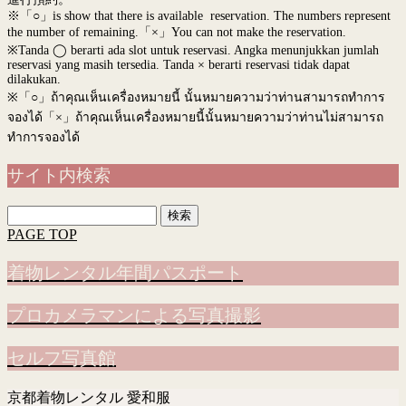
※「○」is show that there is available reservation. The numbers represent
the number of remaining.「×」You can not make the reservation.
※Tanda ◯ berarti ada slot untuk reservasi. Angka menunjukkan jumlah
reservasi yang masih tersedia. Tanda × berarti reservasi tidak dapat
dilakukan.
※
「○」ถ้าคุณเห็นเครื่องหมายนี้ นั้นหมายความว่าท่านสามารถทำการ
จองได้「×」ถ้าคุณเห็นเครื่องหมายนี้นั้นหมายความว่าท่านไม่สามารถ
ทำการจองได้
サイト内検索
検
索:
PAGE TOP
着物レンタル年間パスポート
プロカメラマンによる写真撮影
セルフ写真館
京都着物レンタル 愛和服