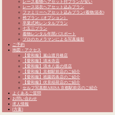
レース着物ヘアセット付プランが安い
レース浴衣ヘアセット込みプラン
ファミリーヘアセット込みプラン(着物/浴衣)
袴プラン（オプション）
卒業式袴レンタルプラン
七五三プラン
着物レンタル年間パスポート
プロのカメラマンによる写真撮影
ご予約
地図・アクセス
【愛和服】嵐山渡月橋店
【愛和服】清水寺店
【愛和服】清水八坂の塔店
【愛和服】京都駅前店のご紹介
【愛和服】祇園四条店のご紹介
【愛和服】伏見稲荷店のご紹介
セルフ写真館ARISA 京都駅前店のご紹介
よくあるご質問
お問い合わせ
求人情報
[方案]