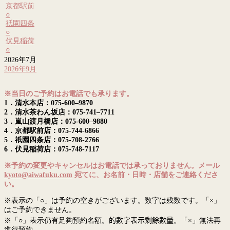
京都駅前
○
祇園四条
○
伏見稲荷
○
2026年7月
2026年9月
※当日のご予約はお電話でも承ります。
1．清水本店：075-600–9870
2．清水茶わん坂店：075-741–7711
3．嵐山渡月橋店：075-600–9880
4．京都駅前店：075-744-6866
5．祇園四条店：075-708-2766
6．伏見稲荷店：075-748-7117
※予約の変更やキャンセルはお電話では承っておりません。メール
kyoto@aiwafuku.com
宛てに、お名前・日時・店舗をご連絡くださ
い。
※表示の「○」は予約の空きがございます。数字は残数です。「×」
はご予約できません。
※「○」表示仍有足夠預約名額。
的數字表示剩餘數量
。「×」無法再
進行預約。