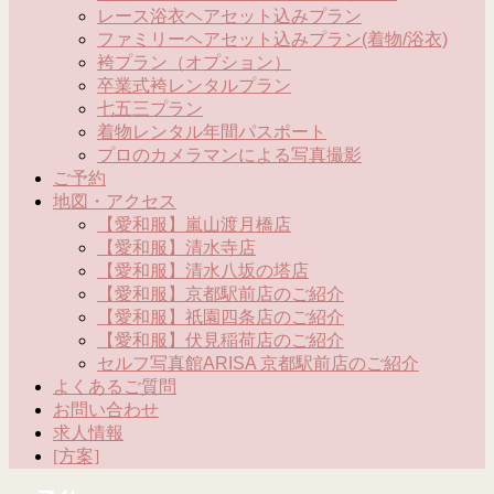
レース浴衣ヘアセット込みプラン
ファミリーヘアセット込みプラン(着物/浴衣)
袴プラン（オプション）
卒業式袴レンタルプラン
七五三プラン
着物レンタル年間パスポート
プロのカメラマンによる写真撮影
ご予約
地図・アクセス
【愛和服】嵐山渡月橋店
【愛和服】清水寺店
【愛和服】清水八坂の塔店
【愛和服】京都駅前店のご紹介
【愛和服】祇園四条店のご紹介
【愛和服】伏見稲荷店のご紹介
セルフ写真館ARISA 京都駅前店のご紹介
よくあるご質問
お問い合わせ
求人情報
[方案]