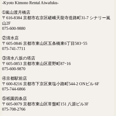
-Kyoto Kimono Rental Aiwafuku-
➀嵐山渡月橋店
〒616-8384 京都市右京区嵯峨天龍寺造路町31-7 シナリー嵐
山2F
075-600-9880
②清水店
〒605-0846 京都市東山区五条橋東6丁目583ｰ55
075-741-7711
③清水八坂の塔店
〒605-0853 京都市東山区星野町87ｰ16
075-600-9870
④京都駅前店
〒600-8216 京都市下京区東塩小路町544-2 ONビル 6F
075-744-6866
⑤祇園四条店
〒605-0079 京都市東山区常盤町151 八源ビル3F
075-708-2766