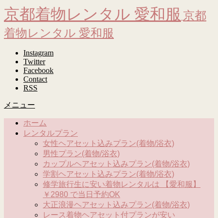
京都着物レンタル 愛和服
京都
着物レンタル 愛和服
Instagram
Twitter
Facebook
Contact
RSS
メニュー
ホーム
レンタルプラン
女性ヘアセット込みプラン(着物/浴衣)
男性プラン(着物/浴衣)
カップルヘアセット込みプラン(着物/浴衣)
学割ヘアセット込みプラン(着物/浴衣)
修学旅行生に安い着物レンタルは 【愛和服】
￥2980 で当日予約OK
大正浪漫ヘアセット込みプラン(着物/浴衣)
レース着物ヘアセット付プランが安い