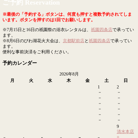
ご予約 Reservation
※最後の「予約する」ボタンは、何度も押すと複数予約されてしま
います。ボタンを押すのは1回でお願いします。
※7月15日と16日の祇園祭の浴衣レンタルは、
祇園四条店
で承ってい
ます。
※8月6日のびわ湖花火大会は、
京都駅前店
と
祇園四条店
で承ってい
ます。
便利な事前決済をご利用ください。
予約カレンダー
2026年8月
月
火
水
木
金
土
日
1
2
－
－
－
－
－
－
－
－
－
－
－
－
9
清水本店
○