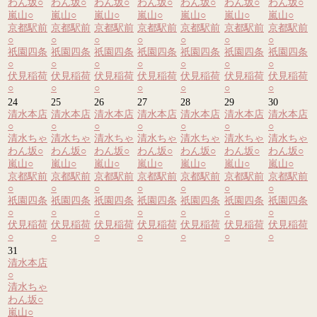
わん坂
○
わん坂
○
わん坂
○
わん坂
○
わん坂
○
わん坂
○
わん坂
○
嵐山
○
嵐山
○
嵐山
○
嵐山
○
嵐山
○
嵐山
○
嵐山
○
京都駅前
京都駅前
京都駅前
京都駅前
京都駅前
京都駅前
京都駅前
○
○
○
○
○
○
○
祇園四条
祇園四条
祇園四条
祇園四条
祇園四条
祇園四条
祇園四条
○
○
○
○
○
○
○
伏見稲荷
伏見稲荷
伏見稲荷
伏見稲荷
伏見稲荷
伏見稲荷
伏見稲荷
○
○
○
○
○
○
○
24
25
26
27
28
29
30
清水本店
清水本店
清水本店
清水本店
清水本店
清水本店
清水本店
○
○
○
○
○
○
○
清水ちゃ
清水ちゃ
清水ちゃ
清水ちゃ
清水ちゃ
清水ちゃ
清水ちゃ
わん坂
○
わん坂
○
わん坂
○
わん坂
○
わん坂
○
わん坂
○
わん坂
○
嵐山
○
嵐山
○
嵐山
○
嵐山
○
嵐山
○
嵐山
○
嵐山
○
京都駅前
京都駅前
京都駅前
京都駅前
京都駅前
京都駅前
京都駅前
○
○
○
○
○
○
○
祇園四条
祇園四条
祇園四条
祇園四条
祇園四条
祇園四条
祇園四条
○
○
○
○
○
○
○
伏見稲荷
伏見稲荷
伏見稲荷
伏見稲荷
伏見稲荷
伏見稲荷
伏見稲荷
○
○
○
○
○
○
○
31
清水本店
○
清水ちゃ
わん坂
○
嵐山
○