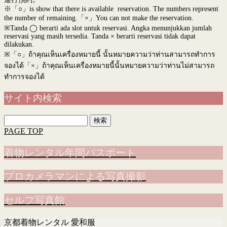
※「○」is show that there is available reservation. The numbers represent
the number of remaining.「×」You can not make the reservation.
※Tanda ◯ berarti ada slot untuk reservasi. Angka menunjukkan jumlah
reservasi yang masih tersedia. Tanda × berarti reservasi tidak dapat
dilakukan.
※
「○」ถ้าคุณเห็นเครื่องหมายนี้ นั้นหมายความว่าท่านสามารถทำการ
จองได้「×」ถ้าคุณเห็นเครื่องหมายนี้นั้นหมายความว่าท่านไม่สามารถ
ทำการจองได้
サイト内検索
検
索:
PAGE TOP
着物レンタル年間パスポート
プロカメラマンによる写真撮影
セルフ写真館
京都着物レンタル 愛和服