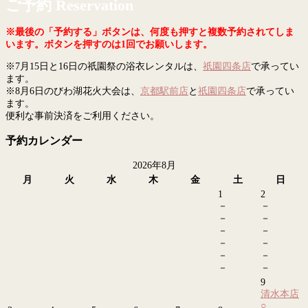
ご予約 Reservation
※最後の「予約する」ボタンは、何度も押すと複数予約されてしま
います。ボタンを押すのは1回でお願いします。
※7月15日と16日の祇園祭の浴衣レンタルは、
祇園四条店
で承ってい
ます。
※8月6日のびわ湖花火大会は、
京都駅前店
と
祇園四条店
で承ってい
ます。
便利な事前決済をご利用ください。
予約カレンダー
2026年8月
月
火
水
木
金
土
日
1
2
－
－
－
－
－
－
－
－
－
－
－
－
9
清水本店
○