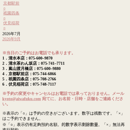
京都駅前
○
祇園四条
○
伏見稲荷
○
2026年7月
2026年9月
※当日のご予約はお電話でも承ります。
1．清水本店：075-600–9870
2．清水茶わん坂店：075-741–7711
3．嵐山渡月橋店：075-600–9880
4．京都駅前店：075-744-6866
5．祇園四条店：075-708-2766
6．伏見稲荷店：075-748-7117
※予約の変更やキャンセルはお電話では承っておりません。メール
kyoto@aiwafuku.com
宛てに、お名前・日時・店舗をご連絡くださ
い。
※表示の「○」は予約の空きがございます。数字は残数です。「×」
はご予約できません。
※「○」表示仍有足夠預約名額。
的數字表示剩餘數量
。「×」無法再
進行預約。