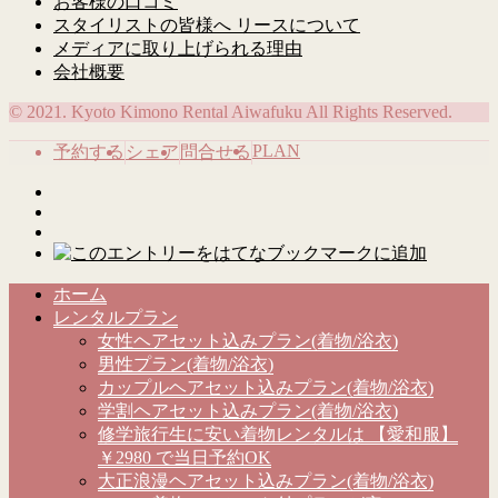
お客様の口コミ
スタイリストの皆様へ リースについて
メディアに取り上げられる理由
会社概要
© 2021. Kyoto Kimono Rental Aiwafuku All Rights Reserved.
PLAN
予約する
シェア
問合せる
ホーム
レンタルプラン
女性ヘアセット込みプラン(着物/浴衣)
男性プラン(着物/浴衣)
カップルヘアセット込みプラン(着物/浴衣)
学割ヘアセット込みプラン(着物/浴衣)
修学旅行生に安い着物レンタルは 【愛和服】
￥2980 で当日予約OK
大正浪漫ヘアセット込みプラン(着物/浴衣)