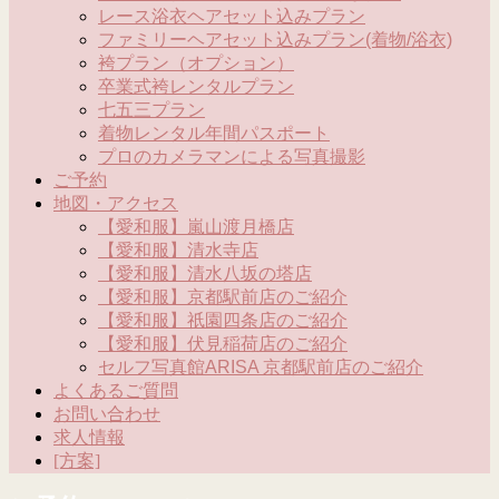
レース浴衣ヘアセット込みプラン
ファミリーヘアセット込みプラン(着物/浴衣)
袴プラン（オプション）
卒業式袴レンタルプラン
七五三プラン
着物レンタル年間パスポート
プロのカメラマンによる写真撮影
ご予約
地図・アクセス
【愛和服】嵐山渡月橋店
【愛和服】清水寺店
【愛和服】清水八坂の塔店
【愛和服】京都駅前店のご紹介
【愛和服】祇園四条店のご紹介
【愛和服】伏見稲荷店のご紹介
セルフ写真館ARISA 京都駅前店のご紹介
よくあるご質問
お問い合わせ
求人情報
[方案]