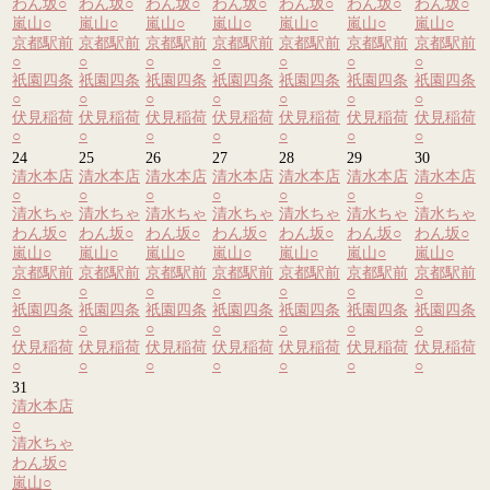
わん坂
○
わん坂
○
わん坂
○
わん坂
○
わん坂
○
わん坂
○
わん坂
○
嵐山
○
嵐山
○
嵐山
○
嵐山
○
嵐山
○
嵐山
○
嵐山
○
京都駅前
京都駅前
京都駅前
京都駅前
京都駅前
京都駅前
京都駅前
○
○
○
○
○
○
○
祇園四条
祇園四条
祇園四条
祇園四条
祇園四条
祇園四条
祇園四条
○
○
○
○
○
○
○
伏見稲荷
伏見稲荷
伏見稲荷
伏見稲荷
伏見稲荷
伏見稲荷
伏見稲荷
○
○
○
○
○
○
○
24
25
26
27
28
29
30
清水本店
清水本店
清水本店
清水本店
清水本店
清水本店
清水本店
○
○
○
○
○
○
○
清水ちゃ
清水ちゃ
清水ちゃ
清水ちゃ
清水ちゃ
清水ちゃ
清水ちゃ
わん坂
○
わん坂
○
わん坂
○
わん坂
○
わん坂
○
わん坂
○
わん坂
○
嵐山
○
嵐山
○
嵐山
○
嵐山
○
嵐山
○
嵐山
○
嵐山
○
京都駅前
京都駅前
京都駅前
京都駅前
京都駅前
京都駅前
京都駅前
○
○
○
○
○
○
○
祇園四条
祇園四条
祇園四条
祇園四条
祇園四条
祇園四条
祇園四条
○
○
○
○
○
○
○
伏見稲荷
伏見稲荷
伏見稲荷
伏見稲荷
伏見稲荷
伏見稲荷
伏見稲荷
○
○
○
○
○
○
○
31
清水本店
○
清水ちゃ
わん坂
○
嵐山
○