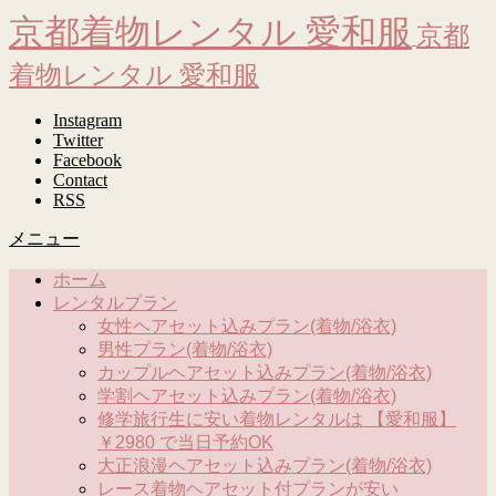
京都着物レンタル 愛和服
京都
着物レンタル 愛和服
Instagram
Twitter
Facebook
Contact
RSS
メニュー
ホーム
レンタルプラン
女性ヘアセット込みプラン(着物/浴衣)
男性プラン(着物/浴衣)
カップルヘアセット込みプラン(着物/浴衣)
学割ヘアセット込みプラン(着物/浴衣)
修学旅行生に安い着物レンタルは 【愛和服】
￥2980 で当日予約OK
大正浪漫ヘアセット込みプラン(着物/浴衣)
レース着物ヘアセット付プランが安い