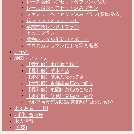
レース着物ヘアセット付プランが安い
レース浴衣ヘアセット込みプラン
ファミリーヘアセット込みプラン(着物/浴衣)
袴プラン（オプション）
卒業式袴レンタルプラン
七五三プラン
着物レンタル年間パスポート
プロのカメラマンによる写真撮影
ご予約
地図・アクセス
【愛和服】嵐山渡月橋店
【愛和服】清水寺店
【愛和服】清水八坂の塔店
【愛和服】京都駅前店のご紹介
【愛和服】祇園四条店のご紹介
【愛和服】伏見稲荷店のご紹介
セルフ写真館ARISA 京都駅前店のご紹介
よくあるご質問
お問い合わせ
求人情報
[方案]