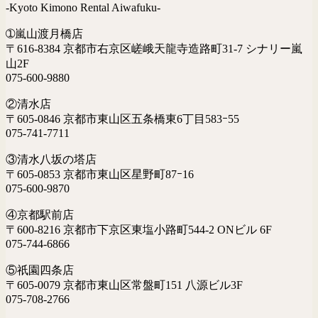
-Kyoto Kimono Rental Aiwafuku-
➀嵐山渡月橋店
〒616-8384 京都市右京区嵯峨天龍寺造路町31-7 シナリー嵐
山2F
075-600-9880
②清水店
〒605-0846 京都市東山区五条橋東6丁目583ｰ55
075-741-7711
③清水八坂の塔店
〒605-0853 京都市東山区星野町87ｰ16
075-600-9870
④京都駅前店
〒600-8216 京都市下京区東塩小路町544-2 ONビル 6F
075-744-6866
⑤祇園四条店
〒605-0079 京都市東山区常盤町151 八源ビル3F
075-708-2766