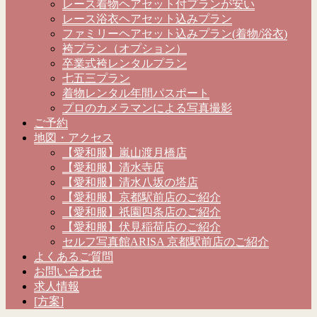
レース着物ヘアセット付プランが安い
レース浴衣ヘアセット込みプラン
ファミリーヘアセット込みプラン(着物/浴衣)
袴プラン（オプション）
卒業式袴レンタルプラン
七五三プラン
着物レンタル年間パスポート
プロのカメラマンによる写真撮影
ご予約
地図・アクセス
【愛和服】嵐山渡月橋店
【愛和服】清水寺店
【愛和服】清水八坂の塔店
【愛和服】京都駅前店のご紹介
【愛和服】祇園四条店のご紹介
【愛和服】伏見稲荷店のご紹介
セルフ写真館ARISA 京都駅前店のご紹介
よくあるご質問
お問い合わせ
求人情報
[方案]