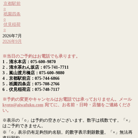
京都駅前
○
祇園四条
○
伏見稲荷
○
2026年7月
2026年9月
※当日のご予約はお電話でも承ります。
1．清水本店：075-600–9870
2．清水茶わん坂店：075-741–7711
3．嵐山渡月橋店：075-600–9880
4．京都駅前店：075-744-6866
5．祇園四条店：075-708-2766
6．伏見稲荷店：075-748-7117
※予約の変更やキャンセルはお電話では承っておりません。メール
kyoto@aiwafuku.com
宛てに、お名前・日時・店舗をご連絡くださ
い。
※表示の「○」は予約の空きがございます。数字は残数です。「×」
はご予約できません。
※「○」表示仍有足夠預約名額。
的數字表示剩餘數量
。「×」無法再
進行預約。