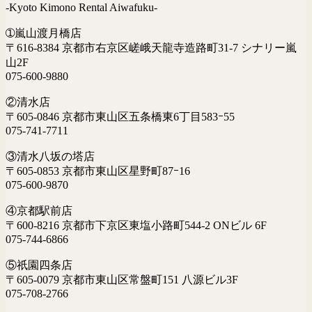
-Kyoto Kimono Rental Aiwafuku-
➀嵐山渡月橋店
〒616-8384 京都市右京区嵯峨天龍寺造路町31-7 シナリー嵐
山2F
075-600-9880
②清水店
〒605-0846 京都市東山区五条橋東6丁目583ｰ55
075-741-7711
③清水八坂の塔店
〒605-0853 京都市東山区星野町87ｰ16
075-600-9870
④京都駅前店
〒600-8216 京都市下京区東塩小路町544-2 ONビル 6F
075-744-6866
⑤祇園四条店
〒605-0079 京都市東山区常盤町151 八源ビル3F
075-708-2766