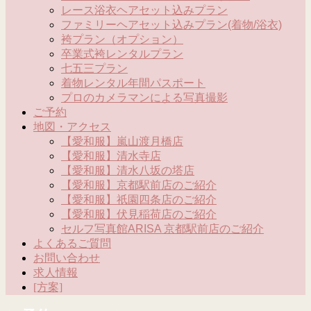
レース浴衣ヘアセット込みプラン
ファミリーヘアセット込みプラン(着物/浴衣)
袴プラン（オプション）
卒業式袴レンタルプラン
七五三プラン
着物レンタル年間パスポート
プロのカメラマンによる写真撮影
ご予約
地図・アクセス
【愛和服】嵐山渡月橋店
【愛和服】清水寺店
【愛和服】清水八坂の塔店
【愛和服】京都駅前店のご紹介
【愛和服】祇園四条店のご紹介
【愛和服】伏見稲荷店のご紹介
セルフ写真館ARISA 京都駅前店のご紹介
よくあるご質問
お問い合わせ
求人情報
[方案]