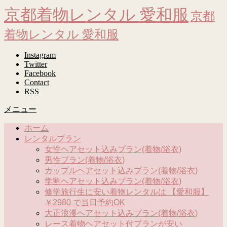
京都着物レンタル 愛和服
京都
着物レンタル 愛和服
Instagram
Twitter
Facebook
Contact
RSS
メニュー
ホーム
レンタルプラン
女性ヘアセット込みプラン(着物/浴衣)
男性プラン(着物/浴衣)
カップルヘアセット込みプラン(着物/浴衣)
学割ヘアセット込みプラン(着物/浴衣)
修学旅行生に安い着物レンタルは 【愛和服】
￥2980 で当日予約OK
大正浪漫ヘアセット込みプラン(着物/浴衣)
レース着物ヘアセット付プランが安い