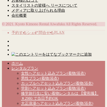
お客様の口コミ
スタイリストの皆様へ リースについて
メディアに取り上げられる理由
会社概要
© 2021. Kyoto Kimono Rental Aiwafuku All Rights Reserved.
PLAN
予約する
シェア
問合せる
ホーム
レンタルプラン
女性ヘアセット込みプラン(着物/浴衣)
男性プラン(着物/浴衣)
カップルヘアセット込みプラン(着物/浴衣)
学割ヘアセット込みプラン(着物/浴衣)
修学旅行生に安い着物レンタルは 【愛和服】
￥2980 で当日予約OK
大正浪漫ヘアセット込みプラン(着物/浴衣)