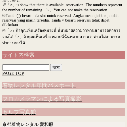
※「○」is show that there is available reservation. The numbers represent
the number of remaining.「×」You can not make the reservation.
※Tanda ◯ berarti ada slot untuk reservasi. Angka menunjukkan jumlah
reservasi yang masih tersedia. Tanda × berarti reservasi tidak dapat
dilakukan.
※
「○」ถ้าคุณเห็นเครื่องหมายนี้ นั้นหมายความว่าท่านสามารถทำการ
จองได้「×」ถ้าคุณเห็นเครื่องหมายนี้นั้นหมายความว่าท่านไม่สามารถ
ทำการจองได้
サイト内検索
検
索:
PAGE TOP
着物レンタル年間パスポート
プロカメラマンによる写真撮影
セルフ写真館
京都着物レンタル 愛和服