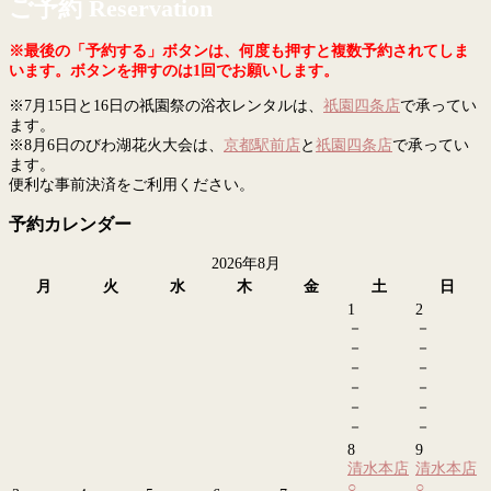
ご予約 Reservation
※最後の「予約する」ボタンは、何度も押すと複数予約されてしま
います。ボタンを押すのは1回でお願いします。
※7月15日と16日の祇園祭の浴衣レンタルは、
祇園四条店
で承ってい
ます。
※8月6日のびわ湖花火大会は、
京都駅前店
と
祇園四条店
で承ってい
ます。
便利な事前決済をご利用ください。
予約カレンダー
2026年8月
月
火
水
木
金
土
日
1
2
－
－
－
－
－
－
－
－
－
－
－
－
8
9
清水本店
清水本店
○
○