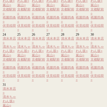
わん坂
○
わん坂
○
わん坂
○
わん坂
○
わん坂
○
わん坂
○
わん坂
○
嵐山
○
嵐山
○
嵐山
○
嵐山
○
嵐山
○
嵐山
○
嵐山
○
京都駅前
京都駅前
京都駅前
京都駅前
京都駅前
京都駅前
京都駅前
○
○
○
○
○
○
○
祇園四条
祇園四条
祇園四条
祇園四条
祇園四条
祇園四条
祇園四条
○
○
○
○
○
○
○
伏見稲荷
伏見稲荷
伏見稲荷
伏見稲荷
伏見稲荷
伏見稲荷
伏見稲荷
○
○
○
○
○
○
○
24
25
26
27
28
29
30
清水本店
清水本店
清水本店
清水本店
清水本店
清水本店
清水本店
○
○
○
○
○
○
○
清水ちゃ
清水ちゃ
清水ちゃ
清水ちゃ
清水ちゃ
清水ちゃ
清水ちゃ
わん坂
○
わん坂
○
わん坂
○
わん坂
○
わん坂
○
わん坂
○
わん坂
○
嵐山
○
嵐山
○
嵐山
○
嵐山
○
嵐山
○
嵐山
○
嵐山
○
京都駅前
京都駅前
京都駅前
京都駅前
京都駅前
京都駅前
京都駅前
○
○
○
○
○
○
○
祇園四条
祇園四条
祇園四条
祇園四条
祇園四条
祇園四条
祇園四条
○
○
○
○
○
○
○
伏見稲荷
伏見稲荷
伏見稲荷
伏見稲荷
伏見稲荷
伏見稲荷
伏見稲荷
○
○
○
○
○
○
○
31
清水本店
○
清水ちゃ
わん坂
○
嵐山
○