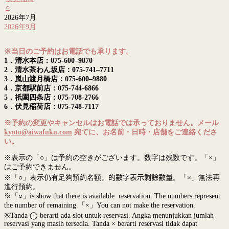
○
2026年7月
2026年9月
※当日のご予約はお電話でも承ります。
1．清水本店：075-600–9870
2．清水茶わん坂店：075-741–7711
3．嵐山渡月橋店：075-600–9880
4．京都駅前店：075-744-6866
5．祇園四条店：075-708-2766
6．伏見稲荷店：075-748-7117
※予約の変更やキャンセルはお電話では承っておりません。メール
kyoto@aiwafuku.com
宛てに、お名前・日時・店舗をご連絡くださ
い。
※表示の「○」は予約の空きがございます。数字は残数です。「×」
はご予約できません。
※「○」表示仍有足夠預約名額。
的數字表示剩餘數量
。「×」無法再
進行預約。
※「○」is show that there is available reservation. The numbers represent
the number of remaining.「×」You can not make the reservation.
※Tanda ◯ berarti ada slot untuk reservasi. Angka menunjukkan jumlah
reservasi yang masih tersedia. Tanda × berarti reservasi tidak dapat