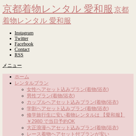
京都着物レンタル 愛和服
京都
着物レンタル 愛和服
Instagram
Twitter
Facebook
Contact
RSS
メニュー
ホーム
レンタルプラン
女性ヘアセット込みプラン(着物/浴衣)
男性プラン(着物/浴衣)
カップルヘアセット込みプラン(着物/浴衣)
学割ヘアセット込みプラン(着物/浴衣)
修学旅行生に安い着物レンタルは 【愛和服】
￥2980 で当日予約OK
大正浪漫ヘアセット込みプラン(着物/浴衣)
レース着物ヘアセット付プランが安い