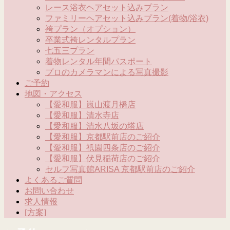
レース浴衣ヘアセット込みプラン
ファミリーヘアセット込みプラン(着物/浴衣)
袴プラン（オプション）
卒業式袴レンタルプラン
七五三プラン
着物レンタル年間パスポート
プロのカメラマンによる写真撮影
ご予約
地図・アクセス
【愛和服】嵐山渡月橋店
【愛和服】清水寺店
【愛和服】清水八坂の塔店
【愛和服】京都駅前店のご紹介
【愛和服】祇園四条店のご紹介
【愛和服】伏見稲荷店のご紹介
セルフ写真館ARISA 京都駅前店のご紹介
よくあるご質問
お問い合わせ
求人情報
[方案]