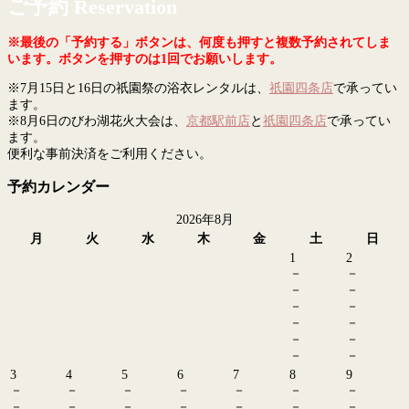
ご予約 Reservation
※最後の「予約する」ボタンは、何度も押すと複数予約されてしま
います。ボタンを押すのは1回でお願いします。
※7月15日と16日の祇園祭の浴衣レンタルは、
祇園四条店
で承ってい
ます。
※8月6日のびわ湖花火大会は、
京都駅前店
と
祇園四条店
で承ってい
ます。
便利な事前決済をご利用ください。
予約カレンダー
2026年8月
月
火
水
木
金
土
日
1
2
－
－
－
－
－
－
－
－
－
－
－
－
3
4
5
6
7
8
9
－
－
－
－
－
－
－
－
－
－
－
－
－
－