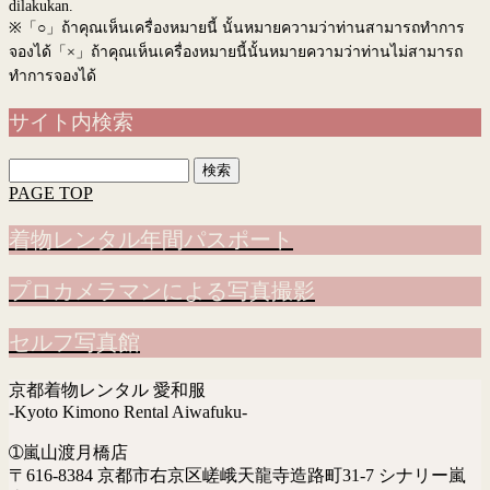
dilakukan.
※
「○」ถ้าคุณเห็นเครื่องหมายนี้ นั้นหมายความว่าท่านสามารถทำการ
จองได้「×」ถ้าคุณเห็นเครื่องหมายนี้นั้นหมายความว่าท่านไม่สามารถ
ทำการจองได้
サイト内検索
検
索:
PAGE TOP
着物レンタル年間パスポート
プロカメラマンによる写真撮影
セルフ写真館
京都着物レンタル 愛和服
-Kyoto Kimono Rental Aiwafuku-
➀嵐山渡月橋店
〒616-8384 京都市右京区嵯峨天龍寺造路町31-7 シナリー嵐