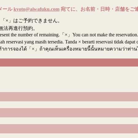
メール
kyoto@aiwafuku.com
宛てに、お名前・日時・店舗をご
「×」はご予約できません。
無法再進行預約。
resent the number of remaining.「×」You can not make the reservation
reservasi yang masih tersedia. Tanda × berarti reservasi tidak dapat 
ทำการจองได้「×」ถ้าคุณเห็นเครื่องหมายนี้นั้นหมายความว่าท่า