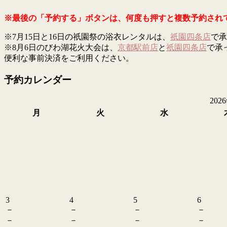
※最後の「予約する」ボタンは、何度も押すと複数予約され
※7月15日と16日の祇園祭の浴衣レンタルは、
祇園四条店
で承
※8月6日のびわ湖花火大会は、
京都駅前店
と
祇園四条店
で承
便利な事前決済をご利用ください。
予約カレンダー
202
月
火
水
3
4
5
6
－
－
－
－
－
－
－
－