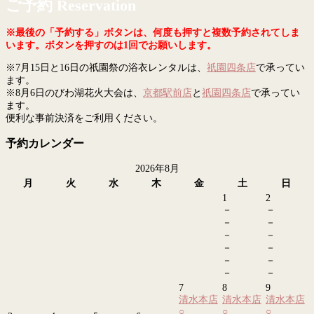
ご予約 Reservation
※最後の「予約する」ボタンは、何度も押すと複数予約されてしま
います。ボタンを押すのは1回でお願いします。
※7月15日と16日の祇園祭の浴衣レンタルは、
祇園四条店
で承ってい
ます。
※8月6日のびわ湖花火大会は、
京都駅前店
と
祇園四条店
で承ってい
ます。
便利な事前決済をご利用ください。
予約カレンダー
2026年8月
月
火
水
木
金
土
日
1
2
－
－
－
－
－
－
－
－
－
－
－
－
7
8
9
清水本店
清水本店
清水本店
○
○
○