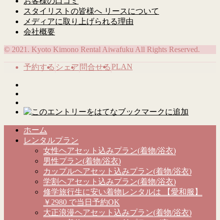
お客様の口コミ
スタイリストの皆様へ リースについて
メディアに取り上げられる理由
会社概要
© 2021. Kyoto Kimono Rental Aiwafuku All Rights Reserved.
PLAN
予約する
シェア
問合せる
ホーム
レンタルプラン
女性ヘアセット込みプラン(着物/浴衣)
男性プラン(着物/浴衣)
カップルヘアセット込みプラン(着物/浴衣)
学割ヘアセット込みプラン(着物/浴衣)
修学旅行生に安い着物レンタルは 【愛和服】
￥2980 で当日予約OK
大正浪漫ヘアセット込みプラン(着物/浴衣)