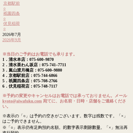
京都駅前
○
祇園四条
○
伏見稲荷
○
2026年7月
2026年9月
※当日のご予約はお電話でも承ります。
1．清水本店：075-600–9870
2．清水茶わん坂店：075-741–7711
3．嵐山渡月橋店：075-600–9880
4．京都駅前店：075-744-6866
5．祇園四条店：075-708-2766
6．伏見稲荷店：075-748-7117
※予約の変更やキャンセルはお電話では承っておりません。メール
kyoto@aiwafuku.com
宛てに、お名前・日時・店舗をご連絡くださ
い。
※表示の「○」は予約の空きがございます。数字は残数です。「×」
はご予約できません。
※「○」表示仍有足夠預約名額。
的數字表示剩餘數量
。「×」無法再
進行預約。