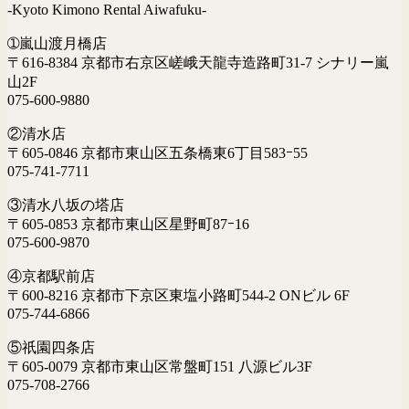
-Kyoto Kimono Rental Aiwafuku-
➀嵐山渡月橋店
〒616-8384 京都市右京区嵯峨天龍寺造路町31-7 シナリー嵐
山2F
075-600-9880
②清水店
〒605-0846 京都市東山区五条橋東6丁目583ｰ55
075-741-7711
③清水八坂の塔店
〒605-0853 京都市東山区星野町87ｰ16
075-600-9870
④京都駅前店
〒600-8216 京都市下京区東塩小路町544-2 ONビル 6F
075-744-6866
⑤祇園四条店
〒605-0079 京都市東山区常盤町151 八源ビル3F
075-708-2766