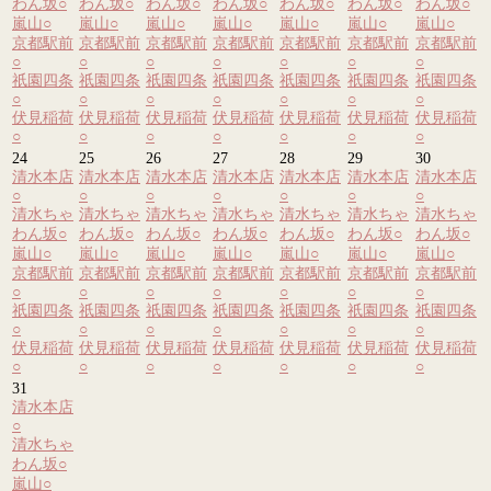
わん坂
○
わん坂
○
わん坂
○
わん坂
○
わん坂
○
わん坂
○
わん坂
○
嵐山
○
嵐山
○
嵐山
○
嵐山
○
嵐山
○
嵐山
○
嵐山
○
京都駅前
京都駅前
京都駅前
京都駅前
京都駅前
京都駅前
京都駅前
○
○
○
○
○
○
○
祇園四条
祇園四条
祇園四条
祇園四条
祇園四条
祇園四条
祇園四条
○
○
○
○
○
○
○
伏見稲荷
伏見稲荷
伏見稲荷
伏見稲荷
伏見稲荷
伏見稲荷
伏見稲荷
○
○
○
○
○
○
○
24
25
26
27
28
29
30
清水本店
清水本店
清水本店
清水本店
清水本店
清水本店
清水本店
○
○
○
○
○
○
○
清水ちゃ
清水ちゃ
清水ちゃ
清水ちゃ
清水ちゃ
清水ちゃ
清水ちゃ
わん坂
○
わん坂
○
わん坂
○
わん坂
○
わん坂
○
わん坂
○
わん坂
○
嵐山
○
嵐山
○
嵐山
○
嵐山
○
嵐山
○
嵐山
○
嵐山
○
京都駅前
京都駅前
京都駅前
京都駅前
京都駅前
京都駅前
京都駅前
○
○
○
○
○
○
○
祇園四条
祇園四条
祇園四条
祇園四条
祇園四条
祇園四条
祇園四条
○
○
○
○
○
○
○
伏見稲荷
伏見稲荷
伏見稲荷
伏見稲荷
伏見稲荷
伏見稲荷
伏見稲荷
○
○
○
○
○
○
○
31
清水本店
○
清水ちゃ
わん坂
○
嵐山
○