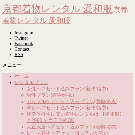
京都着物レンタル 愛和服
京都
着物レンタル 愛和服
Instagram
Twitter
Facebook
Contact
RSS
メニュー
ホーム
レンタルプラン
女性ヘアセット込みプラン(着物/浴衣)
男性プラン(着物/浴衣)
カップルヘアセット込みプラン(着物/浴衣)
学割ヘアセット込みプラン(着物/浴衣)
修学旅行生に安い着物レンタルは 【愛和服】
￥2980 で当日予約OK
大正浪漫ヘアセット込みプラン(着物/浴衣)
レース着物ヘアセット付プランが安い