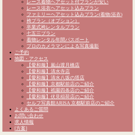
レース着物ヘアセット付プランが安い
レース浴衣ヘアセット込みプラン
ファミリーヘアセット込みプラン(着物/浴衣)
袴プラン（オプション）
卒業式袴レンタルプラン
七五三プラン
着物レンタル年間パスポート
プロのカメラマンによる写真撮影
ご予約
地図・アクセス
【愛和服】嵐山渡月橋店
【愛和服】清水寺店
【愛和服】清水八坂の塔店
【愛和服】京都駅前店のご紹介
【愛和服】祇園四条店のご紹介
【愛和服】伏見稲荷店のご紹介
セルフ写真館ARISA 京都駅前店のご紹介
よくあるご質問
お問い合わせ
求人情報
[方案]