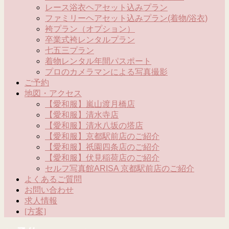
レース浴衣ヘアセット込みプラン
ファミリーヘアセット込みプラン(着物/浴衣)
袴プラン（オプション）
卒業式袴レンタルプラン
七五三プラン
着物レンタル年間パスポート
プロのカメラマンによる写真撮影
ご予約
地図・アクセス
【愛和服】嵐山渡月橋店
【愛和服】清水寺店
【愛和服】清水八坂の塔店
【愛和服】京都駅前店のご紹介
【愛和服】祇園四条店のご紹介
【愛和服】伏見稲荷店のご紹介
セルフ写真館ARISA 京都駅前店のご紹介
よくあるご質問
お問い合わせ
求人情報
[方案]