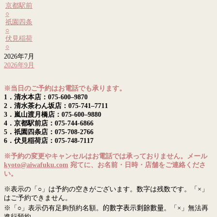
京都駅前
○
祇園四条
○
伏見稲荷
○
2026年7月
2026年9月
※当日のご予約はお電話でも承ります。
1．清水本店：075-600–9870
2．清水茶わん坂店：075-741–7711
3．嵐山渡月橋店：075-600–9880
4．京都駅前店：075-744-6866
5．祇園四条店：075-708-2766
6．伏見稲荷店：075-748-7117
※予約の変更やキャンセルはお電話では承っておりません。メール
kyoto@aiwafuku.com
宛てに、お名前・日時・店舗をご連絡くださ
い。
※表示の「○」は予約の空きがございます。数字は残数です。「×」
はご予約できません。
※「○」表示仍有足夠預約名額。
的數字表示剩餘數量
。「×」無法再
進行預約。