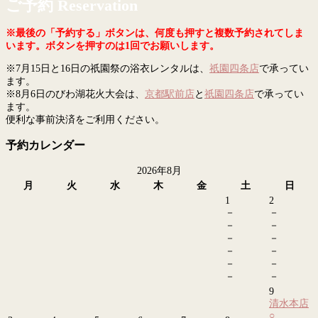
ご予約 Reservation
※最後の「予約する」ボタンは、何度も押すと複数予約されてしま
います。ボタンを押すのは1回でお願いします。
※7月15日と16日の祇園祭の浴衣レンタルは、
祇園四条店
で承ってい
ます。
※8月6日のびわ湖花火大会は、
京都駅前店
と
祇園四条店
で承ってい
ます。
便利な事前決済をご利用ください。
予約カレンダー
2026年8月
月
火
水
木
金
土
日
1
2
－
－
－
－
－
－
－
－
－
－
－
－
9
清水本店
○