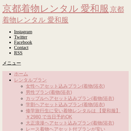
京都着物レンタル 愛和服
京都
着物レンタル 愛和服
Instagram
Twitter
Facebook
Contact
RSS
メニュー
ホーム
レンタルプラン
女性ヘアセット込みプラン(着物/浴衣)
男性プラン(着物/浴衣)
カップルヘアセット込みプラン(着物/浴衣)
学割ヘアセット込みプラン(着物/浴衣)
修学旅行生に安い着物レンタルは 【愛和服】
￥2980 で当日予約OK
大正浪漫ヘアセット込みプラン(着物/浴衣)
レース着物ヘアセット付プランが安い