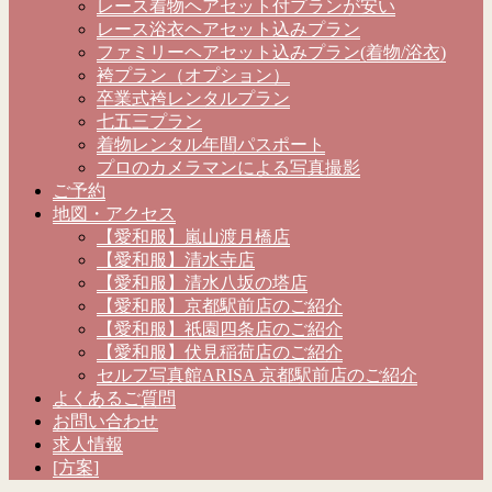
レース着物ヘアセット付プランが安い
レース浴衣ヘアセット込みプラン
ファミリーヘアセット込みプラン(着物/浴衣)
袴プラン（オプション）
卒業式袴レンタルプラン
七五三プラン
着物レンタル年間パスポート
プロのカメラマンによる写真撮影
ご予約
地図・アクセス
【愛和服】嵐山渡月橋店
【愛和服】清水寺店
【愛和服】清水八坂の塔店
【愛和服】京都駅前店のご紹介
【愛和服】祇園四条店のご紹介
【愛和服】伏見稲荷店のご紹介
セルフ写真館ARISA 京都駅前店のご紹介
よくあるご質問
お問い合わせ
求人情報
[方案]