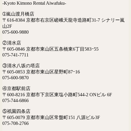
-Kyoto Kimono Rental Aiwafuku-
➀嵐山渡月橋店
〒616-8384 京都市右京区嵯峨天龍寺造路町31-7 シナリー嵐
山2F
075-600-9880
②清水店
〒605-0846 京都市東山区五条橋東6丁目583ｰ55
075-741-7711
③清水八坂の塔店
〒605-0853 京都市東山区星野町87ｰ16
075-600-9870
④京都駅前店
〒600-8216 京都市下京区東塩小路町544-2 ONビル 6F
075-744-6866
⑤祇園四条店
〒605-0079 京都市東山区常盤町151 八源ビル3F
075-708-2766