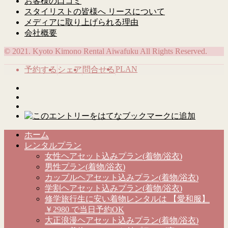
お客様の口コミ
スタイリストの皆様へ リースについて
メディアに取り上げられる理由
会社概要
© 2021. Kyoto Kimono Rental Aiwafuku All Rights Reserved.
PLAN
予約する
シェア
問合せる
ホーム
レンタルプラン
女性ヘアセット込みプラン(着物/浴衣)
男性プラン(着物/浴衣)
カップルヘアセット込みプラン(着物/浴衣)
学割ヘアセット込みプラン(着物/浴衣)
修学旅行生に安い着物レンタルは 【愛和服】
￥2980 で当日予約OK
大正浪漫ヘアセット込みプラン(着物/浴衣)