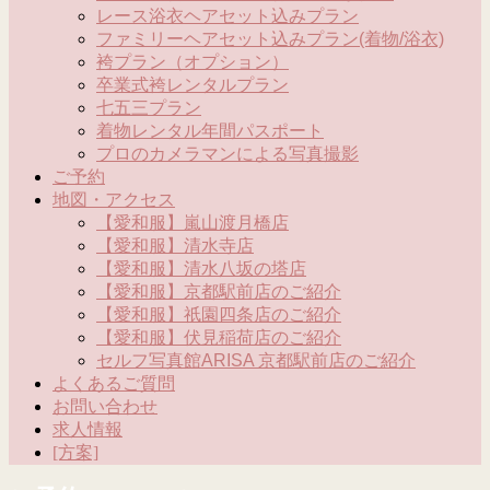
レース浴衣ヘアセット込みプラン
ファミリーヘアセット込みプラン(着物/浴衣)
袴プラン（オプション）
卒業式袴レンタルプラン
七五三プラン
着物レンタル年間パスポート
プロのカメラマンによる写真撮影
ご予約
地図・アクセス
【愛和服】嵐山渡月橋店
【愛和服】清水寺店
【愛和服】清水八坂の塔店
【愛和服】京都駅前店のご紹介
【愛和服】祇園四条店のご紹介
【愛和服】伏見稲荷店のご紹介
セルフ写真館ARISA 京都駅前店のご紹介
よくあるご質問
お問い合わせ
求人情報
[方案]