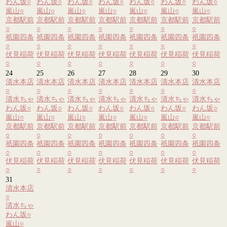
わん坂
○
わん坂
○
わん坂
○
わん坂
○
わん坂
○
わん坂
○
わん坂
○
嵐山
○
嵐山
○
嵐山
○
嵐山
○
嵐山
○
嵐山
○
嵐山
○
京都駅前
京都駅前
京都駅前
京都駅前
京都駅前
京都駅前
京都駅前
○
○
○
○
○
○
○
祇園四条
祇園四条
祇園四条
祇園四条
祇園四条
祇園四条
祇園四条
○
○
○
○
○
○
○
伏見稲荷
伏見稲荷
伏見稲荷
伏見稲荷
伏見稲荷
伏見稲荷
伏見稲荷
○
○
○
○
○
○
○
24
25
26
27
28
29
30
清水本店
清水本店
清水本店
清水本店
清水本店
清水本店
清水本店
○
○
○
○
○
○
○
清水ちゃ
清水ちゃ
清水ちゃ
清水ちゃ
清水ちゃ
清水ちゃ
清水ちゃ
わん坂
○
わん坂
○
わん坂
○
わん坂
○
わん坂
○
わん坂
○
わん坂
○
嵐山
○
嵐山
○
嵐山
○
嵐山
○
嵐山
○
嵐山
○
嵐山
○
京都駅前
京都駅前
京都駅前
京都駅前
京都駅前
京都駅前
京都駅前
○
○
○
○
○
○
○
祇園四条
祇園四条
祇園四条
祇園四条
祇園四条
祇園四条
祇園四条
○
○
○
○
○
○
○
伏見稲荷
伏見稲荷
伏見稲荷
伏見稲荷
伏見稲荷
伏見稲荷
伏見稲荷
○
○
○
○
○
○
○
31
清水本店
○
清水ちゃ
わん坂
○
嵐山
○