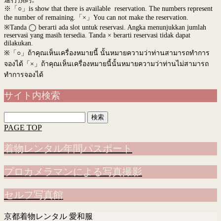
※「○」is show that there is available reservation. The numbers represent
the number of remaining.「×」You can not make the reservation.
※Tanda ◯ berarti ada slot untuk reservasi. Angka menunjukkan jumlah
reservasi yang masih tersedia. Tanda × berarti reservasi tidak dapat
dilakukan.
※
「○」ถ้าคุณเห็นเครื่องหมายนี้ นั้นหมายความว่าท่านสามารถทำการ
จองได้「×」ถ้าคุณเห็นเครื่องหมายนี้นั้นหมายความว่าท่านไม่สามารถ
ทำการจองได้
サイト内検索
検
索:
PAGE TOP
着物レンタル年間パスポート
プロカメラマンによる写真撮影
セルフ写真館
京都着物レンタル 愛和服