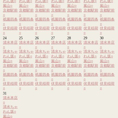
わん坂
○
わん坂
○
わん坂
○
わん坂
○
わん坂
○
わん坂
○
わん坂
○
嵐山
○
嵐山
○
嵐山
○
嵐山
○
嵐山
○
嵐山
○
嵐山
○
京都駅前
京都駅前
京都駅前
京都駅前
京都駅前
京都駅前
京都駅前
○
○
○
○
○
○
○
祇園四条
祇園四条
祇園四条
祇園四条
祇園四条
祇園四条
祇園四条
○
○
○
○
○
○
○
伏見稲荷
伏見稲荷
伏見稲荷
伏見稲荷
伏見稲荷
伏見稲荷
伏見稲荷
○
○
○
○
○
○
○
24
25
26
27
28
29
30
清水本店
清水本店
清水本店
清水本店
清水本店
清水本店
清水本店
○
○
○
○
○
○
○
清水ちゃ
清水ちゃ
清水ちゃ
清水ちゃ
清水ちゃ
清水ちゃ
清水ちゃ
わん坂
○
わん坂
○
わん坂
○
わん坂
○
わん坂
○
わん坂
○
わん坂
○
嵐山
○
嵐山
○
嵐山
○
嵐山
○
嵐山
○
嵐山
○
嵐山
○
京都駅前
京都駅前
京都駅前
京都駅前
京都駅前
京都駅前
京都駅前
○
○
○
○
○
○
○
祇園四条
祇園四条
祇園四条
祇園四条
祇園四条
祇園四条
祇園四条
○
○
○
○
○
○
○
伏見稲荷
伏見稲荷
伏見稲荷
伏見稲荷
伏見稲荷
伏見稲荷
伏見稲荷
○
○
○
○
○
○
○
31
清水本店
○
清水ちゃ
わん坂
○
嵐山
○