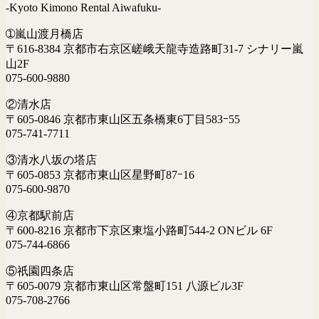
-Kyoto Kimono Rental Aiwafuku-
➀嵐山渡月橋店
〒616-8384 京都市右京区嵯峨天龍寺造路町31-7 シナリー嵐
山2F
075-600-9880
②清水店
〒605-0846 京都市東山区五条橋東6丁目583ｰ55
075-741-7711
③清水八坂の塔店
〒605-0853 京都市東山区星野町87ｰ16
075-600-9870
④京都駅前店
〒600-8216 京都市下京区東塩小路町544-2 ONビル 6F
075-744-6866
⑤祇園四条店
〒605-0079 京都市東山区常盤町151 八源ビル3F
075-708-2766