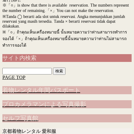
※「○」is show that there is available reservation. The numbers represent
the number of remaining.「×」You can not make the reservation.
※Tanda ◯ berarti ada slot untuk reservasi. Angka menunjukkan jumlah
reservasi yang masih tersedia. Tanda × berarti reservasi tidak dapat
dilakukan.
※
「○」ถ้าคุณเห็นเครื่องหมายนี้ นั้นหมายความว่าท่านสามารถทำการ
จองได้「×」ถ้าคุณเห็นเครื่องหมายนี้นั้นหมายความว่าท่านไม่สามารถ
ทำการจองได้
サイト内検索
検
索:
PAGE TOP
着物レンタル年間パスポート
プロカメラマンによる写真撮影
セルフ写真館
京都着物レンタル 愛和服