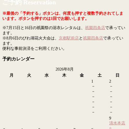
ご予約 Reservation
※最後の「予約する」ボタンは、何度も押すと複数予約されてしま
います。ボタンを押すのは1回でお願いします。
※7月15日と16日の祇園祭の浴衣レンタルは、
祇園四条店
で承ってい
ます。
※8月6日のびわ湖花火大会は、
京都駅前店
と
祇園四条店
で承ってい
ます。
便利な事前決済をご利用ください。
予約カレンダー
2026年8月
月
火
水
木
金
土
日
1
2
－
－
－
－
－
－
－
－
－
－
－
－
9
清水本店
○