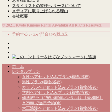
お客様の口コミ
スタイリストの皆様へ リースについて
メディアに取り上げられる理由
会社概要
© 2021. Kyoto Kimono Rental Aiwafuku All Rights Reserved.
PLAN
予約する
シェア
問合せる
ホーム
レンタルプラン
女性ヘアセット込みプラン(着物/浴衣)
男性プラン(着物/浴衣)
カップルヘアセット込みプラン(着物/浴衣)
学割ヘアセット込みプラン(着物/浴衣)
修学旅行生に安い着物レンタルは 【愛和服】
￥2980 で当日予約OK
大正浪漫ヘアセット込みプラン(着物/浴衣)