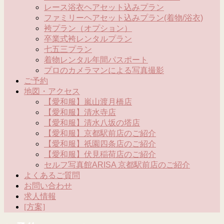
レース浴衣ヘアセット込みプラン
ファミリーヘアセット込みプラン(着物/浴衣)
袴プラン（オプション）
卒業式袴レンタルプラン
七五三プラン
着物レンタル年間パスポート
プロのカメラマンによる写真撮影
ご予約
地図・アクセス
【愛和服】嵐山渡月橋店
【愛和服】清水寺店
【愛和服】清水八坂の塔店
【愛和服】京都駅前店のご紹介
【愛和服】祇園四条店のご紹介
【愛和服】伏見稲荷店のご紹介
セルフ写真館ARISA 京都駅前店のご紹介
よくあるご質問
お問い合わせ
求人情報
[方案]