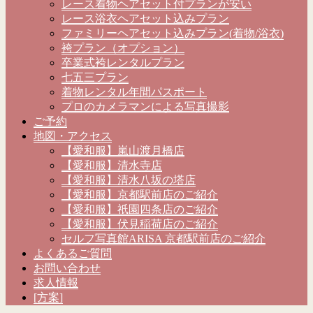
レース着物ヘアセット付プランが安い
レース浴衣ヘアセット込みプラン
ファミリーヘアセット込みプラン(着物/浴衣)
袴プラン（オプション）
卒業式袴レンタルプラン
七五三プラン
着物レンタル年間パスポート
プロのカメラマンによる写真撮影
ご予約
地図・アクセス
【愛和服】嵐山渡月橋店
【愛和服】清水寺店
【愛和服】清水八坂の塔店
【愛和服】京都駅前店のご紹介
【愛和服】祇園四条店のご紹介
【愛和服】伏見稲荷店のご紹介
セルフ写真館ARISA 京都駅前店のご紹介
よくあるご質問
お問い合わせ
求人情報
[方案]