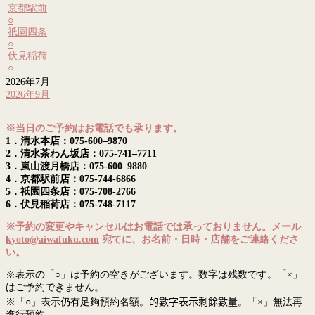
京都駅前
○
祇園四条
○
伏見稲荷
○
2026年7月
2026年9月
※当日のご予約はお電話でも承ります。
1．清水本店：075-600–9870
2．清水茶わん坂店：075-741–7711
3．嵐山渡月橋店：075-600–9880
4．京都駅前店：075-744-6866
5．祇園四条店：075-708-2766
6．伏見稲荷店：075-748-7117
※予約の変更やキャンセルはお電話では承っておりません。メール
kyoto@aiwafuku.com
宛てに、お名前・日時・店舗をご連絡くださ
い。
※表示の「○」は予約の空きがございます。数字は残数です。「×」
はご予約できません。
※「○」表示仍有足夠預約名額。
的數字表示剩餘數量
。「×」無法再
進行預約。