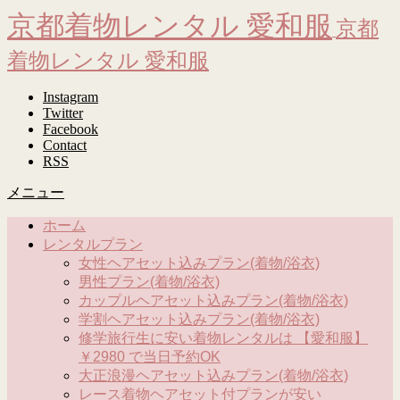
京都着物レンタル 愛和服
京都
着物レンタル 愛和服
Instagram
Twitter
Facebook
Contact
RSS
メニュー
ホーム
レンタルプラン
女性ヘアセット込みプラン(着物/浴衣)
男性プラン(着物/浴衣)
カップルヘアセット込みプラン(着物/浴衣)
学割ヘアセット込みプラン(着物/浴衣)
修学旅行生に安い着物レンタルは 【愛和服】
￥2980 で当日予約OK
大正浪漫ヘアセット込みプラン(着物/浴衣)
レース着物ヘアセット付プランが安い