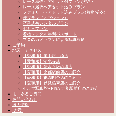
レース着物ヘアセット付プランが安い
レース浴衣ヘアセット込みプラン
ファミリーヘアセット込みプラン(着物/浴衣)
袴プラン（オプション）
卒業式袴レンタルプラン
七五三プラン
着物レンタル年間パスポート
プロのカメラマンによる写真撮影
ご予約
地図・アクセス
【愛和服】嵐山渡月橋店
【愛和服】清水寺店
【愛和服】清水八坂の塔店
【愛和服】京都駅前店のご紹介
【愛和服】祇園四条店のご紹介
【愛和服】伏見稲荷店のご紹介
セルフ写真館ARISA 京都駅前店のご紹介
よくあるご質問
お問い合わせ
求人情報
[方案]