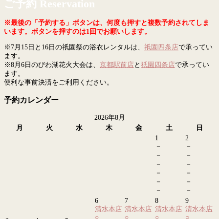
ご予約 Reservation
※最後の「予約する」ボタンは、何度も押すと複数予約されてしま
います。ボタンを押すのは1回でお願いします。
※7月15日と16日の祇園祭の浴衣レンタルは、
祇園四条店
で承ってい
ます。
※8月6日のびわ湖花火大会は、
京都駅前店
と
祇園四条店
で承ってい
ます。
便利な事前決済をご利用ください。
予約カレンダー
2026年8月
月
火
水
木
金
土
日
1
2
－
－
－
－
－
－
－
－
－
－
－
－
6
7
8
9
清水本店
清水本店
清水本店
清水本店
○
○
○
○