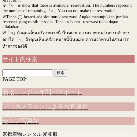
※「○」is show that there is available reservation. The numbers represent
the number of remaining.「×」You can not make the reservation.
※Tanda ◯ berarti ada slot untuk reservasi. Angka menunjukkan jumlah
reservasi yang masih tersedia. Tanda × berarti reservasi tidak dapat
dilakukan.
※
「○」ถ้าคุณเห็นเครื่องหมายนี้ นั้นหมายความว่าท่านสามารถทำการ
จองได้「×」ถ้าคุณเห็นเครื่องหมายนี้นั้นหมายความว่าท่านไม่สามารถ
ทำการจองได้
サイト内検索
検
索:
PAGE TOP
着物レンタル年間パスポート
プロカメラマンによる写真撮影
セルフ写真館
京都着物レンタル 愛和服