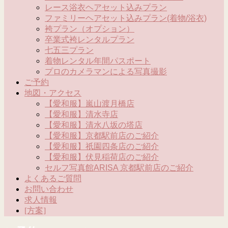
レース浴衣ヘアセット込みプラン
ファミリーヘアセット込みプラン(着物/浴衣)
袴プラン（オプション）
卒業式袴レンタルプラン
七五三プラン
着物レンタル年間パスポート
プロのカメラマンによる写真撮影
ご予約
地図・アクセス
【愛和服】嵐山渡月橋店
【愛和服】清水寺店
【愛和服】清水八坂の塔店
【愛和服】京都駅前店のご紹介
【愛和服】祇園四条店のご紹介
【愛和服】伏見稲荷店のご紹介
セルフ写真館ARISA 京都駅前店のご紹介
よくあるご質問
お問い合わせ
求人情報
[方案]