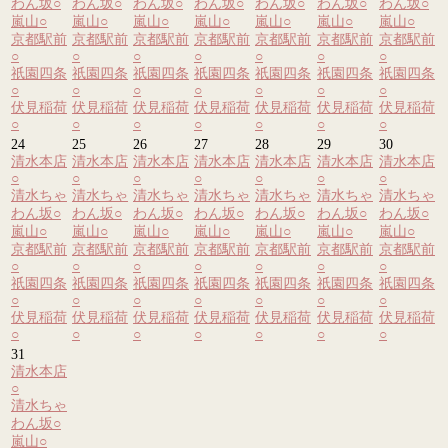
わん坂
○
わん坂
○
わん坂
○
わん坂
○
わん坂
○
わん坂
○
わん坂
○
嵐山
○
嵐山
○
嵐山
○
嵐山
○
嵐山
○
嵐山
○
嵐山
○
京都駅前
京都駅前
京都駅前
京都駅前
京都駅前
京都駅前
京都駅前
○
○
○
○
○
○
○
祇園四条
祇園四条
祇園四条
祇園四条
祇園四条
祇園四条
祇園四条
○
○
○
○
○
○
○
伏見稲荷
伏見稲荷
伏見稲荷
伏見稲荷
伏見稲荷
伏見稲荷
伏見稲荷
○
○
○
○
○
○
○
24
25
26
27
28
29
30
清水本店
清水本店
清水本店
清水本店
清水本店
清水本店
清水本店
○
○
○
○
○
○
○
清水ちゃ
清水ちゃ
清水ちゃ
清水ちゃ
清水ちゃ
清水ちゃ
清水ちゃ
わん坂
○
わん坂
○
わん坂
○
わん坂
○
わん坂
○
わん坂
○
わん坂
○
嵐山
○
嵐山
○
嵐山
○
嵐山
○
嵐山
○
嵐山
○
嵐山
○
京都駅前
京都駅前
京都駅前
京都駅前
京都駅前
京都駅前
京都駅前
○
○
○
○
○
○
○
祇園四条
祇園四条
祇園四条
祇園四条
祇園四条
祇園四条
祇園四条
○
○
○
○
○
○
○
伏見稲荷
伏見稲荷
伏見稲荷
伏見稲荷
伏見稲荷
伏見稲荷
伏見稲荷
○
○
○
○
○
○
○
31
清水本店
○
清水ちゃ
わん坂
○
嵐山
○