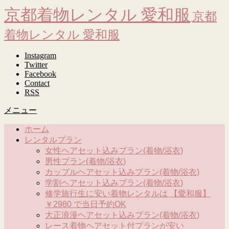
京都着物レンタル 愛和服
京都
着物レンタル 愛和服
Instagram
Twitter
Facebook
Contact
RSS
メニュー
ホーム
レンタルプラン
女性ヘアセット込みプラン(着物/浴衣)
男性プラン(着物/浴衣)
カップルヘアセット込みプラン(着物/浴衣)
学割ヘアセット込みプラン(着物/浴衣)
修学旅行生に安い着物レンタルは 【愛和服】
￥2980 で当日予約OK
大正浪漫ヘアセット込みプラン(着物/浴衣)
レース着物ヘアセット付プランが安い