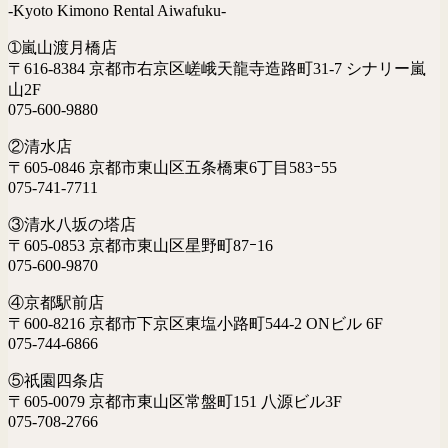
-Kyoto Kimono Rental Aiwafuku-
➀嵐山渡月橋店
〒616-8384 京都市右京区嵯峨天龍寺造路町31-7 シナリー嵐
山2F
075-600-9880
②清水店
〒605-0846 京都市東山区五条橋東6丁目583ｰ55
075-741-7711
③清水八坂の塔店
〒605-0853 京都市東山区星野町87ｰ16
075-600-9870
④京都駅前店
〒600-8216 京都市下京区東塩小路町544-2 ONビル 6F
075-744-6866
⑤祇園四条店
〒605-0079 京都市東山区常盤町151 八源ビル3F
075-708-2766