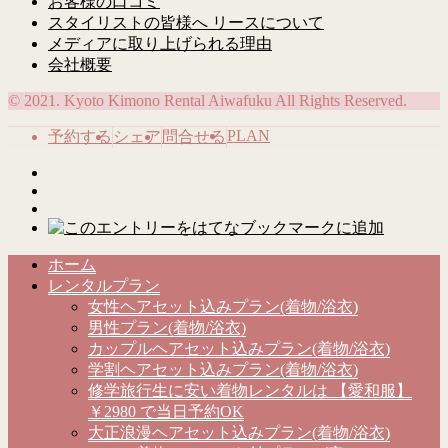
お客様の口コミ
スタイリストの皆様へ リースについて
メディアに取り上げられる理由
会社概要
© 2021. Kyoto Kimono Rental Aiwafuku All Rights Reserved.
PLAN
予約する
シェア
問合せる
ホーム
レンタルプラン
女性ヘアセット込みプラン(着物/浴衣)
男性プラン(着物/浴衣)
カップルヘアセット込みプラン(着物/浴衣)
学割ヘアセット込みプラン(着物/浴衣)
修学旅行生に安い着物レンタルは 【愛和服】
￥2980 で当日予約OK
大正浪漫ヘアセット込みプラン(着物/浴衣)