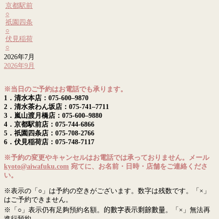
京都駅前
○
祇園四条
○
伏見稲荷
○
2026年7月
2026年9月
※当日のご予約はお電話でも承ります。
1．清水本店：075-600–9870
2．清水茶わん坂店：075-741–7711
3．嵐山渡月橋店：075-600–9880
4．京都駅前店：075-744-6866
5．祇園四条店：075-708-2766
6．伏見稲荷店：075-748-7117
※予約の変更やキャンセルはお電話では承っておりません。メール
kyoto@aiwafuku.com
宛てに、お名前・日時・店舗をご連絡くださ
い。
※表示の「○」は予約の空きがございます。数字は残数です。「×」
はご予約できません。
※「○」表示仍有足夠預約名額。
的數字表示剩餘數量
。「×」無法再
進行預約。