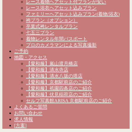
レース着物ヘアセット付プランが安い
レース浴衣ヘアセット込みプラン
ファミリーヘアセット込みプラン(着物/浴衣)
袴プラン（オプション）
卒業式袴レンタルプラン
七五三プラン
着物レンタル年間パスポート
プロのカメラマンによる写真撮影
ご予約
地図・アクセス
【愛和服】嵐山渡月橋店
【愛和服】清水寺店
【愛和服】清水八坂の塔店
【愛和服】京都駅前店のご紹介
【愛和服】祇園四条店のご紹介
【愛和服】伏見稲荷店のご紹介
セルフ写真館ARISA 京都駅前店のご紹介
よくあるご質問
お問い合わせ
求人情報
[方案]