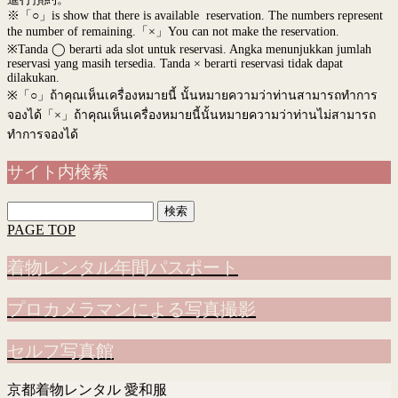
※「○」is show that there is available reservation. The numbers represent
the number of remaining.「×」You can not make the reservation.
※Tanda ◯ berarti ada slot untuk reservasi. Angka menunjukkan jumlah
reservasi yang masih tersedia. Tanda × berarti reservasi tidak dapat
dilakukan.
※
「○」ถ้าคุณเห็นเครื่องหมายนี้ นั้นหมายความว่าท่านสามารถทำการ
จองได้「×」ถ้าคุณเห็นเครื่องหมายนี้นั้นหมายความว่าท่านไม่สามารถ
ทำการจองได้
サイト内検索
検
索:
PAGE TOP
着物レンタル年間パスポート
プロカメラマンによる写真撮影
セルフ写真館
京都着物レンタル 愛和服