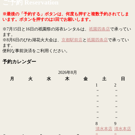
ご予約 Reservation
※最後の「予約する」ボタンは、何度も押すと複数予約されてしま
います。ボタンを押すのは1回でお願いします。
※7月15日と16日の祇園祭の浴衣レンタルは、
祇園四条店
で承ってい
ます。
※8月6日のびわ湖花火大会は、
京都駅前店
と
祇園四条店
で承ってい
ます。
便利な事前決済をご利用ください。
予約カレンダー
2026年8月
月
火
水
木
金
土
日
1
2
－
－
－
－
－
－
－
－
－
－
－
－
8
9
清水本店
清水本店
○
○