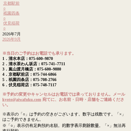
京都駅前
○
祇園四条
○
伏見稲荷
○
2026年7月
2026年9月
※当日のご予約はお電話でも承ります。
1．清水本店：075-600–9870
2．清水茶わん坂店：075-741–7711
3．嵐山渡月橋店：075-600–9880
4．京都駅前店：075-744-6866
5．祇園四条店：075-708-2766
6．伏見稲荷店：075-748-7117
※予約の変更やキャンセルはお電話では承っておりません。メール
kyoto@aiwafuku.com
宛てに、お名前・日時・店舗をご連絡くださ
い。
※表示の「○」は予約の空きがございます。数字は残数です。「×」
はご予約できません。
※「○」表示仍有足夠預約名額。
的數字表示剩餘數量
。「×」無法再
進行預約。