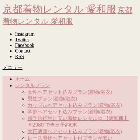
京都着物レンタル 愛和服
京都
着物レンタル 愛和服
Instagram
Twitter
Facebook
Contact
RSS
メニュー
ホーム
レンタルプラン
女性ヘアセット込みプラン(着物/浴衣)
男性プラン(着物/浴衣)
カップルヘアセット込みプラン(着物/浴衣)
学割ヘアセット込みプラン(着物/浴衣)
修学旅行生に安い着物レンタルは 【愛和服】
￥2980 で当日予約OK
大正浪漫ヘアセット込みプラン(着物/浴衣)
レース着物ヘアセット付プランが安い