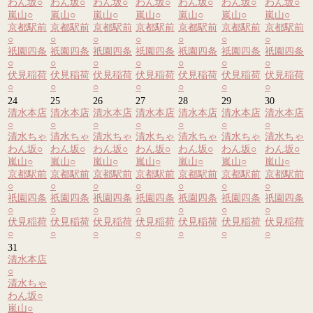
わん坂
○
わん坂
○
わん坂
○
わん坂
○
わん坂
○
わん坂
○
わん坂
○
嵐山
○
嵐山
○
嵐山
○
嵐山
○
嵐山
○
嵐山
○
嵐山
○
京都駅前
京都駅前
京都駅前
京都駅前
京都駅前
京都駅前
京都駅前
○
○
○
○
○
○
○
祇園四条
祇園四条
祇園四条
祇園四条
祇園四条
祇園四条
祇園四条
○
○
○
○
○
○
○
伏見稲荷
伏見稲荷
伏見稲荷
伏見稲荷
伏見稲荷
伏見稲荷
伏見稲荷
○
○
○
○
○
○
○
24
25
26
27
28
29
30
清水本店
清水本店
清水本店
清水本店
清水本店
清水本店
清水本店
○
○
○
○
○
○
○
清水ちゃ
清水ちゃ
清水ちゃ
清水ちゃ
清水ちゃ
清水ちゃ
清水ちゃ
わん坂
○
わん坂
○
わん坂
○
わん坂
○
わん坂
○
わん坂
○
わん坂
○
嵐山
○
嵐山
○
嵐山
○
嵐山
○
嵐山
○
嵐山
○
嵐山
○
京都駅前
京都駅前
京都駅前
京都駅前
京都駅前
京都駅前
京都駅前
○
○
○
○
○
○
○
祇園四条
祇園四条
祇園四条
祇園四条
祇園四条
祇園四条
祇園四条
○
○
○
○
○
○
○
伏見稲荷
伏見稲荷
伏見稲荷
伏見稲荷
伏見稲荷
伏見稲荷
伏見稲荷
○
○
○
○
○
○
○
31
清水本店
○
清水ちゃ
わん坂
○
嵐山
○