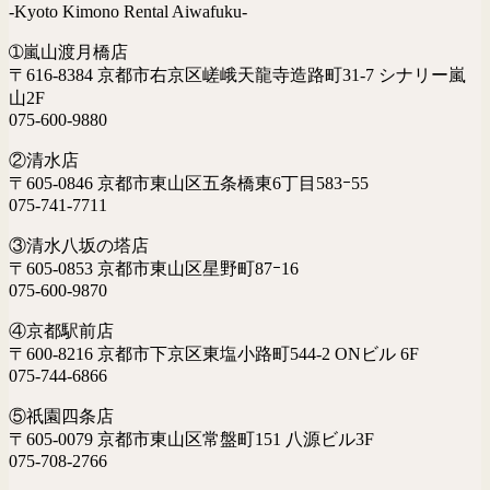
-Kyoto Kimono Rental Aiwafuku-
➀嵐山渡月橋店
〒616-8384 京都市右京区嵯峨天龍寺造路町31-7 シナリー嵐
山2F
075-600-9880
②清水店
〒605-0846 京都市東山区五条橋東6丁目583ｰ55
075-741-7711
③清水八坂の塔店
〒605-0853 京都市東山区星野町87ｰ16
075-600-9870
④京都駅前店
〒600-8216 京都市下京区東塩小路町544-2 ONビル 6F
075-744-6866
⑤祇園四条店
〒605-0079 京都市東山区常盤町151 八源ビル3F
075-708-2766