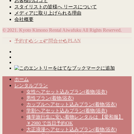
お客様の口コミ
スタイリストの皆様へ リースについて
メディアに取り上げられる理由
会社概要
© 2021. Kyoto Kimono Rental Aiwafuku All Rights Reserved.
PLAN
予約する
シェア
問合せる
ホーム
レンタルプラン
女性ヘアセット込みプラン(着物/浴衣)
男性プラン(着物/浴衣)
カップルヘアセット込みプラン(着物/浴衣)
学割ヘアセット込みプラン(着物/浴衣)
修学旅行生に安い着物レンタルは 【愛和服】
￥2980 で当日予約OK
大正浪漫ヘアセット込みプラン(着物/浴衣)