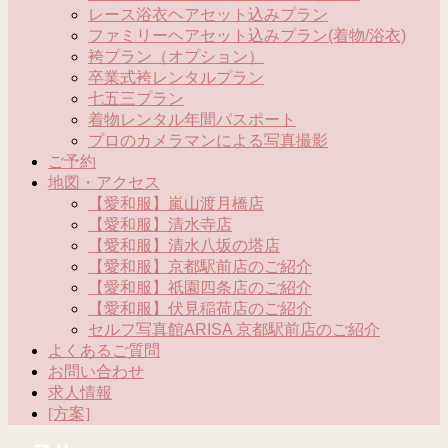
レース浴衣ヘアセット込みプラン
ファミリーヘアセット込みプラン(着物/浴衣)
袴プラン（オプション）
卒業式袴レンタルプラン
七五三プラン
着物レンタル年間パスポート
プロのカメラマンによる写真撮影
ご予約
地図・アクセス
【愛和服】嵐山渡月橋店
【愛和服】清水寺店
【愛和服】清水八坂の塔店
【愛和服】京都駅前店のご紹介
【愛和服】祇園四条店のご紹介
【愛和服】伏見稲荷店のご紹介
セルフ写真館ARISA 京都駅前店のご紹介
よくあるご質問
お問い合わせ
求人情報
[方案]