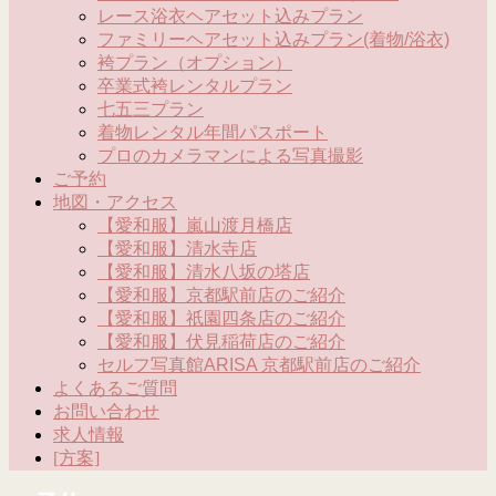
レース浴衣ヘアセット込みプラン
ファミリーヘアセット込みプラン(着物/浴衣)
袴プラン（オプション）
卒業式袴レンタルプラン
七五三プラン
着物レンタル年間パスポート
プロのカメラマンによる写真撮影
ご予約
地図・アクセス
【愛和服】嵐山渡月橋店
【愛和服】清水寺店
【愛和服】清水八坂の塔店
【愛和服】京都駅前店のご紹介
【愛和服】祇園四条店のご紹介
【愛和服】伏見稲荷店のご紹介
セルフ写真館ARISA 京都駅前店のご紹介
よくあるご質問
お問い合わせ
求人情報
[方案]