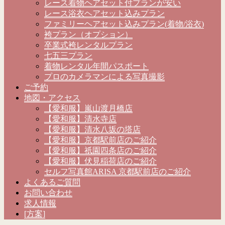
レース着物ヘアセット付プランが安い
レース浴衣ヘアセット込みプラン
ファミリーヘアセット込みプラン(着物/浴衣)
袴プラン（オプション）
卒業式袴レンタルプラン
七五三プラン
着物レンタル年間パスポート
プロのカメラマンによる写真撮影
ご予約
地図・アクセス
【愛和服】嵐山渡月橋店
【愛和服】清水寺店
【愛和服】清水八坂の塔店
【愛和服】京都駅前店のご紹介
【愛和服】祇園四条店のご紹介
【愛和服】伏見稲荷店のご紹介
セルフ写真館ARISA 京都駅前店のご紹介
よくあるご質問
お問い合わせ
求人情報
[方案]