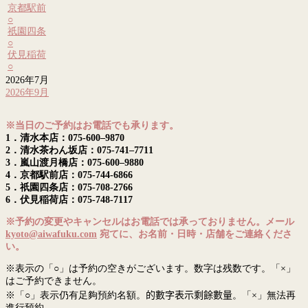
京都駅前
○
祇園四条
○
伏見稲荷
○
2026年7月
2026年9月
※当日のご予約はお電話でも承ります。
1．清水本店：075-600–9870
2．清水茶わん坂店：075-741–7711
3．嵐山渡月橋店：075-600–9880
4．京都駅前店：075-744-6866
5．祇園四条店：075-708-2766
6．伏見稲荷店：075-748-7117
※予約の変更やキャンセルはお電話では承っておりません。メール
kyoto@aiwafuku.com
宛てに、お名前・日時・店舗をご連絡くださ
い。
※表示の「○」は予約の空きがございます。数字は残数です。「×」
はご予約できません。
※「○」表示仍有足夠預約名額。
的數字表示剩餘數量
。「×」無法再
進行預約。