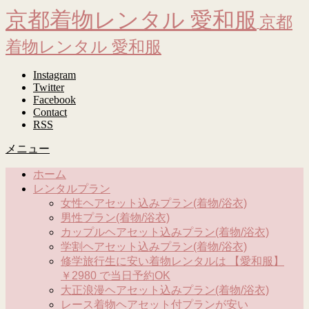
京都着物レンタル 愛和服
京都
着物レンタル 愛和服
Instagram
Twitter
Facebook
Contact
RSS
メニュー
ホーム
レンタルプラン
女性ヘアセット込みプラン(着物/浴衣)
男性プラン(着物/浴衣)
カップルヘアセット込みプラン(着物/浴衣)
学割ヘアセット込みプラン(着物/浴衣)
修学旅行生に安い着物レンタルは 【愛和服】
￥2980 で当日予約OK
大正浪漫ヘアセット込みプラン(着物/浴衣)
レース着物ヘアセット付プランが安い