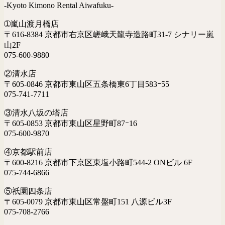
-Kyoto Kimono Rental Aiwafuku-
➀嵐山渡月橋店
〒616-8384 京都市右京区嵯峨天龍寺造路町31-7 シナリー嵐
山2F
075-600-9880
②清水店
〒605-0846 京都市東山区五条橋東6丁目583ｰ55
075-741-7711
③清水八坂の塔店
〒605-0853 京都市東山区星野町87ｰ16
075-600-9870
④京都駅前店
〒600-8216 京都市下京区東塩小路町544-2 ONビル 6F
075-744-6866
⑤祇園四条店
〒605-0079 京都市東山区常盤町151 八源ビル3F
075-708-2766