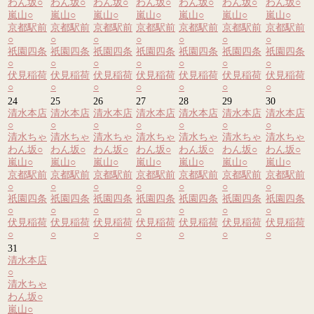
わん坂
○
わん坂
○
わん坂
○
わん坂
○
わん坂
○
わん坂
○
わん坂
○
嵐山
○
嵐山
○
嵐山
○
嵐山
○
嵐山
○
嵐山
○
嵐山
○
京都駅前
京都駅前
京都駅前
京都駅前
京都駅前
京都駅前
京都駅前
○
○
○
○
○
○
○
祇園四条
祇園四条
祇園四条
祇園四条
祇園四条
祇園四条
祇園四条
○
○
○
○
○
○
○
伏見稲荷
伏見稲荷
伏見稲荷
伏見稲荷
伏見稲荷
伏見稲荷
伏見稲荷
○
○
○
○
○
○
○
24
25
26
27
28
29
30
清水本店
清水本店
清水本店
清水本店
清水本店
清水本店
清水本店
○
○
○
○
○
○
○
清水ちゃ
清水ちゃ
清水ちゃ
清水ちゃ
清水ちゃ
清水ちゃ
清水ちゃ
わん坂
○
わん坂
○
わん坂
○
わん坂
○
わん坂
○
わん坂
○
わん坂
○
嵐山
○
嵐山
○
嵐山
○
嵐山
○
嵐山
○
嵐山
○
嵐山
○
京都駅前
京都駅前
京都駅前
京都駅前
京都駅前
京都駅前
京都駅前
○
○
○
○
○
○
○
祇園四条
祇園四条
祇園四条
祇園四条
祇園四条
祇園四条
祇園四条
○
○
○
○
○
○
○
伏見稲荷
伏見稲荷
伏見稲荷
伏見稲荷
伏見稲荷
伏見稲荷
伏見稲荷
○
○
○
○
○
○
○
31
清水本店
○
清水ちゃ
わん坂
○
嵐山
○