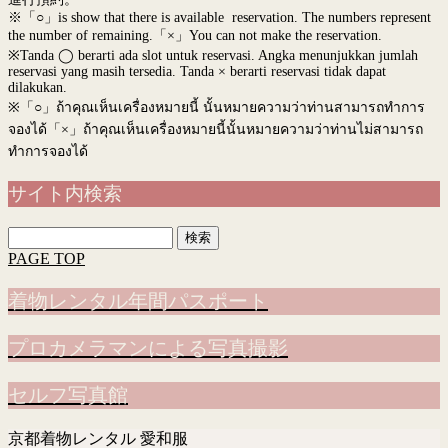
※「○」is show that there is available reservation. The numbers represent
the number of remaining.「×」You can not make the reservation.
※Tanda ◯ berarti ada slot untuk reservasi. Angka menunjukkan jumlah
reservasi yang masih tersedia. Tanda × berarti reservasi tidak dapat
dilakukan.
※
「○」ถ้าคุณเห็นเครื่องหมายนี้ นั้นหมายความว่าท่านสามารถทำการ
จองได้「×」ถ้าคุณเห็นเครื่องหมายนี้นั้นหมายความว่าท่านไม่สามารถ
ทำการจองได้
サイト内検索
検
索:
PAGE TOP
着物レンタル年間パスポート
プロカメラマンによる写真撮影
セルフ写真館
京都着物レンタル 愛和服