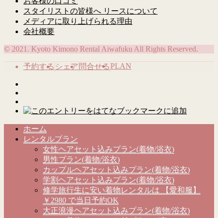
お客様の口コミ
スタイリストの皆様へ リースについて
メディアに取り上げられる理由
会社概要
© 2021. Kyoto Kimono Rental Aiwafuku All Rights Reserved.
PLAN
予約する
シェア
問合せる
ホーム
レンタルプラン
女性ヘアセット込みプラン(着物/浴衣)
男性プラン(着物/浴衣)
カップルヘアセット込みプラン(着物/浴衣)
学割ヘアセット込みプラン(着物/浴衣)
修学旅行生に安い着物レンタルは 【愛和服】
￥2980 で当日予約OK
大正浪漫ヘアセット込みプラン(着物/浴衣)