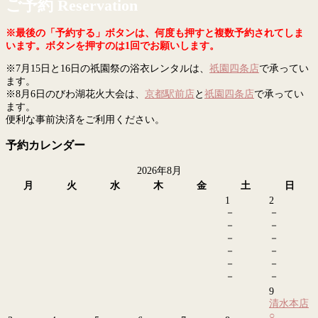
ご予約 Reservation
※最後の「予約する」ボタンは、何度も押すと複数予約されてしま
います。ボタンを押すのは1回でお願いします。
※7月15日と16日の祇園祭の浴衣レンタルは、
祇園四条店
で承ってい
ます。
※8月6日のびわ湖花火大会は、
京都駅前店
と
祇園四条店
で承ってい
ます。
便利な事前決済をご利用ください。
予約カレンダー
2026年8月
月
火
水
木
金
土
日
1
2
－
－
－
－
－
－
－
－
－
－
－
－
9
清水本店
○