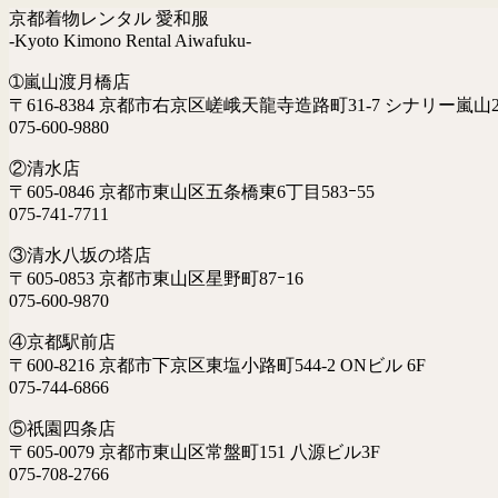
京都着物レンタル 愛和服
-Kyoto Kimono Rental Aiwafuku-
➀嵐山渡月橋店
〒616-8384 京都市右京区嵯峨天龍寺造路町31-7 シナリー嵐山2
075-600-9880
②清水店
〒605-0846 京都市東山区五条橋東6丁目583ｰ55
075-741-7711
③清水八坂の塔店
〒605-0853 京都市東山区星野町87ｰ16
075-600-9870
④京都駅前店
〒600-8216 京都市下京区東塩小路町544-2 ONビル 6F
075-744-6866
⑤祇園四条店
〒605-0079 京都市東山区常盤町151 八源ビル3F
075-708-2766