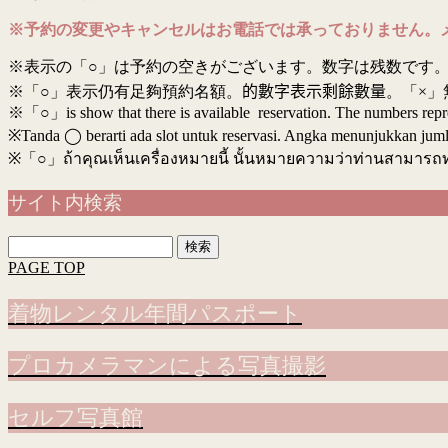
※予約の変更やキャンセルはお電話では承っておりません。
※表示の「○」は予約の空きがございます。数字は残数です。
※「○」表示仍有足夠預約名額。
的數字表示剩餘數量
。「×」
※「○」is show that there is available reservation. The numbers rep
※Tanda ◯ berarti ada slot untuk reservasi. Angka menunjukkan jumlah 
※
「○」ถ้าคุณเห็นเครื่องหมายนี้ นั้นหมายความว่าท่านสามารถ
サイト内検索
検
索:
PAGE TOP
着物レンタル年間パスポート
プロカメラマンによる写真撮影
セルフ写真館