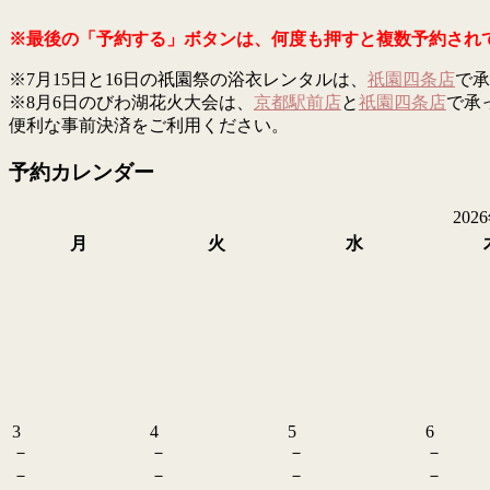
※最後の「予約する」ボタンは、何度も押すと複数予約され
※7月15日と16日の祇園祭の浴衣レンタルは、
祇園四条店
で承
※8月6日のびわ湖花火大会は、
京都駅前店
と
祇園四条店
で承
便利な事前決済をご利用ください。
予約カレンダー
202
月
火
水
3
4
5
6
－
－
－
－
－
－
－
－