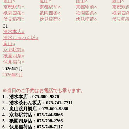
嵐山
○
嵐山
○
嵐山
○
嵐山
○
京都駅前
○
京都駅前
○
京都駅前
○
京都駅
祇園四条
○
祇園四条
○
祇園四条
○
祇園四
伏見稲荷
○
伏見稲荷
○
伏見稲荷
○
伏見稲
31
清水本店
○
清水ちゃわん坂
○
嵐山
○
京都駅前
○
祇園四条
○
伏見稲荷
○
2026年7月
2026年9月
※当日のご予約はお電話でも承ります。
1．清水本店：075-600–9870
2．清水茶わん坂店：075-741–7711
3．嵐山渡月橋店：075-600–9880
4．京都駅前店：075-744-6866
5．祇園四条店：075-708-2766
6．伏見稲荷店：075-748-7117