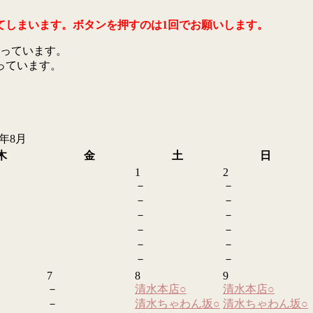
てしまいます。ボタンを押すのは1回でお願いします。
っています。
っています。
6年8月
木
金
土
日
1
2
－
－
－
－
－
－
－
－
－
－
－
－
7
8
9
－
清水本店
○
清水本店
○
－
清水ちゃわん坂
○
清水ちゃわん坂
○