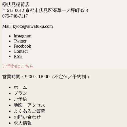
⑥伏見稲荷店
〒612-0012 京都市伏見区深草一ノ坪町35-3
075-748-7117
Mail: kyoto@aiwafuku.com
Instagram
Twitter
Facebook
Contact
RSS
ご予約はこちら
営業時間：9:00～18:00（不定休／予約制 ）
ホーム
プラン
ご予約
地図・アクセス
よくあるご質問
お問い合わせ
求人情報