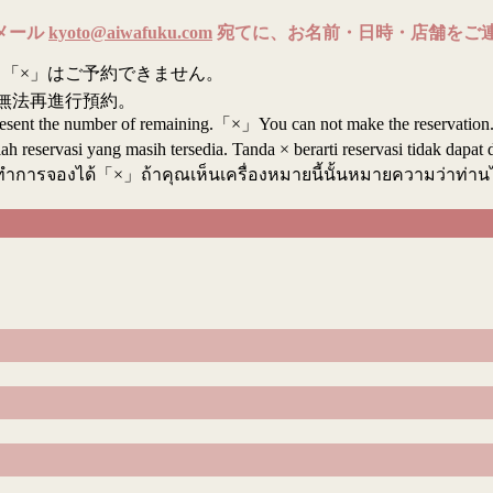
メール
kyoto@aiwafuku.com
宛てに、お名前・日時・店舗をご
「×」はご予約できません。
無法再進行預約。
resent the number of remaining.「×」You can not make the reservation
reservasi yang masih tersedia. Tanda × berarti reservasi tidak dapat 
ทำการจองได้「×」ถ้าคุณเห็นเครื่องหมายนี้นั้นหมายความว่าท่า