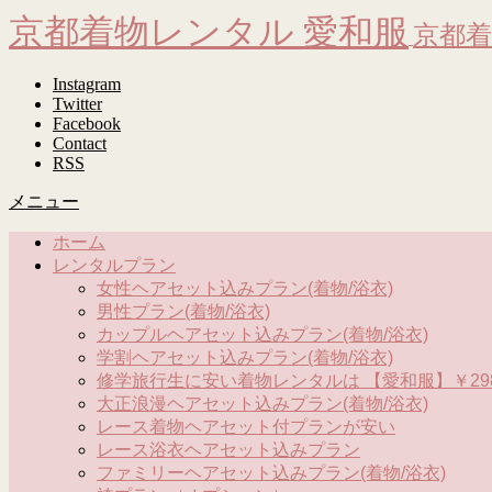
京都着物レンタル 愛和服
京都着
Instagram
Twitter
Facebook
Contact
RSS
メニュー
ホーム
レンタルプラン
女性ヘアセット込みプラン(着物/浴衣)
男性プラン(着物/浴衣)
カップルヘアセット込みプラン(着物/浴衣)
学割ヘアセット込みプラン(着物/浴衣)
修学旅行生に安い着物レンタルは 【愛和服】￥298
大正浪漫ヘアセット込みプラン(着物/浴衣)
レース着物ヘアセット付プランが安い
レース浴衣ヘアセット込みプラン
ファミリーヘアセット込みプラン(着物/浴衣)