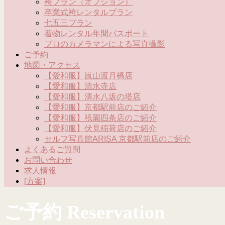
袴プラン（オプション）
卒業式袴レンタルプラン
七五三プラン
着物レンタル年間パスポート
プロのカメラマンによる写真撮影
ご予約
地図・アクセス
【愛和服】嵐山渡月橋店
【愛和服】清水寺店
【愛和服】清水八坂の塔店
【愛和服】京都駅前店のご紹介
【愛和服】祇園四条店のご紹介
【愛和服】伏見稲荷店のご紹介
セルフ写真館ARISA 京都駅前店のご紹介
よくあるご質問
お問い合わせ
求人情報
[方案]
ご予約 Reservation