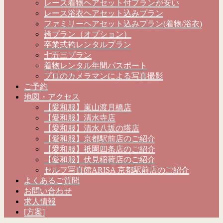
レース着物ヘアセット付プランが安い
レース浴衣ヘアセット込みプラン
ファミリーヘアセット込みプラン(着物/浴衣)
袴プラン（オプション）
卒業式袴レンタルプラン
七五三プラン
着物レンタル年間パスポート
プロのカメラマンによる写真撮影
ご予約
地図・アクセス
【愛和服】嵐山渡月橋店
【愛和服】清水寺店
【愛和服】清水八坂の塔店
【愛和服】京都駅前店のご紹介
【愛和服】祇園四条店のご紹介
【愛和服】伏見稲荷店のご紹介
セルフ写真館ARISA 京都駅前店のご紹介
よくあるご質問
お問い合わせ
求人情報
[方案]