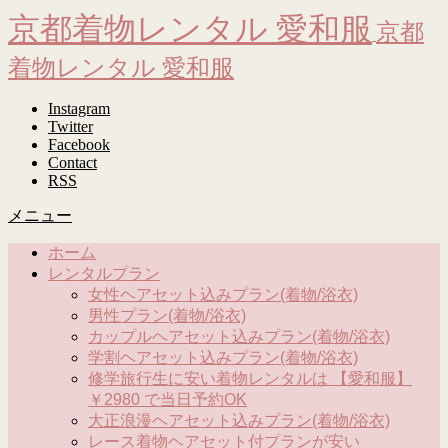
京都着物レンタル 愛和服
京都
着物レンタル 愛和服
Instagram
Twitter
Facebook
Contact
RSS
メニュー
ホーム
レンタルプラン
女性ヘアセット込みプラン(着物/浴衣)
男性プラン(着物/浴衣)
カップルヘアセット込みプラン(着物/浴衣)
学割ヘアセット込みプラン(着物/浴衣)
修学旅行生に安い着物レンタルは 【愛和服】
￥2980 で当日予約OK
大正浪漫ヘアセット込みプラン(着物/浴衣)
レース着物ヘアセット付プランが安い