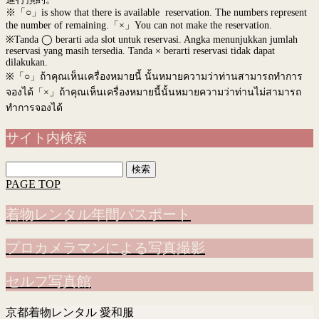
※「○」is show that there is available reservation. The numbers represent
the number of remaining.「×」You can not make the reservation.
※Tanda ◯ berarti ada slot untuk reservasi. Angka menunjukkan jumlah
reservasi yang masih tersedia. Tanda × berarti reservasi tidak dapat
dilakukan.
※
「○」ถ้าคุณเห็นเครื่องหมายนี้ นั้นหมายความว่าท่านสามารถทำการ
จองได้「×」ถ้าคุณเห็นเครื่องหมายนี้นั้นหมายความว่าท่านไม่สามารถ
ทำการจองได้
サイト内検索
検
索:
PAGE TOP
着物レンタル年間パスポート
プロカメラマンによる写真撮影
セルフ写真館
京都着物レンタル 愛和服