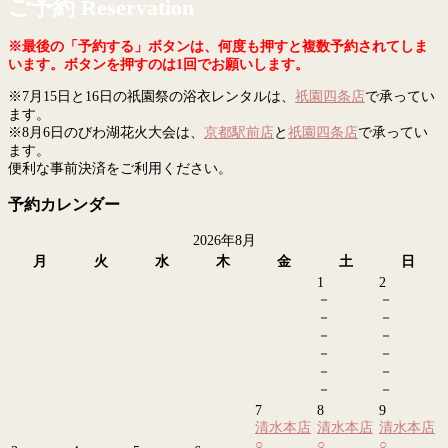
ご予約 Reservation
※最後の「予約する」ボタンは、何度も押すと複数予約されてしま
います。ボタンを押すのは1回でお願いします。
※7月15日と16日の祇園祭の浴衣レンタルは、
祇園四条店
で承ってい
ます。
※8月6日のびわ湖花火大会は、
京都駅前店
と
祇園四条店
で承ってい
ます。
便利な事前決済をご利用ください。
予約カレンダー
2026年8月
月
火
水
木
金
土
日
1
2
－
－
－
－
－
－
－
－
－
－
－
－
7
8
9
清水本店
清水本店
清水本店
○
○
○