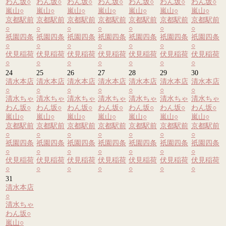
わん坂
○
わん坂
○
わん坂
○
わん坂
○
わん坂
○
わん坂
○
わん坂
○
嵐山
○
嵐山
○
嵐山
○
嵐山
○
嵐山
○
嵐山
○
嵐山
○
京都駅前
京都駅前
京都駅前
京都駅前
京都駅前
京都駅前
京都駅前
○
○
○
○
○
○
○
祇園四条
祇園四条
祇園四条
祇園四条
祇園四条
祇園四条
祇園四条
○
○
○
○
○
○
○
伏見稲荷
伏見稲荷
伏見稲荷
伏見稲荷
伏見稲荷
伏見稲荷
伏見稲荷
○
○
○
○
○
○
○
24
25
26
27
28
29
30
清水本店
清水本店
清水本店
清水本店
清水本店
清水本店
清水本店
○
○
○
○
○
○
○
清水ちゃ
清水ちゃ
清水ちゃ
清水ちゃ
清水ちゃ
清水ちゃ
清水ちゃ
わん坂
○
わん坂
○
わん坂
○
わん坂
○
わん坂
○
わん坂
○
わん坂
○
嵐山
○
嵐山
○
嵐山
○
嵐山
○
嵐山
○
嵐山
○
嵐山
○
京都駅前
京都駅前
京都駅前
京都駅前
京都駅前
京都駅前
京都駅前
○
○
○
○
○
○
○
祇園四条
祇園四条
祇園四条
祇園四条
祇園四条
祇園四条
祇園四条
○
○
○
○
○
○
○
伏見稲荷
伏見稲荷
伏見稲荷
伏見稲荷
伏見稲荷
伏見稲荷
伏見稲荷
○
○
○
○
○
○
○
31
清水本店
○
清水ちゃ
わん坂
○
嵐山
○