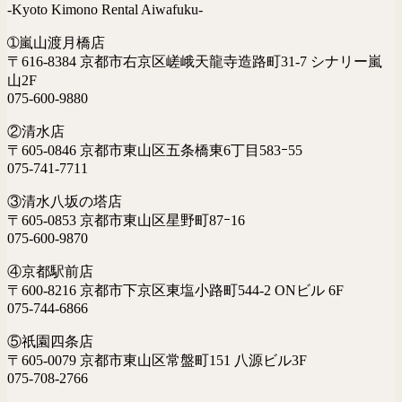
-Kyoto Kimono Rental Aiwafuku-
➀嵐山渡月橋店
〒616-8384 京都市右京区嵯峨天龍寺造路町31-7 シナリー嵐
山2F
075-600-9880
②清水店
〒605-0846 京都市東山区五条橋東6丁目583ｰ55
075-741-7711
③清水八坂の塔店
〒605-0853 京都市東山区星野町87ｰ16
075-600-9870
④京都駅前店
〒600-8216 京都市下京区東塩小路町544-2 ONビル 6F
075-744-6866
⑤祇園四条店
〒605-0079 京都市東山区常盤町151 八源ビル3F
075-708-2766