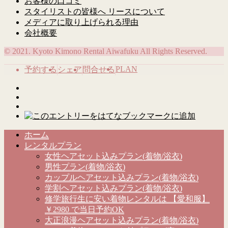
お客様の口コミ
スタイリストの皆様へ リースについて
メディアに取り上げられる理由
会社概要
© 2021. Kyoto Kimono Rental Aiwafuku All Rights Reserved.
PLAN
予約する
シェア
問合せる
ホーム
レンタルプラン
女性ヘアセット込みプラン(着物/浴衣)
男性プラン(着物/浴衣)
カップルヘアセット込みプラン(着物/浴衣)
学割ヘアセット込みプラン(着物/浴衣)
修学旅行生に安い着物レンタルは 【愛和服】
￥2980 で当日予約OK
大正浪漫ヘアセット込みプラン(着物/浴衣)