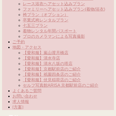
レース浴衣ヘアセット込みプラン
ファミリーヘアセット込みプラン(着物/浴衣)
袴プラン（オプション）
卒業式袴レンタルプラン
七五三プラン
着物レンタル年間パスポート
プロのカメラマンによる写真撮影
ご予約
地図・アクセス
【愛和服】嵐山渡月橋店
【愛和服】清水寺店
【愛和服】清水八坂の塔店
【愛和服】京都駅前店のご紹介
【愛和服】祇園四条店のご紹介
【愛和服】伏見稲荷店のご紹介
セルフ写真館ARISA 京都駅前店のご紹介
よくあるご質問
お問い合わせ
求人情報
[方案]