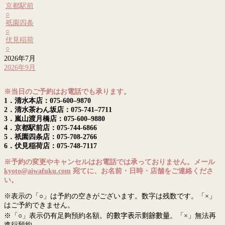
京都駅前
○
祇園四条
○
伏見稲荷
○
2026年7月
2026年9月
※当日のご予約はお電話でも承ります。
1．清水本店：075-600–9870
2．清水茶わん坂店：075-741–7711
3．嵐山渡月橋店：075-600–9880
4．京都駅前店：075-744-6866
5．祇園四条店：075-708-2766
6．伏見稲荷店：075-748-7117
※予約の変更やキャンセルはお電話では承っておりません。メール
kyoto@aiwafuku.com
宛てに、お名前・日時・店舗をご連絡くださ
い。
※表示の「○」は予約の空きがございます。数字は残数です。「×」
はご予約できません。
※「○」表示仍有足夠預約名額。
的數字表示剩餘數量
。「×」無法再
進行預約。