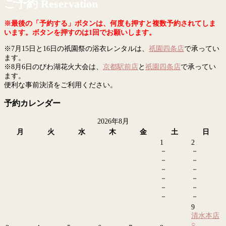
ご予約 Reservation
※最後の「予約する」ボタンは、何度も押すと複数予約されてしま
います。ボタンを押すのは1回でお願いします。
※7月15日と16日の祇園祭の浴衣レンタルは、
祇園四条店
で承ってい
ます。
※8月6日のびわ湖花火大会は、
京都駅前店
と
祇園四条店
で承ってい
ます。
便利な事前決済をご利用ください。
予約カレンダー
2026年8月
月
火
水
木
金
土
日
1
2
－
－
－
－
－
－
－
－
－
－
－
－
9
清水本店
○