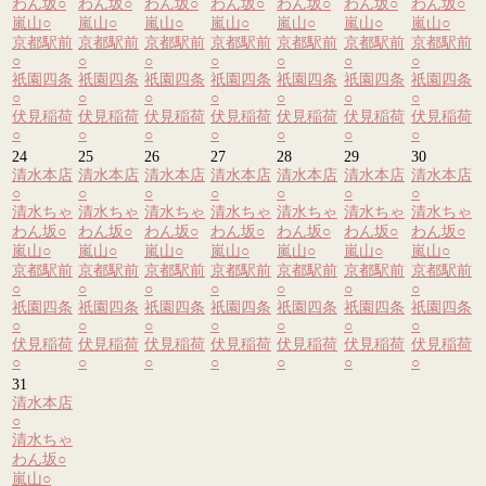
わん坂
○
わん坂
○
わん坂
○
わん坂
○
わん坂
○
わん坂
○
わん坂
○
嵐山
○
嵐山
○
嵐山
○
嵐山
○
嵐山
○
嵐山
○
嵐山
○
京都駅前
京都駅前
京都駅前
京都駅前
京都駅前
京都駅前
京都駅前
○
○
○
○
○
○
○
祇園四条
祇園四条
祇園四条
祇園四条
祇園四条
祇園四条
祇園四条
○
○
○
○
○
○
○
伏見稲荷
伏見稲荷
伏見稲荷
伏見稲荷
伏見稲荷
伏見稲荷
伏見稲荷
○
○
○
○
○
○
○
24
25
26
27
28
29
30
清水本店
清水本店
清水本店
清水本店
清水本店
清水本店
清水本店
○
○
○
○
○
○
○
清水ちゃ
清水ちゃ
清水ちゃ
清水ちゃ
清水ちゃ
清水ちゃ
清水ちゃ
わん坂
○
わん坂
○
わん坂
○
わん坂
○
わん坂
○
わん坂
○
わん坂
○
嵐山
○
嵐山
○
嵐山
○
嵐山
○
嵐山
○
嵐山
○
嵐山
○
京都駅前
京都駅前
京都駅前
京都駅前
京都駅前
京都駅前
京都駅前
○
○
○
○
○
○
○
祇園四条
祇園四条
祇園四条
祇園四条
祇園四条
祇園四条
祇園四条
○
○
○
○
○
○
○
伏見稲荷
伏見稲荷
伏見稲荷
伏見稲荷
伏見稲荷
伏見稲荷
伏見稲荷
○
○
○
○
○
○
○
31
清水本店
○
清水ちゃ
わん坂
○
嵐山
○