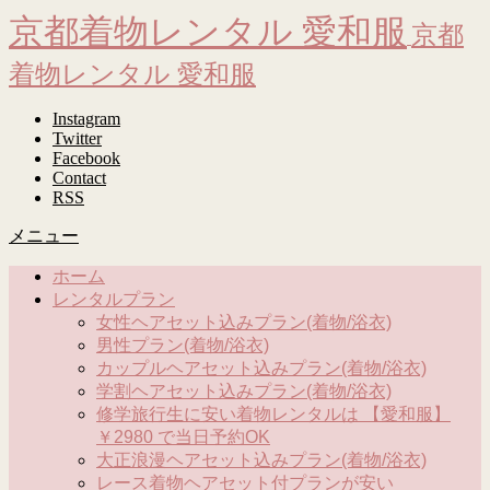
京都着物レンタル 愛和服
京都
着物レンタル 愛和服
Instagram
Twitter
Facebook
Contact
RSS
メニュー
ホーム
レンタルプラン
女性ヘアセット込みプラン(着物/浴衣)
男性プラン(着物/浴衣)
カップルヘアセット込みプラン(着物/浴衣)
学割ヘアセット込みプラン(着物/浴衣)
修学旅行生に安い着物レンタルは 【愛和服】
￥2980 で当日予約OK
大正浪漫ヘアセット込みプラン(着物/浴衣)
レース着物ヘアセット付プランが安い