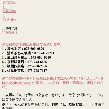
京都駅前
○
祇園四条
○
伏見稲荷
○
2026年7月
2026年9月
※当日のご予約はお電話でも承ります。
1．清水本店：075-600–9870
2．清水茶わん坂店：075-741–7711
3．嵐山渡月橋店：075-600–9880
4．京都駅前店：075-744-6866
5．祇園四条店：075-708-2766
6．伏見稲荷店：075-748-7117
※予約の変更やキャンセルはお電話では承っておりません。メール
kyoto@aiwafuku.com
宛てに、お名前・日時・店舗をご連絡くださ
い。
※表示の「○」は予約の空きがございます。数字は残数です。「×」
はご予約できません。
※「○」表示仍有足夠預約名額。
的數字表示剩餘數量
。「×」無法再
進行預約。