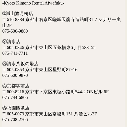
-Kyoto Kimono Rental Aiwafuku-
➀嵐山渡月橋店
〒616-8384 京都市右京区嵯峨天龍寺造路町31-7 シナリー嵐
山2F
075-600-9880
②清水店
〒605-0846 京都市東山区五条橋東6丁目583ｰ55
075-741-7711
③清水八坂の塔店
〒605-0853 京都市東山区星野町87ｰ16
075-600-9870
④京都駅前店
〒600-8216 京都市下京区東塩小路町544-2 ONビル 6F
075-744-6866
⑤祇園四条店
〒605-0079 京都市東山区常盤町151 八源ビル3F
075-708-2766