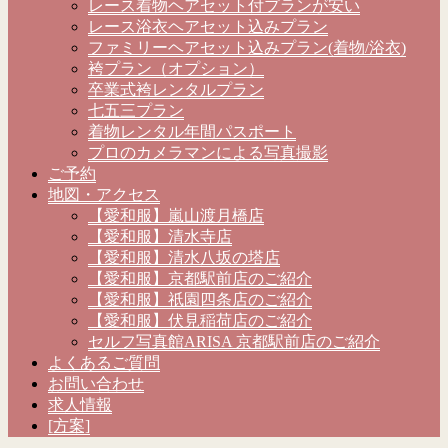
レース着物ヘアセット付プランが安い
レース浴衣ヘアセット込みプラン
ファミリーヘアセット込みプラン(着物/浴衣)
袴プラン（オプション）
卒業式袴レンタルプラン
七五三プラン
着物レンタル年間パスポート
プロのカメラマンによる写真撮影
ご予約
地図・アクセス
【愛和服】嵐山渡月橋店
【愛和服】清水寺店
【愛和服】清水八坂の塔店
【愛和服】京都駅前店のご紹介
【愛和服】祇園四条店のご紹介
【愛和服】伏見稲荷店のご紹介
セルフ写真館ARISA 京都駅前店のご紹介
よくあるご質問
お問い合わせ
求人情報
[方案]