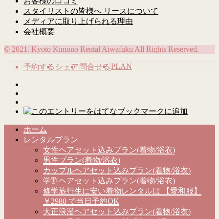
お客様の口コミ
スタイリストの皆様へ リースについて
メディアに取り上げられる理由
会社概要
© 2021. Kyoto Kimono Rental Aiwafuku All Rights Reserved.
PLAN
予約する
シェア
問合せる
ホーム
レンタルプラン
女性ヘアセット込みプラン(着物/浴衣)
男性プラン(着物/浴衣)
カップルヘアセット込みプラン(着物/浴衣)
学割ヘアセット込みプラン(着物/浴衣)
修学旅行生に安い着物レンタルは 【愛和服】
￥2980 で当日予約OK
大正浪漫ヘアセット込みプラン(着物/浴衣)