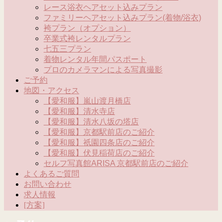
レース浴衣ヘアセット込みプラン
ファミリーヘアセット込みプラン(着物/浴衣)
袴プラン（オプション）
卒業式袴レンタルプラン
七五三プラン
着物レンタル年間パスポート
プロのカメラマンによる写真撮影
ご予約
地図・アクセス
【愛和服】嵐山渡月橋店
【愛和服】清水寺店
【愛和服】清水八坂の塔店
【愛和服】京都駅前店のご紹介
【愛和服】祇園四条店のご紹介
【愛和服】伏見稲荷店のご紹介
セルフ写真館ARISA 京都駅前店のご紹介
よくあるご質問
お問い合わせ
求人情報
[方案]