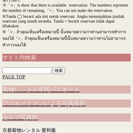
※「○」is show that there is available reservation. The numbers represent
the number of remaining.「×」You can not make the reservation.
※Tanda ◯ berarti ada slot untuk reservasi. Angka menunjukkan jumlah
reservasi yang masih tersedia. Tanda × berarti reservasi tidak dapat
dilakukan.
※
「○」ถ้าคุณเห็นเครื่องหมายนี้ นั้นหมายความว่าท่านสามารถทำการ
จองได้「×」ถ้าคุณเห็นเครื่องหมายนี้นั้นหมายความว่าท่านไม่สามารถ
ทำการจองได้
サイト内検索
検
索:
PAGE TOP
着物レンタル年間パスポート
プロカメラマンによる写真撮影
セルフ写真館
京都着物レンタル 愛和服