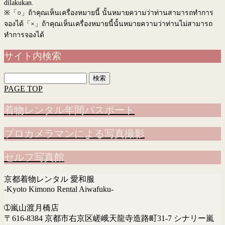
dilakukan.
※
「○」ถ้าคุณเห็นเครื่องหมายนี้ นั้นหมายความว่าท่านสามารถทำการ
จองได้「×」ถ้าคุณเห็นเครื่องหมายนี้นั้นหมายความว่าท่านไม่สามารถ
ทำการจองได้
サイト内検索
検
索:
PAGE TOP
着物レンタル年間パスポート
プロカメラマンによる写真撮影
セルフ写真館
京都着物レンタル 愛和服
-Kyoto Kimono Rental Aiwafuku-
➀嵐山渡月橋店
〒616-8384 京都市右京区嵯峨天龍寺造路町31-7 シナリー嵐