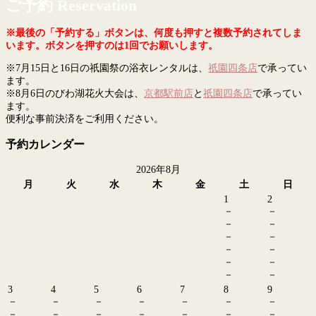
ご予約 Reservation
※最後の「予約する」ボタンは、何度も押すと複数予約されてしま
います。ボタンを押すのは1回でお願いします。
※7月15日と16日の祇園祭の浴衣レンタルは、
祇園四条店
で承ってい
ます。
※8月6日のびわ湖花火大会は、
京都駅前店
と
祇園四条店
で承ってい
ます。
便利な事前決済をご利用ください。
予約カレンダー
2026年8月
月
火
水
木
金
土
日
1
2
－
－
－
－
－
－
－
－
－
－
－
－
3
4
5
6
7
8
9
－
－
－
－
－
－
－
－
－
－
－
－
－
－