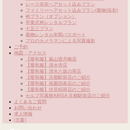
レース浴衣ヘアセット込みプラン
ファミリーヘアセット込みプラン(着物/浴衣)
袴プラン（オプション）
卒業式袴レンタルプラン
七五三プラン
着物レンタル年間パスポート
プロのカメラマンによる写真撮影
ご予約
地図・アクセス
【愛和服】嵐山渡月橋店
【愛和服】清水寺店
【愛和服】清水八坂の塔店
【愛和服】京都駅前店のご紹介
【愛和服】祇園四条店のご紹介
【愛和服】伏見稲荷店のご紹介
セルフ写真館ARISA 京都駅前店のご紹介
よくあるご質問
お問い合わせ
求人情報
[方案]