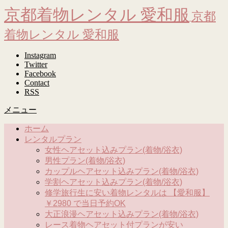
京都着物レンタル 愛和服
京都
着物レンタル 愛和服
Instagram
Twitter
Facebook
Contact
RSS
メニュー
ホーム
レンタルプラン
女性ヘアセット込みプラン(着物/浴衣)
男性プラン(着物/浴衣)
カップルヘアセット込みプラン(着物/浴衣)
学割ヘアセット込みプラン(着物/浴衣)
修学旅行生に安い着物レンタルは 【愛和服】
￥2980 で当日予約OK
大正浪漫ヘアセット込みプラン(着物/浴衣)
レース着物ヘアセット付プランが安い