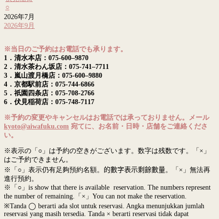
○
2026年7月
2026年9月
※当日のご予約はお電話でも承ります。
1．清水本店：075-600–9870
2．清水茶わん坂店：075-741–7711
3．嵐山渡月橋店：075-600–9880
4．京都駅前店：075-744-6866
5．祇園四条店：075-708-2766
6．伏見稲荷店：075-748-7117
※予約の変更やキャンセルはお電話では承っておりません。メール
kyoto@aiwafuku.com
宛てに、お名前・日時・店舗をご連絡くださ
い。
※表示の「○」は予約の空きがございます。数字は残数です。「×」
はご予約できません。
※「○」表示仍有足夠預約名額。
的數字表示剩餘數量
。「×」無法再
進行預約。
※「○」is show that there is available reservation. The numbers represent
the number of remaining.「×」You can not make the reservation.
※Tanda ◯ berarti ada slot untuk reservasi. Angka menunjukkan jumlah
reservasi yang masih tersedia. Tanda × berarti reservasi tidak dapat