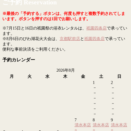
ご予約 Reservation
※最後の「予約する」ボタンは、何度も押すと複数予約されてしま
います。ボタンを押すのは1回でお願いします。
※7月15日と16日の祇園祭の浴衣レンタルは、
祇園四条店
で承ってい
ます。
※8月6日のびわ湖花火大会は、
京都駅前店
と
祇園四条店
で承ってい
ます。
便利な事前決済をご利用ください。
予約カレンダー
2026年8月
月
火
水
木
金
土
日
1
2
－
－
－
－
－
－
－
－
－
－
－
－
7
8
9
清水本店
清水本店
清水本店
○
○
○