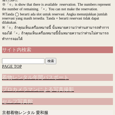
※「○」is show that there is available reservation. The numbers represent
the number of remaining.「×」You can not make the reservation.
※Tanda ◯ berarti ada slot untuk reservasi. Angka menunjukkan jumlah
reservasi yang masih tersedia. Tanda × berarti reservasi tidak dapat
dilakukan.
※
「○」ถ้าคุณเห็นเครื่องหมายนี้ นั้นหมายความว่าท่านสามารถทำการ
จองได้「×」ถ้าคุณเห็นเครื่องหมายนี้นั้นหมายความว่าท่านไม่สามารถ
ทำการจองได้
サイト内検索
検
索:
PAGE TOP
着物レンタル年間パスポート
プロカメラマンによる写真撮影
セルフ写真館
京都着物レンタル 愛和服