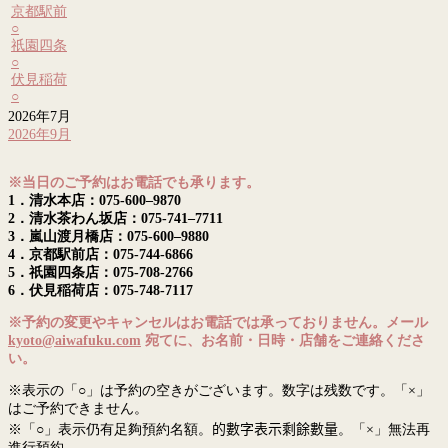
京都駅前
○
祇園四条
○
伏見稲荷
○
2026年7月
2026年9月
※当日のご予約はお電話でも承ります。
1．清水本店：075-600–9870
2．清水茶わん坂店：075-741–7711
3．嵐山渡月橋店：075-600–9880
4．京都駅前店：075-744-6866
5．祇園四条店：075-708-2766
6．伏見稲荷店：075-748-7117
※予約の変更やキャンセルはお電話では承っておりません。メール
kyoto@aiwafuku.com
宛てに、お名前・日時・店舗をご連絡くださ
い。
※表示の「○」は予約の空きがございます。数字は残数です。「×」
はご予約できません。
※「○」表示仍有足夠預約名額。
的數字表示剩餘數量
。「×」無法再
進行預約。