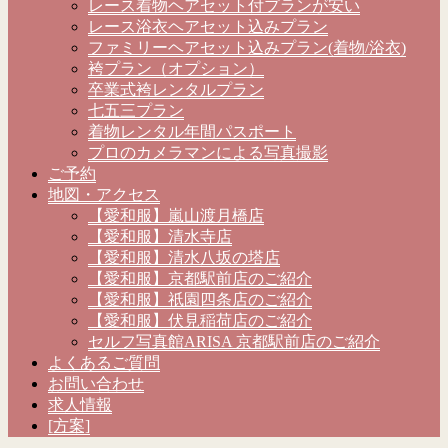
レース着物ヘアセット付プランが安い
レース浴衣ヘアセット込みプラン
ファミリーヘアセット込みプラン(着物/浴衣)
袴プラン（オプション）
卒業式袴レンタルプラン
七五三プラン
着物レンタル年間パスポート
プロのカメラマンによる写真撮影
ご予約
地図・アクセス
【愛和服】嵐山渡月橋店
【愛和服】清水寺店
【愛和服】清水八坂の塔店
【愛和服】京都駅前店のご紹介
【愛和服】祇園四条店のご紹介
【愛和服】伏見稲荷店のご紹介
セルフ写真館ARISA 京都駅前店のご紹介
よくあるご質問
お問い合わせ
求人情報
[方案]