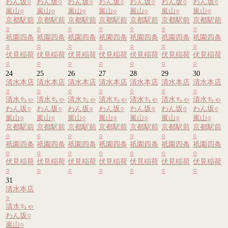
わん坂
○
わん坂
○
わん坂
○
わん坂
○
わん坂
○
わん坂
○
わん坂
○
嵐山
○
嵐山
○
嵐山
○
嵐山
○
嵐山
○
嵐山
○
嵐山
○
京都駅前
京都駅前
京都駅前
京都駅前
京都駅前
京都駅前
京都駅前
○
○
○
○
○
○
○
祇園四条
祇園四条
祇園四条
祇園四条
祇園四条
祇園四条
祇園四条
○
○
○
○
○
○
○
伏見稲荷
伏見稲荷
伏見稲荷
伏見稲荷
伏見稲荷
伏見稲荷
伏見稲荷
○
○
○
○
○
○
○
24
25
26
27
28
29
30
清水本店
清水本店
清水本店
清水本店
清水本店
清水本店
清水本店
○
○
○
○
○
○
○
清水ちゃ
清水ちゃ
清水ちゃ
清水ちゃ
清水ちゃ
清水ちゃ
清水ちゃ
わん坂
○
わん坂
○
わん坂
○
わん坂
○
わん坂
○
わん坂
○
わん坂
○
嵐山
○
嵐山
○
嵐山
○
嵐山
○
嵐山
○
嵐山
○
嵐山
○
京都駅前
京都駅前
京都駅前
京都駅前
京都駅前
京都駅前
京都駅前
○
○
○
○
○
○
○
祇園四条
祇園四条
祇園四条
祇園四条
祇園四条
祇園四条
祇園四条
○
○
○
○
○
○
○
伏見稲荷
伏見稲荷
伏見稲荷
伏見稲荷
伏見稲荷
伏見稲荷
伏見稲荷
○
○
○
○
○
○
○
31
清水本店
○
清水ちゃ
わん坂
○
嵐山
○