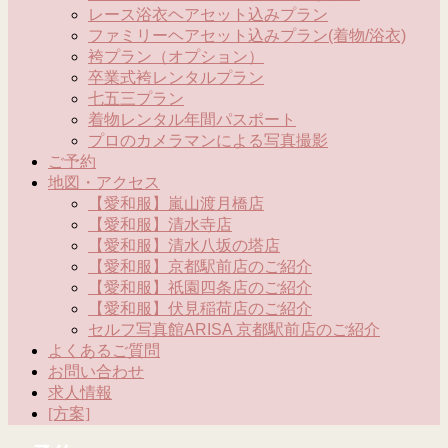
レース浴衣ヘアセット込みプラン
ファミリーヘアセット込みプラン(着物/浴衣)
袴プラン（オプション）
卒業式袴レンタルプラン
七五三プラン
着物レンタル年間パスポート
プロのカメラマンによる写真撮影
ご予約
地図・アクセス
【愛和服】嵐山渡月橋店
【愛和服】清水寺店
【愛和服】清水八坂の塔店
【愛和服】京都駅前店のご紹介
【愛和服】祇園四条店のご紹介
【愛和服】伏見稲荷店のご紹介
セルフ写真館ARISA 京都駅前店のご紹介
よくあるご質問
お問い合わせ
求人情報
[方案]