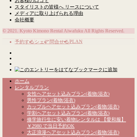
お客様の口コミ
スタイリストの皆様へ リースについて
メディアに取り上げられる理由
会社概要
© 2021. Kyoto Kimono Rental Aiwafuku All Rights Reserved.
PLAN
予約する
シェア
問合せる
ホーム
レンタルプラン
女性ヘアセット込みプラン(着物/浴衣)
男性プラン(着物/浴衣)
カップルヘアセット込みプラン(着物/浴衣)
学割ヘアセット込みプラン(着物/浴衣)
修学旅行生に安い着物レンタルは 【愛和服】
￥2980 で当日予約OK
大正浪漫ヘアセット込みプラン(着物/浴衣)