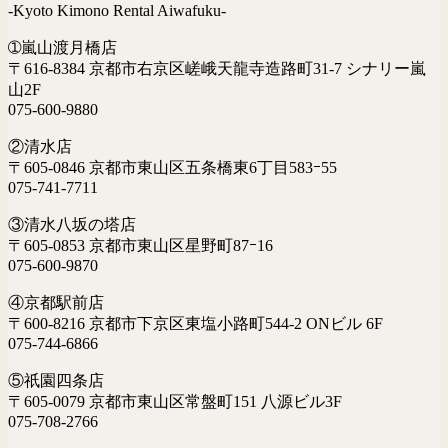
-Kyoto Kimono Rental Aiwafuku-
➀嵐山渡月橋店
〒616-8384 京都市右京区嵯峨天龍寺造路町31-7 シナリー嵐
山2F
075-600-9880
②清水店
〒605-0846 京都市東山区五条橋東6丁目583ｰ55
075-741-7711
③清水八坂の塔店
〒605-0853 京都市東山区星野町87ｰ16
075-600-9870
④京都駅前店
〒600-8216 京都市下京区東塩小路町544-2 ONビル 6F
075-744-6866
⑤祇園四条店
〒605-0079 京都市東山区常盤町151 八源ビル3F
075-708-2766