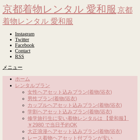
京都着物レンタル 愛和服
京都
着物レンタル 愛和服
Instagram
Twitter
Facebook
Contact
RSS
メニュー
ホーム
レンタルプラン
女性ヘアセット込みプラン(着物/浴衣)
男性プラン(着物/浴衣)
カップルヘアセット込みプラン(着物/浴衣)
学割ヘアセット込みプラン(着物/浴衣)
修学旅行生に安い着物レンタルは 【愛和服】
￥2980 で当日予約OK
大正浪漫ヘアセット込みプラン(着物/浴衣)
レース着物ヘアセット付プランが安い