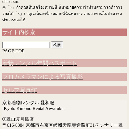
dilakukan.
※
「○」ถ้าคุณเห็นเครื่องหมายนี้ นั้นหมายความว่าท่านสามารถทำการ
จองได้「×」ถ้าคุณเห็นเครื่องหมายนี้นั้นหมายความว่าท่านไม่สามารถ
ทำการจองได้
サイト内検索
検
索:
PAGE TOP
着物レンタル年間パスポート
プロカメラマンによる写真撮影
セルフ写真館
京都着物レンタル 愛和服
-Kyoto Kimono Rental Aiwafuku-
➀嵐山渡月橋店
〒616-8384 京都市右京区嵯峨天龍寺造路町31-7 シナリー嵐