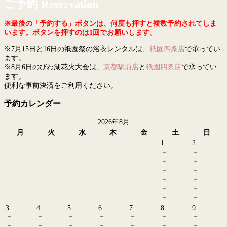
ご予約 Reservation
※最後の「予約する」ボタンは、何度も押すと複数予約されてしま
います。ボタンを押すのは1回でお願いします。
※7月15日と16日の祇園祭の浴衣レンタルは、
祇園四条店
で承ってい
ます。
※8月6日のびわ湖花火大会は、
京都駅前店
と
祇園四条店
で承ってい
ます。
便利な事前決済をご利用ください。
予約カレンダー
2026年8月
月
火
水
木
金
土
日
1
2
－
－
－
－
－
－
－
－
－
－
－
－
3
4
5
6
7
8
9
－
－
－
－
－
－
－
－
－
－
－
－
－
－