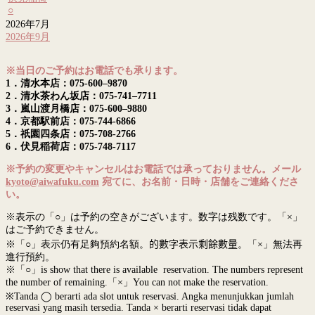
○
2026年7月
2026年9月
※当日のご予約はお電話でも承ります。
1．清水本店：075-600–9870
2．清水茶わん坂店：075-741–7711
3．嵐山渡月橋店：075-600–9880
4．京都駅前店：075-744-6866
5．祇園四条店：075-708-2766
6．伏見稲荷店：075-748-7117
※予約の変更やキャンセルはお電話では承っておりません。メール
kyoto@aiwafuku.com
宛てに、お名前・日時・店舗をご連絡くださ
い。
※表示の「○」は予約の空きがございます。数字は残数です。「×」
はご予約できません。
※「○」表示仍有足夠預約名額。
的數字表示剩餘數量
。「×」無法再
進行預約。
※「○」is show that there is available reservation. The numbers represent
the number of remaining.「×」You can not make the reservation.
※Tanda ◯ berarti ada slot untuk reservasi. Angka menunjukkan jumlah
reservasi yang masih tersedia. Tanda × berarti reservasi tidak dapat