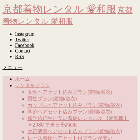
京都着物レンタル 愛和服
京都
着物レンタル 愛和服
Instagram
Twitter
Facebook
Contact
RSS
メニュー
ホーム
レンタルプラン
女性ヘアセット込みプラン(着物/浴衣)
男性プラン(着物/浴衣)
カップルヘアセット込みプラン(着物/浴衣)
学割ヘアセット込みプラン(着物/浴衣)
修学旅行生に安い着物レンタルは 【愛和服】
￥2980 で当日予約OK
大正浪漫ヘアセット込みプラン(着物/浴衣)
レース着物ヘアセット付プランが安い