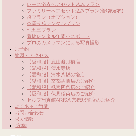
レース浴衣ヘアセット込みプラン
ファミリーヘアセット込みプラン(着物/浴衣)
袴プラン（オプション）
卒業式袴レンタルプラン
七五三プラン
着物レンタル年間パスポート
プロのカメラマンによる写真撮影
ご予約
地図・アクセス
【愛和服】嵐山渡月橋店
【愛和服】清水寺店
【愛和服】清水八坂の塔店
【愛和服】京都駅前店のご紹介
【愛和服】祇園四条店のご紹介
【愛和服】伏見稲荷店のご紹介
セルフ写真館ARISA 京都駅前店のご紹介
よくあるご質問
お問い合わせ
求人情報
[方案]