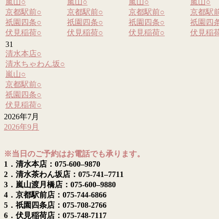
嵐山
○
嵐山
○
嵐山
○
嵐山
○
京都駅前
○
京都駅前
○
京都駅前
○
京都駅
祇園四条
○
祇園四条
○
祇園四条
○
祇園四
伏見稲荷
○
伏見稲荷
○
伏見稲荷
○
伏見稲
31
清水本店
○
清水ちゃわん坂
○
嵐山
○
京都駅前
○
祇園四条
○
伏見稲荷
○
2026年7月
2026年9月
※当日のご予約はお電話でも承ります。
1．清水本店：075-600–9870
2．清水茶わん坂店：075-741–7711
3．嵐山渡月橋店：075-600–9880
4．京都駅前店：075-744-6866
5．祇園四条店：075-708-2766
6．伏見稲荷店：075-748-7117