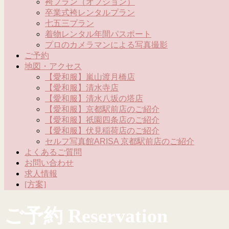
袴プラン（オプション）
卒業式袴レンタルプラン
七五三プラン
着物レンタル年間パスポート
プロのカメラマンによる写真撮影
ご予約
地図・アクセス
【愛和服】嵐山渡月橋店
【愛和服】清水寺店
【愛和服】清水八坂の塔店
【愛和服】京都駅前店のご紹介
【愛和服】祇園四条店のご紹介
【愛和服】伏見稲荷店のご紹介
セルフ写真館ARISA 京都駅前店のご紹介
よくあるご質問
お問い合わせ
求人情報
[方案]
ご予約 Reservation