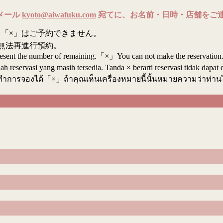
メール
kyoto@aiwafuku.com
宛てに、お名前・日時・店舗をご
「×」はご予約できません。
無法再進行預約。
resent the number of remaining.「×」You can not make the reservation
reservasi yang masih tersedia. Tanda × berarti reservasi tidak dapat 
ทำการจองได้「×」ถ้าคุณเห็นเครื่องหมายนี้นั้นหมายความว่าท่า