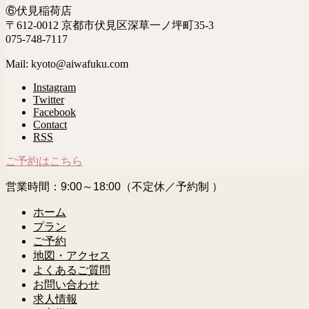
⑥伏見稲荷店
〒612-0012 京都市伏見区深草一ノ坪町35-3
075-748-7117
Mail: kyoto@aiwafuku.com
Instagram
Twitter
Facebook
Contact
RSS
ご予約はこちら
営業時間：9:00～18:00（不定休／予約制 ）
ホーム
プラン
ご予約
地図・アクセス
よくあるご質問
お問い合わせ
求人情報