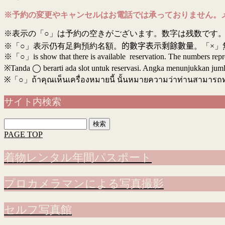
※予約の変更やキャンセルはお電話では承っておりません。
※表示の「○」は予約の空きがございます。数字は残数です。
※「○」表示仍有足夠預約名額。
的數字表示剩餘數量
。「×」
※「○」is show that there is available reservation. The numbers rep
※Tanda ◯ berarti ada slot untuk reservasi. Angka menunjukkan jumlah 
※
「○」ถ้าคุณเห็นเครื่องหมายนี้ นั้นหมายความว่าท่านสามารถ
サイト内検索
検
索:
PAGE TOP
着物レンタル年間パスポート
プロカメラマンによる写真撮影
セルフ写真館