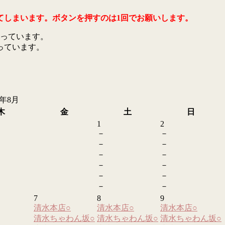
てしまいます。ボタンを押すのは1回でお願いします。
っています。
っています。
6年8月
木
金
土
日
1
2
－
－
－
－
－
－
－
－
－
－
－
－
7
8
9
清水本店
○
清水本店
○
清水本店
○
清水ちゃわん坂
○
清水ちゃわん坂
○
清水ちゃわん坂
○