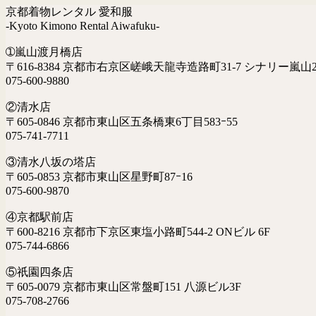
京都着物レンタル 愛和服
-Kyoto Kimono Rental Aiwafuku-
➀嵐山渡月橋店
〒616-8384 京都市右京区嵯峨天龍寺造路町31-7 シナリー嵐山2
075-600-9880
②清水店
〒605-0846 京都市東山区五条橋東6丁目583ｰ55
075-741-7711
③清水八坂の塔店
〒605-0853 京都市東山区星野町87ｰ16
075-600-9870
④京都駅前店
〒600-8216 京都市下京区東塩小路町544-2 ONビル 6F
075-744-6866
⑤祇園四条店
〒605-0079 京都市東山区常盤町151 八源ビル3F
075-708-2766