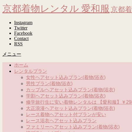
京都着物レンタル 愛和服
京都着
Instagram
Twitter
Facebook
Contact
RSS
メニュー
ホーム
レンタルプラン
女性ヘアセット込みプラン(着物/浴衣)
男性プラン(着物/浴衣)
カップルヘアセット込みプラン(着物/浴衣)
学割ヘアセット込みプラン(着物/浴衣)
修学旅行生に安い着物レンタルは 【愛和服】￥298
大正浪漫ヘアセット込みプラン(着物/浴衣)
レース着物ヘアセット付プランが安い
レース浴衣ヘアセット込みプラン
ファミリーヘアセット込みプラン(着物/浴衣)