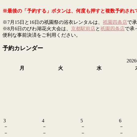
※最後の「予約する」ボタンは、何度も押すと複数予約され
※7月15日と16日の祇園祭の浴衣レンタルは、
祇園四条店
で承
※8月6日のびわ湖花火大会は、
京都駅前店
と
祇園四条店
で承
便利な事前決済をご利用ください。
予約カレンダー
202
月
火
水
3
4
5
6
－
－
－
－
－
－
－
－