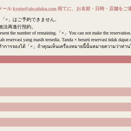
メール
kyoto@aiwafuku.com
宛てに、お名前・日時・店舗をご
「×」はご予約できません。
無法再進行預約。
resent the number of remaining.「×」You can not make the reservation
reservasi yang masih tersedia. Tanda × berarti reservasi tidak dapat 
ทำการจองได้「×」ถ้าคุณเห็นเครื่องหมายนี้นั้นหมายความว่าท่า