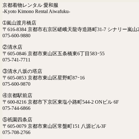
京都着物レンタル 愛和服
-Kyoto Kimono Rental Aiwafuku-
➀嵐山渡月橋店
〒616-8384 京都市右京区嵯峨天龍寺造路町31-7 シナリー嵐山2
075-600-9880
②清水店
〒605-0846 京都市東山区五条橋東6丁目583ｰ55
075-741-7711
③清水八坂の塔店
〒605-0853 京都市東山区星野町87ｰ16
075-600-9870
④京都駅前店
〒600-8216 京都市下京区東塩小路町544-2 ONビル 6F
075-744-6866
⑤祇園四条店
〒605-0079 京都市東山区常盤町151 八源ビル3F
075-708-2766