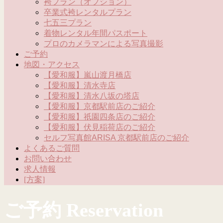
袴プラン（オプション）
卒業式袴レンタルプラン
七五三プラン
着物レンタル年間パスポート
プロのカメラマンによる写真撮影
ご予約
地図・アクセス
【愛和服】嵐山渡月橋店
【愛和服】清水寺店
【愛和服】清水八坂の塔店
【愛和服】京都駅前店のご紹介
【愛和服】祇園四条店のご紹介
【愛和服】伏見稲荷店のご紹介
セルフ写真館ARISA 京都駅前店のご紹介
よくあるご質問
お問い合わせ
求人情報
[方案]
ご予約 Reservation