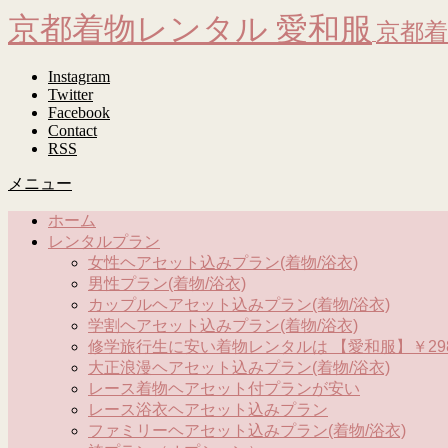
京都着物レンタル 愛和服
京都着
Instagram
Twitter
Facebook
Contact
RSS
メニュー
ホーム
レンタルプラン
女性ヘアセット込みプラン(着物/浴衣)
男性プラン(着物/浴衣)
カップルヘアセット込みプラン(着物/浴衣)
学割ヘアセット込みプラン(着物/浴衣)
修学旅行生に安い着物レンタルは 【愛和服】￥298
大正浪漫ヘアセット込みプラン(着物/浴衣)
レース着物ヘアセット付プランが安い
レース浴衣ヘアセット込みプラン
ファミリーヘアセット込みプラン(着物/浴衣)