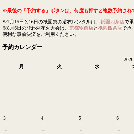
※最後の「予約する」ボタンは、何度も押すと複数予約され
※7月15日と16日の祇園祭の浴衣レンタルは、
祇園四条店
で承
※8月6日のびわ湖花火大会は、
京都駅前店
と
祇園四条店
で承
便利な事前決済をご利用ください。
予約カレンダー
202
月
火
水
3
4
5
6
－
－
－
－
－
－
－
－