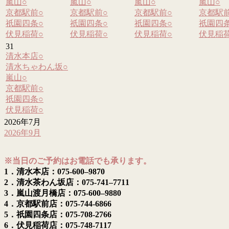
嵐山
○
嵐山
○
嵐山
○
嵐山
○
京都駅前
○
京都駅前
○
京都駅前
○
京都駅
祇園四条
○
祇園四条
○
祇園四条
○
祇園四
伏見稲荷
○
伏見稲荷
○
伏見稲荷
○
伏見稲
31
清水本店
○
清水ちゃわん坂
○
嵐山
○
京都駅前
○
祇園四条
○
伏見稲荷
○
2026年7月
2026年9月
※当日のご予約はお電話でも承ります。
1．清水本店：075-600–9870
2．清水茶わん坂店：075-741–7711
3．嵐山渡月橋店：075-600–9880
4．京都駅前店：075-744-6866
5．祇園四条店：075-708-2766
6．伏見稲荷店：075-748-7117