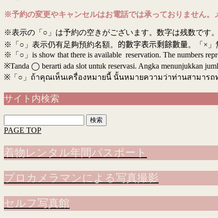
※予約の変更やキャンセルはお電話では承っておりません。
※表示の「○」は予約の空きがございます。数字は残数です。
※「○」表示仍有足夠預約名額。
的數字表示剩餘數量
。「×」
※「○」is show that there is available reservation. The numbers rep
※Tanda ◯ berarti ada slot untuk reservasi. Angka menunjukkan jumlah 
※
「○」ถ้าคุณเห็นเครื่องหมายนี้ นั้นหมายความว่าท่านสามารถ
サイト内検索
検
索:
PAGE TOP
着物レンタル年間パスポート
プロカメラマンによる写真撮影
セルフ写真館