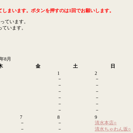
てしまいます。ボタンを押すのは1回でお願いします。
っています。
っています。
6年8月
木
金
土
日
1
2
－
－
－
－
－
－
－
－
－
－
－
－
7
8
9
－
－
清水本店
○
－
－
清水ちゃわん坂
○