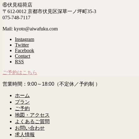
⑥伏見稲荷店
〒612-0012 京都市伏見区深草一ノ坪町35-3
075-748-7117
Mail: kyoto@aiwafuku.com
Instagram
Twitter
Facebook
Contact
RSS
ご予約はこちら
営業時間：9:00～18:00（不定休／予約制 ）
ホーム
プラン
ご予約
地図・アクセス
よくあるご質問
お問い合わせ
求人情報