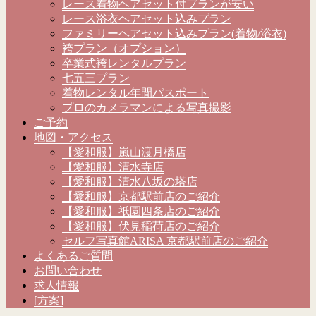
レース着物ヘアセット付プランが安い
レース浴衣ヘアセット込みプラン
ファミリーヘアセット込みプラン(着物/浴衣)
袴プラン（オプション）
卒業式袴レンタルプラン
七五三プラン
着物レンタル年間パスポート
プロのカメラマンによる写真撮影
ご予約
地図・アクセス
【愛和服】嵐山渡月橋店
【愛和服】清水寺店
【愛和服】清水八坂の塔店
【愛和服】京都駅前店のご紹介
【愛和服】祇園四条店のご紹介
【愛和服】伏見稲荷店のご紹介
セルフ写真館ARISA 京都駅前店のご紹介
よくあるご質問
お問い合わせ
求人情報
[方案]