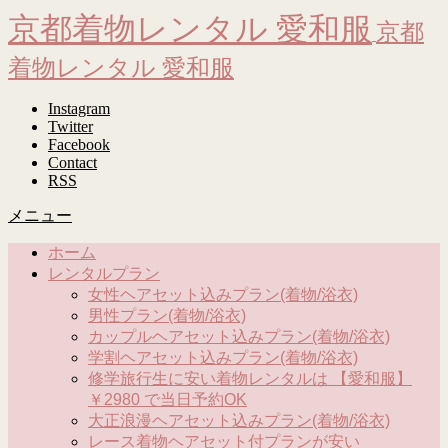
京都着物レンタル 愛和服
京都
着物レンタル 愛和服
Instagram
Twitter
Facebook
Contact
RSS
メニュー
ホーム
レンタルプラン
女性ヘアセット込みプラン(着物/浴衣)
男性プラン(着物/浴衣)
カップルヘアセット込みプラン(着物/浴衣)
学割ヘアセット込みプラン(着物/浴衣)
修学旅行生に安い着物レンタルは 【愛和服】
￥2980 で当日予約OK
大正浪漫ヘアセット込みプラン(着物/浴衣)
レース着物ヘアセット付プランが安い