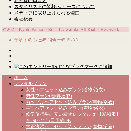
お客様の口コミ
スタイリストの皆様へ リースについて
メディアに取り上げられる理由
会社概要
© 2021. Kyoto Kimono Rental Aiwafuku All Rights Reserved.
PLAN
予約する
シェア
問合せる
ホーム
レンタルプラン
女性ヘアセット込みプラン(着物/浴衣)
男性プラン(着物/浴衣)
カップルヘアセット込みプラン(着物/浴衣)
学割ヘアセット込みプラン(着物/浴衣)
修学旅行生に安い着物レンタルは 【愛和服】
￥2980 で当日予約OK
大正浪漫ヘアセット込みプラン(着物/浴衣)