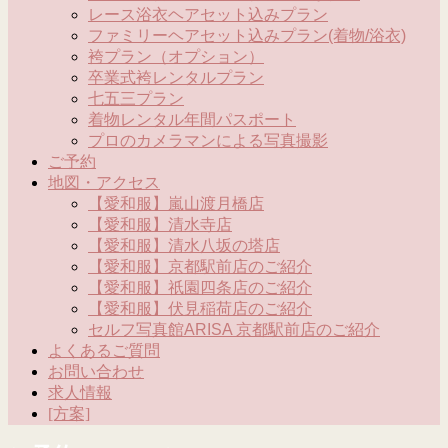
レース浴衣ヘアセット込みプラン
ファミリーヘアセット込みプラン(着物/浴衣)
袴プラン（オプション）
卒業式袴レンタルプラン
七五三プラン
着物レンタル年間パスポート
プロのカメラマンによる写真撮影
ご予約
地図・アクセス
【愛和服】嵐山渡月橋店
【愛和服】清水寺店
【愛和服】清水八坂の塔店
【愛和服】京都駅前店のご紹介
【愛和服】祇園四条店のご紹介
【愛和服】伏見稲荷店のご紹介
セルフ写真館ARISA 京都駅前店のご紹介
よくあるご質問
お問い合わせ
求人情報
[方案]