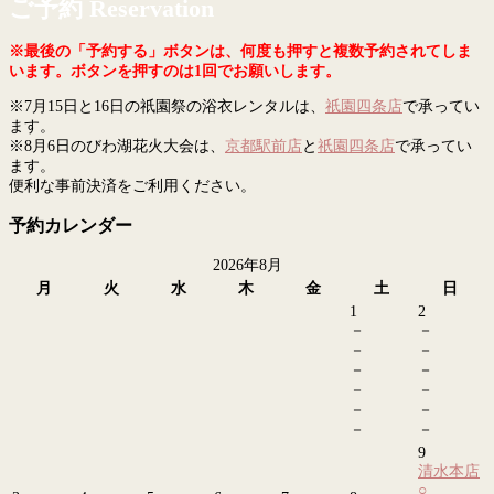
ご予約 Reservation
※最後の「予約する」ボタンは、何度も押すと複数予約されてしま
います。ボタンを押すのは1回でお願いします。
※7月15日と16日の祇園祭の浴衣レンタルは、
祇園四条店
で承ってい
ます。
※8月6日のびわ湖花火大会は、
京都駅前店
と
祇園四条店
で承ってい
ます。
便利な事前決済をご利用ください。
予約カレンダー
2026年8月
月
火
水
木
金
土
日
1
2
－
－
－
－
－
－
－
－
－
－
－
－
9
清水本店
○