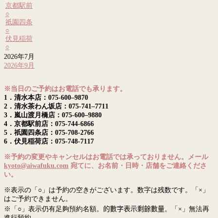
京都駅前
○
祇園四条
○
伏見稲荷
○
2026年7月
2026年9月
※当日のご予約はお電話でも承ります。
1．清水本店：075-600–9870
2．清水茶わん坂店：075-741–7711
3．嵐山渡月橋店：075-600–9880
4．京都駅前店：075-744-6866
5．祇園四条店：075-708-2766
6．伏見稲荷店：075-748-7117
※予約の変更やキャンセルはお電話では承っておりません。メール
kyoto@aiwafuku.com
宛てに、お名前・日時・店舗をご連絡くださ
い。
※表示の「○」は予約の空きがございます。数字は残数です。「×」
はご予約できません。
※「○」表示仍有足夠預約名額。
的數字表示剩餘數量
。「×」無法再
進行預約。