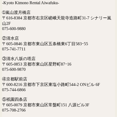
-Kyoto Kimono Rental Aiwafuku-
➀嵐山渡月橋店
〒616-8384 京都市右京区嵯峨天龍寺造路町31-7 シナリー嵐
山2F
075-600-9880
②清水店
〒605-0846 京都市東山区五条橋東6丁目583ｰ55
075-741-7711
③清水八坂の塔店
〒605-0853 京都市東山区星野町87ｰ16
075-600-9870
④京都駅前店
〒600-8216 京都市下京区東塩小路町544-2 ONビル 6F
075-744-6866
⑤祇園四条店
〒605-0079 京都市東山区常盤町151 八源ビル3F
075-708-2766