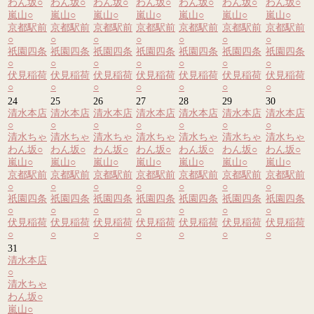
わん坂
○
わん坂
○
わん坂
○
わん坂
○
わん坂
○
わん坂
○
わん坂
○
嵐山
○
嵐山
○
嵐山
○
嵐山
○
嵐山
○
嵐山
○
嵐山
○
京都駅前
京都駅前
京都駅前
京都駅前
京都駅前
京都駅前
京都駅前
○
○
○
○
○
○
○
祇園四条
祇園四条
祇園四条
祇園四条
祇園四条
祇園四条
祇園四条
○
○
○
○
○
○
○
伏見稲荷
伏見稲荷
伏見稲荷
伏見稲荷
伏見稲荷
伏見稲荷
伏見稲荷
○
○
○
○
○
○
○
24
25
26
27
28
29
30
清水本店
清水本店
清水本店
清水本店
清水本店
清水本店
清水本店
○
○
○
○
○
○
○
清水ちゃ
清水ちゃ
清水ちゃ
清水ちゃ
清水ちゃ
清水ちゃ
清水ちゃ
わん坂
○
わん坂
○
わん坂
○
わん坂
○
わん坂
○
わん坂
○
わん坂
○
嵐山
○
嵐山
○
嵐山
○
嵐山
○
嵐山
○
嵐山
○
嵐山
○
京都駅前
京都駅前
京都駅前
京都駅前
京都駅前
京都駅前
京都駅前
○
○
○
○
○
○
○
祇園四条
祇園四条
祇園四条
祇園四条
祇園四条
祇園四条
祇園四条
○
○
○
○
○
○
○
伏見稲荷
伏見稲荷
伏見稲荷
伏見稲荷
伏見稲荷
伏見稲荷
伏見稲荷
○
○
○
○
○
○
○
31
清水本店
○
清水ちゃ
わん坂
○
嵐山
○