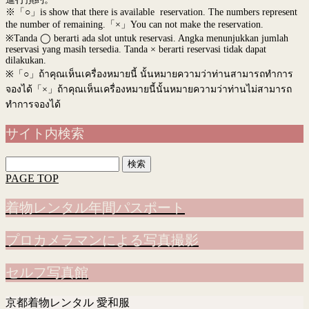
※「○」is show that there is available reservation. The numbers represent
the number of remaining.「×」You can not make the reservation.
※Tanda ◯ berarti ada slot untuk reservasi. Angka menunjukkan jumlah
reservasi yang masih tersedia. Tanda × berarti reservasi tidak dapat
dilakukan.
※
「○」ถ้าคุณเห็นเครื่องหมายนี้ นั้นหมายความว่าท่านสามารถทำการ
จองได้「×」ถ้าคุณเห็นเครื่องหมายนี้นั้นหมายความว่าท่านไม่สามารถ
ทำการจองได้
サイト内検索
検
索:
PAGE TOP
着物レンタル年間パスポート
プロカメラマンによる写真撮影
セルフ写真館
京都着物レンタル 愛和服