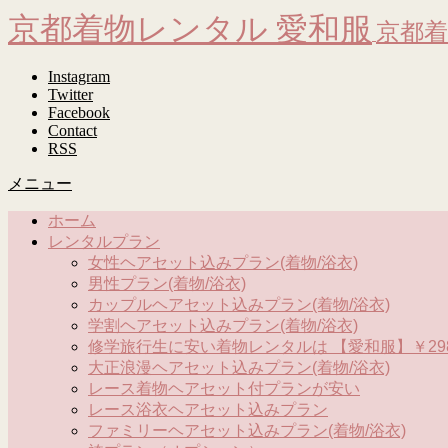
京都着物レンタル 愛和服
京都着
Instagram
Twitter
Facebook
Contact
RSS
メニュー
ホーム
レンタルプラン
女性ヘアセット込みプラン(着物/浴衣)
男性プラン(着物/浴衣)
カップルヘアセット込みプラン(着物/浴衣)
学割ヘアセット込みプラン(着物/浴衣)
修学旅行生に安い着物レンタルは 【愛和服】￥298
大正浪漫ヘアセット込みプラン(着物/浴衣)
レース着物ヘアセット付プランが安い
レース浴衣ヘアセット込みプラン
ファミリーヘアセット込みプラン(着物/浴衣)