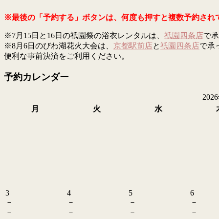
※最後の「予約する」ボタンは、何度も押すと複数予約され
※7月15日と16日の祇園祭の浴衣レンタルは、
祇園四条店
で承
※8月6日のびわ湖花火大会は、
京都駅前店
と
祇園四条店
で承
便利な事前決済をご利用ください。
予約カレンダー
202
月
火
水
3
4
5
6
－
－
－
－
－
－
－
－