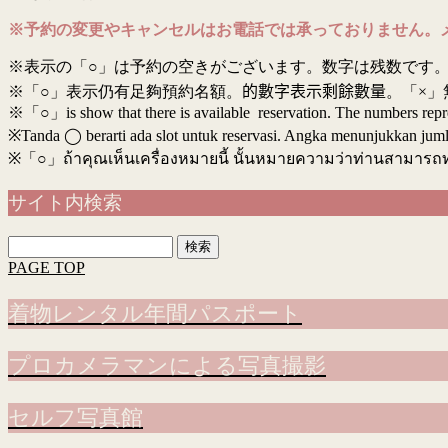
※予約の変更やキャンセルはお電話では承っておりません。
※表示の「○」は予約の空きがございます。数字は残数です。
※「○」表示仍有足夠預約名額。
的數字表示剩餘數量
。「×」
※「○」is show that there is available reservation. The numbers rep
※Tanda ◯ berarti ada slot untuk reservasi. Angka menunjukkan jumlah 
※
「○」ถ้าคุณเห็นเครื่องหมายนี้ นั้นหมายความว่าท่านสามารถ
サイト内検索
検
索:
PAGE TOP
着物レンタル年間パスポート
プロカメラマンによる写真撮影
セルフ写真館