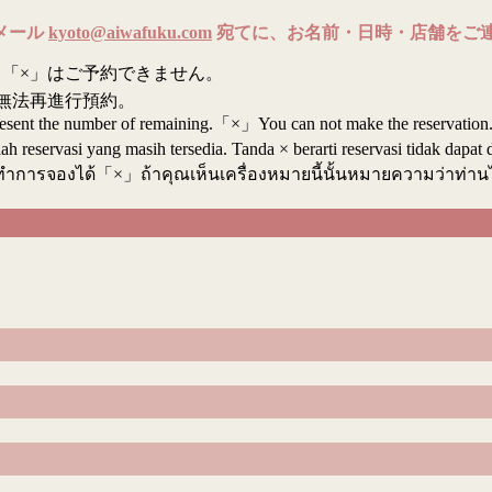
メール
kyoto@aiwafuku.com
宛てに、お名前・日時・店舗をご
「×」はご予約できません。
無法再進行預約。
resent the number of remaining.「×」You can not make the reservation
reservasi yang masih tersedia. Tanda × berarti reservasi tidak dapat 
ทำการจองได้「×」ถ้าคุณเห็นเครื่องหมายนี้นั้นหมายความว่าท่า