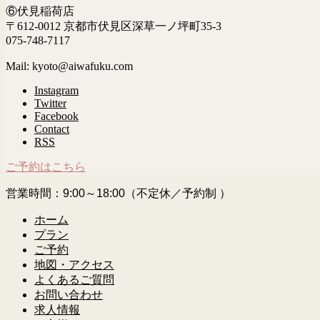
⑥伏見稲荷店
〒612-0012 京都市伏見区深草一ノ坪町35-3
075-748-7117
Mail: kyoto@aiwafuku.com
Instagram
Twitter
Facebook
Contact
RSS
ご予約はこちら
営業時間：9:00～18:00（不定休／予約制 ）
ホーム
プラン
ご予約
地図・アクセス
よくあるご質問
お問い合わせ
求人情報