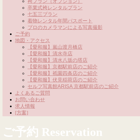
袴プラン（オプション）
卒業式袴レンタルプラン
七五三プラン
着物レンタル年間パスポート
プロのカメラマンによる写真撮影
ご予約
地図・アクセス
【愛和服】嵐山渡月橋店
【愛和服】清水寺店
【愛和服】清水八坂の塔店
【愛和服】京都駅前店のご紹介
【愛和服】祇園四条店のご紹介
【愛和服】伏見稲荷店のご紹介
セルフ写真館ARISA 京都駅前店のご紹介
よくあるご質問
お問い合わせ
求人情報
[方案]
ご予約 Reservation