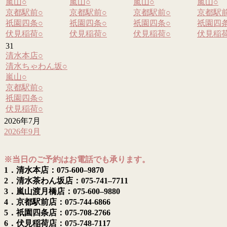
嵐山
○
嵐山
○
嵐山
○
嵐山
○
京都駅前
○
京都駅前
○
京都駅前
○
京都駅
祇園四条
○
祇園四条
○
祇園四条
○
祇園四
伏見稲荷
○
伏見稲荷
○
伏見稲荷
○
伏見稲
31
清水本店
○
清水ちゃわん坂
○
嵐山
○
京都駅前
○
祇園四条
○
伏見稲荷
○
2026年7月
2026年9月
※当日のご予約はお電話でも承ります。
1．清水本店：075-600–9870
2．清水茶わん坂店：075-741–7711
3．嵐山渡月橋店：075-600–9880
4．京都駅前店：075-744-6866
5．祇園四条店：075-708-2766
6．伏見稲荷店：075-748-7117