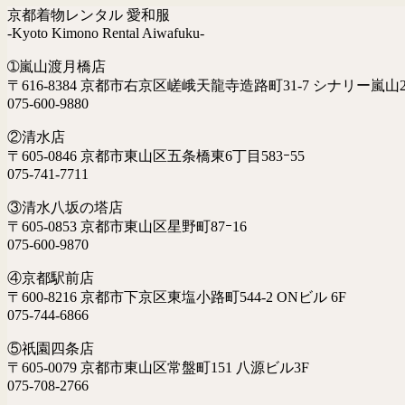
京都着物レンタル 愛和服
-Kyoto Kimono Rental Aiwafuku-
➀嵐山渡月橋店
〒616-8384 京都市右京区嵯峨天龍寺造路町31-7 シナリー嵐山2
075-600-9880
②清水店
〒605-0846 京都市東山区五条橋東6丁目583ｰ55
075-741-7711
③清水八坂の塔店
〒605-0853 京都市東山区星野町87ｰ16
075-600-9870
④京都駅前店
〒600-8216 京都市下京区東塩小路町544-2 ONビル 6F
075-744-6866
⑤祇園四条店
〒605-0079 京都市東山区常盤町151 八源ビル3F
075-708-2766