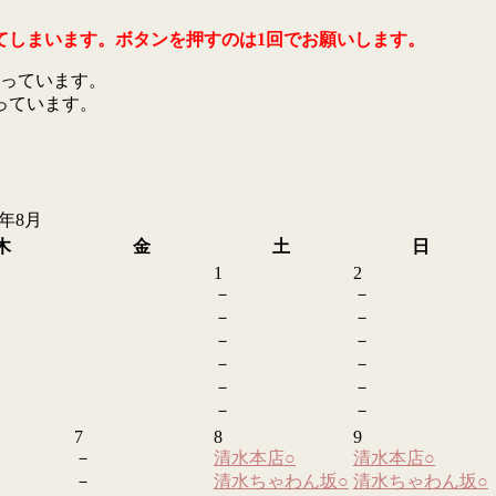
てしまいます。ボタンを押すのは1回でお願いします。
っています。
っています。
6年8月
木
金
土
日
1
2
－
－
－
－
－
－
－
－
－
－
－
－
7
8
9
－
清水本店
○
清水本店
○
－
清水ちゃわん坂
○
清水ちゃわん坂
○