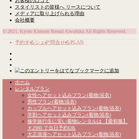
お客様の口コミ
スタイリストの皆様へ リースについて
メディアに取り上げられる理由
会社概要
© 2021. Kyoto Kimono Rental Aiwafuku All Rights Reserved.
PLAN
予約する
シェア
問合せる
ホーム
レンタルプラン
女性ヘアセット込みプラン(着物/浴衣)
男性プラン(着物/浴衣)
カップルヘアセット込みプラン(着物/浴衣)
学割ヘアセット込みプラン(着物/浴衣)
修学旅行生に安い着物レンタルは 【愛和服】
￥2980 で当日予約OK
大正浪漫ヘアセット込みプラン(着物/浴衣)