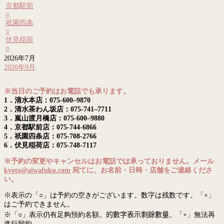
京都駅前
○
祇園四条
○
伏見稲荷
○
2026年7月
2026年9月
※当日のご予約はお電話でも承ります。
1．清水本店：075-600–9870
2．清水茶わん坂店：075-741–7711
3．嵐山渡月橋店：075-600–9880
4．京都駅前店：075-744-6866
5．祇園四条店：075-708-2766
6．伏見稲荷店：075-748-7117
※予約の変更やキャンセルはお電話では承っておりません。メール
kyoto@aiwafuku.com
宛てに、お名前・日時・店舗をご連絡くださ
い。
※表示の「○」は予約の空きがございます。数字は残数です。「×」
はご予約できません。
※「○」表示仍有足夠預約名額。
的數字表示剩餘數量
。「×」無法再
進行預約。