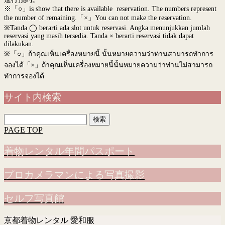
※「○」is show that there is available reservation. The numbers represent
the number of remaining.「×」You can not make the reservation.
※Tanda ◯ berarti ada slot untuk reservasi. Angka menunjukkan jumlah
reservasi yang masih tersedia. Tanda × berarti reservasi tidak dapat
dilakukan.
※
「○」ถ้าคุณเห็นเครื่องหมายนี้ นั้นหมายความว่าท่านสามารถทำการ
จองได้「×」ถ้าคุณเห็นเครื่องหมายนี้นั้นหมายความว่าท่านไม่สามารถ
ทำการจองได้
サイト内検索
検
索:
PAGE TOP
着物レンタル年間パスポート
プロカメラマンによる写真撮影
セルフ写真館
京都着物レンタル 愛和服