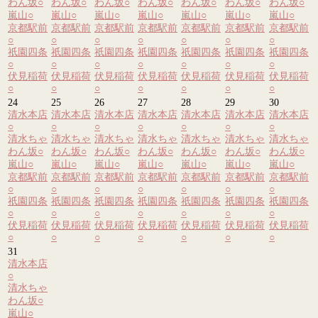
わん坂
○
わん坂
○
わん坂
○
わん坂
○
わん坂
○
わん坂
○
わん坂
○
嵐山
○
嵐山
○
嵐山
○
嵐山
○
嵐山
○
嵐山
○
嵐山
○
京都駅前
京都駅前
京都駅前
京都駅前
京都駅前
京都駅前
京都駅前
○
○
○
○
○
○
○
祇園四条
祇園四条
祇園四条
祇園四条
祇園四条
祇園四条
祇園四条
○
○
○
○
○
○
○
伏見稲荷
伏見稲荷
伏見稲荷
伏見稲荷
伏見稲荷
伏見稲荷
伏見稲荷
○
○
○
○
○
○
○
24
25
26
27
28
29
30
清水本店
清水本店
清水本店
清水本店
清水本店
清水本店
清水本店
○
○
○
○
○
○
○
清水ちゃ
清水ちゃ
清水ちゃ
清水ちゃ
清水ちゃ
清水ちゃ
清水ちゃ
わん坂
○
わん坂
○
わん坂
○
わん坂
○
わん坂
○
わん坂
○
わん坂
○
嵐山
○
嵐山
○
嵐山
○
嵐山
○
嵐山
○
嵐山
○
嵐山
○
京都駅前
京都駅前
京都駅前
京都駅前
京都駅前
京都駅前
京都駅前
○
○
○
○
○
○
○
祇園四条
祇園四条
祇園四条
祇園四条
祇園四条
祇園四条
祇園四条
○
○
○
○
○
○
○
伏見稲荷
伏見稲荷
伏見稲荷
伏見稲荷
伏見稲荷
伏見稲荷
伏見稲荷
○
○
○
○
○
○
○
31
清水本店
○
清水ちゃ
わん坂
○
嵐山
○