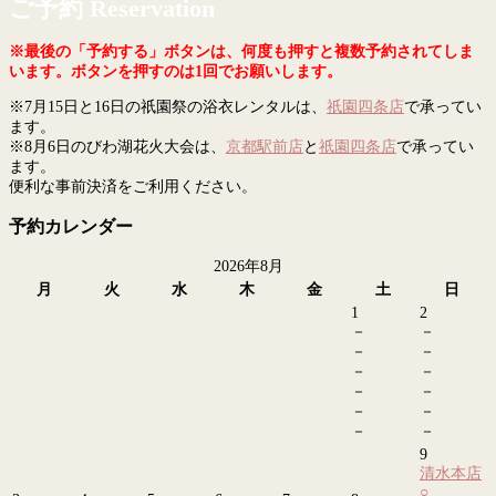
ご予約 Reservation
※最後の「予約する」ボタンは、何度も押すと複数予約されてしま
います。ボタンを押すのは1回でお願いします。
※7月15日と16日の祇園祭の浴衣レンタルは、
祇園四条店
で承ってい
ます。
※8月6日のびわ湖花火大会は、
京都駅前店
と
祇園四条店
で承ってい
ます。
便利な事前決済をご利用ください。
予約カレンダー
2026年8月
月
火
水
木
金
土
日
1
2
－
－
－
－
－
－
－
－
－
－
－
－
9
清水本店
○