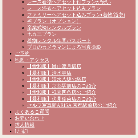
レース着物ヘアセット付プランが安い
レース浴衣ヘアセット込みプラン
ファミリーヘアセット込みプラン(着物/浴衣)
袴プラン（オプション）
卒業式袴レンタルプラン
七五三プラン
着物レンタル年間パスポート
プロのカメラマンによる写真撮影
ご予約
地図・アクセス
【愛和服】嵐山渡月橋店
【愛和服】清水寺店
【愛和服】清水八坂の塔店
【愛和服】京都駅前店のご紹介
【愛和服】祇園四条店のご紹介
【愛和服】伏見稲荷店のご紹介
セルフ写真館ARISA 京都駅前店のご紹介
よくあるご質問
お問い合わせ
求人情報
[方案]