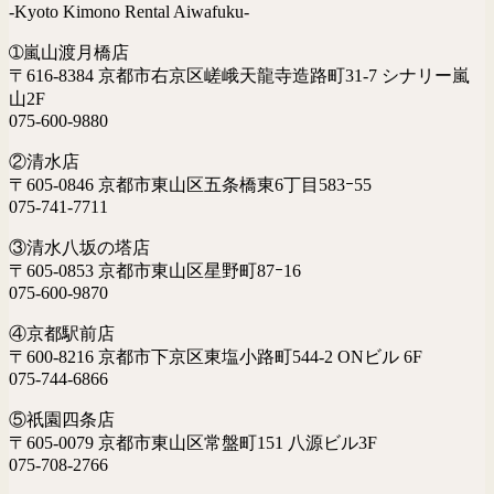
-Kyoto Kimono Rental Aiwafuku-
➀嵐山渡月橋店
〒616-8384 京都市右京区嵯峨天龍寺造路町31-7 シナリー嵐
山2F
075-600-9880
②清水店
〒605-0846 京都市東山区五条橋東6丁目583ｰ55
075-741-7711
③清水八坂の塔店
〒605-0853 京都市東山区星野町87ｰ16
075-600-9870
④京都駅前店
〒600-8216 京都市下京区東塩小路町544-2 ONビル 6F
075-744-6866
⑤祇園四条店
〒605-0079 京都市東山区常盤町151 八源ビル3F
075-708-2766