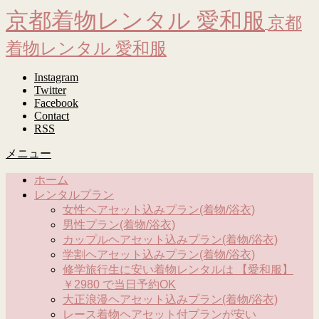
京都着物レンタル 愛和服
京都
着物レンタル 愛和服
Instagram
Twitter
Facebook
Contact
RSS
メニュー
ホーム
レンタルプラン
女性ヘアセット込みプラン(着物/浴衣)
男性プラン(着物/浴衣)
カップルヘアセット込みプラン(着物/浴衣)
学割ヘアセット込みプラン(着物/浴衣)
修学旅行生に安い着物レンタルは 【愛和服】
￥2980 で当日予約OK
大正浪漫ヘアセット込みプラン(着物/浴衣)
レース着物ヘアセット付プランが安い