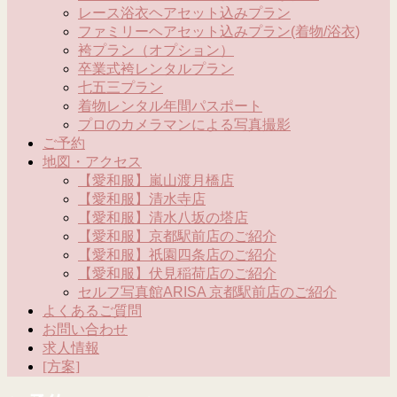
レース浴衣ヘアセット込みプラン
ファミリーヘアセット込みプラン(着物/浴衣)
袴プラン（オプション）
卒業式袴レンタルプラン
七五三プラン
着物レンタル年間パスポート
プロのカメラマンによる写真撮影
ご予約
地図・アクセス
【愛和服】嵐山渡月橋店
【愛和服】清水寺店
【愛和服】清水八坂の塔店
【愛和服】京都駅前店のご紹介
【愛和服】祇園四条店のご紹介
【愛和服】伏見稲荷店のご紹介
セルフ写真館ARISA 京都駅前店のご紹介
よくあるご質問
お問い合わせ
求人情報
[方案]